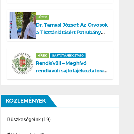
a köztársasági elnök
tisztségére
HÍREK
Dr. Tamasi József: Az Orvosok
a Tisztánlátásért Patrubány
Miklóst ajánlja államelnöknek
HÍREK
SAJTÓTÁJÉKOZTATÓ
Rendkívüli – Meghívó
rendkívüli sajtótájékoztatóra –
Patrubány Miklós ajánlása és
az MVSZ informatikai
rendszerét ért támadás
KÖZLEMÉNYEK
Büszkeségeink
(19)