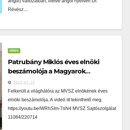
angol) változatban, illetve angol nyelven Dr.
Révész…
HÍREK
Patrubány Miklós éves elnöki
beszámolója a Magyarok
Világszövetségének
2022-07-15
Küldöttgyűlésén￼
Felkerült a világhálóra az MVSZ elnökének éves
elnöki beszámolója. A videó itt tekinthető meg.
https://youtu.be/WRhSIm-7oN4 MVSZ Sajtószolgálat
11084/220714