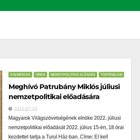
ESEMÉNYEK
HÍREK
NEMZETPOLITIKAI ELŐADÁS
TÖRTÉNELEM
Meghívó Patrubány Miklós júliusi
nemzetpolitikai előadására
2022-07-15
Magyarok Világszövetségének elnöke 2022. júliusi
nemzetpolitikai előadását 2022. július 15-én, 18 órai
kezdettel tartja a Turul Ház-ban. Címe: El kell