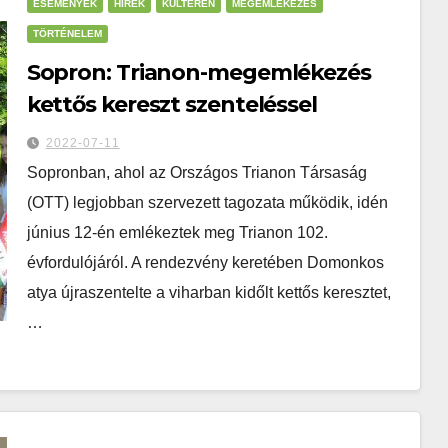
ESEMÉNYEK
HÍREK
KÜLTÉREN
MEGEMLÉKEZÉS
TÖRTÉNELEM
Sopron: Trianon-megemlékezés
kettős kereszt szenteléssel
2022-07-11
Sopronban, ahol az Országos Trianon Társaság
(OTT) legjobban szervezett tagozata működik, idén
június 12-én emlékeztek meg Trianon 102.
évfordulójáról. A rendezvény keretében Domonkos
atya újraszentelte a viharban kidőlt kettős keresztet,
…