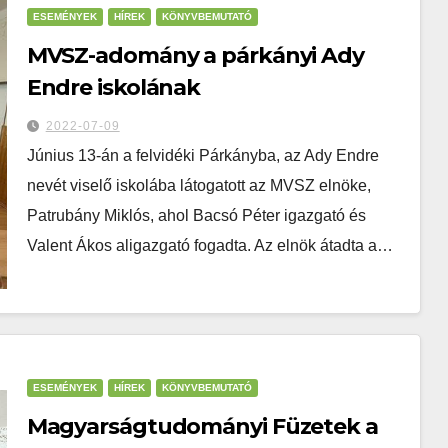
ESEMÉNYEK
HÍREK
KÖNYVBEMUTATÓ
MVSZ-adomány a párkányi Ady
Endre iskolának
2022-07-09
Június 13-án a felvidéki Párkányba, az Ady Endre
nevét viselő iskolába látogatott az MVSZ elnöke,
Patrubány Miklós, ahol Bacsó Péter igazgató és
Valent Ákos aligazgató fogadta. Az elnök átadta a…
ESEMÉNYEK
HÍREK
KÖNYVBEMUTATÓ
Magyarságtudományi Füzetek a