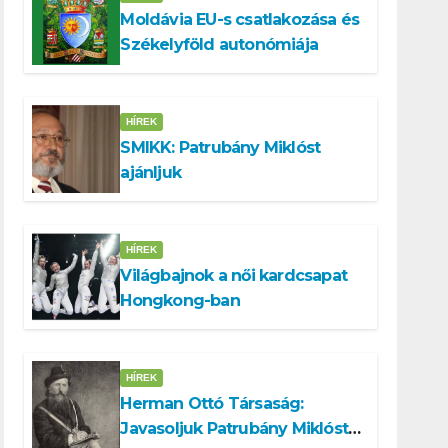
Moldávia EU-s csatlakozása és
Székelyföld autonómiája
HÍREK
SMIKK: Patrubány Miklóst
ajánljuk
HÍREK
Világbajnok a női kardcsapat
Hongkong-ban
HÍREK
Herman Ottó Társaság:
Javasoljuk Patrubány Miklóst