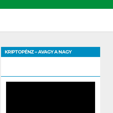
KRIPTOPÉNZ – AVAGY A NAGY
PÉNZHATALMI JÁTSZMA – DR. SZEGŐ
SZILVIA MÁRIA ELŐADÁSA
Video
Player