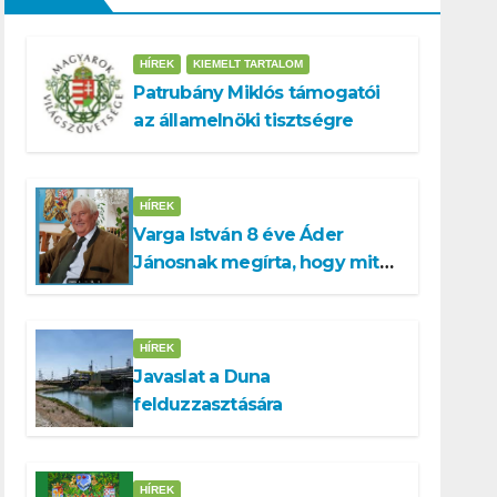
HÍREK
KIEMELT TARTALOM
Patrubány Miklós támogatói
az államelnöki tisztségre
HÍREK
Varga István 8 éve Áder
Jánosnak megírta, hogy mit
kell tennünk a Dunával
HÍREK
Javaslat a Duna
felduzzasztására
HÍREK