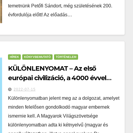
temetnünk Petőfi Sándort, még születésének 200.
évfordulója előtt! Az előadás…
HÍREK
KÖNYVBEMUTATÓ
TÖRTÉNELEM
KÜLÖNLENYOMAT – Az első
európai civilizáció, a 4000 évvel
ezelőtti minoszi, magyar nyelvű
2022-07-15
volt, és a Kárpát-medencéből
Különlenyomatban jelent meg az a dolgozat, amelyet
rajzott ki
minden felelősen gondolkodó magyar embernek
ismernie kell. A Magyarok Világszövetsége
különlenyomatban adta ki kétnyelvű (magyar és