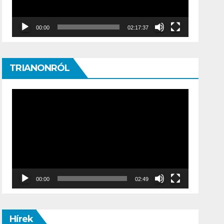
00:00
02:17:37
TRIANONRÓL
Video
Player
00:00
02:49
Hírek