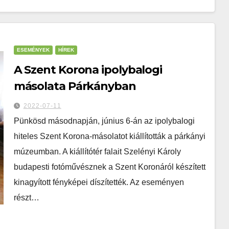
ESEMÉNYEK
HÍREK
A Szent Korona ipolybalogi
másolata Párkányban
2022-07-11
Pünkösd másodnapján, június 6-án az ipolybalogi
hiteles Szent Korona-másolatot kiállították a párkányi
múzeumban. A kiállítótér falait Szelényi Károly
budapesti fotóművésznek a Szent Koronáról készített
kinagyított fényképei díszítették. Az eseményen
részt…