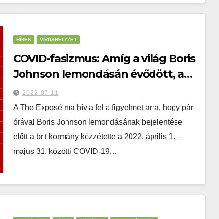
HÍREK
VÍRUSHELYZET
COVID-fasizmus: Amíg a világ Boris
Johnson lemondásán évődött, a
brit kormány csendben
2022-07-11
közzétette, hogy újabban az
A The Exposé ma hívta fel a figyelmet arra, hogy pár
elhunytak 90%-a háromszor és
órával Boris Johnson lemondásának bejelentése
négyszer “vakcinázott”
előtt a brit kormány közzétette a 2022. április 1. –
május 31. közötti COVID-19…