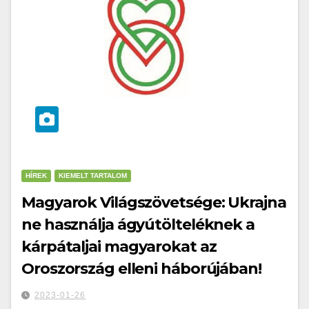
HÍREK
KIEMELT TARTALOM
Magyarok Világszövetsége: Ukrajna
ne használja ágyútölteléknek a
kárpátaljai magyarokat az
Oroszország elleni háborújában!
2023-01-26