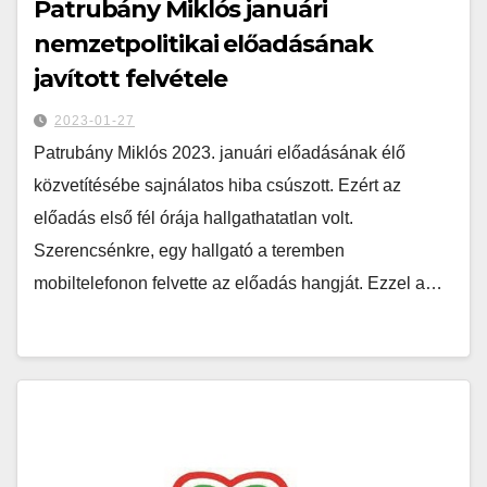
Patrubány Miklós januári
nemzetpolitikai előadásának
javított felvétele
2023-01-27
Patrubány Miklós 2023. januári előadásának élő
közvetítésébe sajnálatos hiba csúszott. Ezért az
előadás első fél órája hallgathatatlan volt.
Szerencsénkre, egy hallgató a teremben
mobiltelefonon felvette az előadás hangját. Ezzel a…