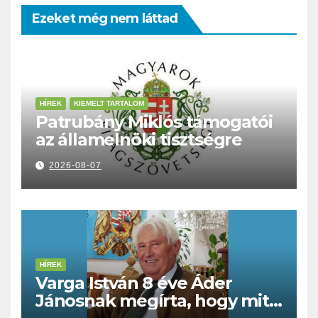
Ezeket még nem láttad
HÍREK
KIEMELT TARTALOM
Patrubány Miklós támogatói
az államelnöki tisztségre
2026-08-07
HÍREK
Varga István 8 éve Áder
Jánosnak megírta, hogy mit