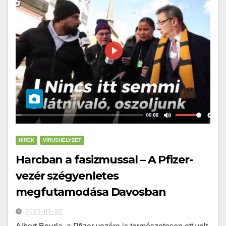
HÍREK
VÍRUSHELYZET
Harcban a fasizmussal – A Pfizer-
vezér szégyenletes
megfutamodása Davosban
2023-01-22