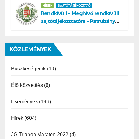
HÍREK
SAJTÓTÁJÉKOZTATÓ
Rendkívüli – Meghívó rendkívüli
sajtótájékoztatóra – Patrubány
Miklós ajánlása és az MVSZ
informatikai rendszerét ért
támadás
KÖZLEMÉNYEK
Büszkeségeink
(19)
Élő közvetítés
(6)
Események
(196)
Hírek
(604)
JG Trianon Maraton 2022
(4)