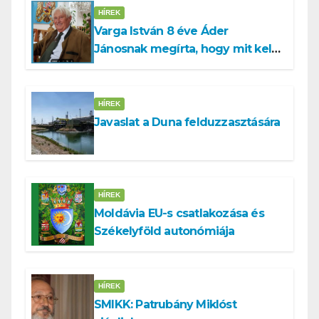
HÍREK
Varga István 8 éve Áder
Jánosnak megírta, hogy mit kell
tennünk a Dunával
HÍREK
Javaslat a Duna felduzzasztására
HÍREK
Moldávia EU-s csatlakozása és
Székelyföld autonómiája
HÍREK
SMIKK: Patrubány Miklóst