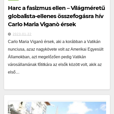
Harc a fasizmus ellen – Világméretű
globalista-ellenes összefogásra hív
Carlo Maria Viganò érsek
2023-01-22
Carlo Maria Viganò érsek, aki a korábban a Vatikán
nunciusa, azaz nagykövete volt az Amerikai Egyesült
Államokban, azt megelőzően pedig Vatikán
városállamának főtitkára az elsők között volt, akik az
első…