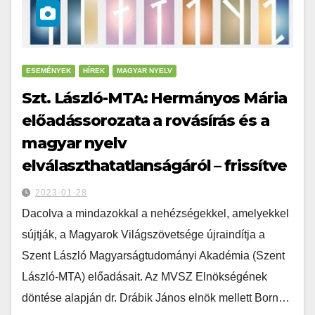
ESEMÉNYEK
HÍREK
MAGYAR NYELV
Szt. László-MTA: Hermányos Mária
előadássorozata a rovásírás és a
magyar nyelv
elválaszthatatlanságáról – frissítve
2023-01-28
Dacolva a mindazokkal a nehézségekkel, amelyekkel
sújtják, a Magyarok Világszövetsége újraindítja a
Szent László Magyarságtudományi Akadémia (Szent
László-MTA) előadásait. Az MVSZ Elnökségének
döntése alapján dr. Drábik János elnök mellett Born…