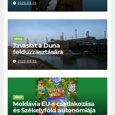
kell tennünk a Dunával
2026-08-05
HÍREK
Javaslat a Duna
felduzzasztására
2026-08-03
HÍREK
Moldávia EU-s csatlakozása
és Székelyföld autonómiája