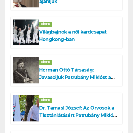
ajánljuk
HÍREK
Világbajnok a női kardcsapat
Hongkong-ban
HÍREK
Herman Ottó Társaság:
Javasoljuk Patrubány Miklóst a
köztársasági elnök tisztségére
HÍREK
Dr. Tamasi József: Az Orvosok a
Tisztánlátásért Patrubány Miklóst
ajánlja államelnöknek