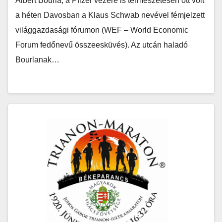
Albert Bourla, a Pfizer vezére is természetesen ott volt
a héten Davosban a Klaus Schwab nevével fémjelzett
világgazdasági fórumon (WEF – World Economic
Forum fedőnevű összeesküvés). Az utcán haladó
Bourlanak…