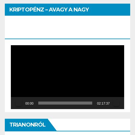
KRIPTOPÉNZ – AVAGY A NAGY
PÉNZHATALMI JÁTSZMA – DR. SZEGŐ
SZILVIA MÁRIA ELŐADÁSA
Video
Player
00:00
02:17:37
TRIANONRÓL