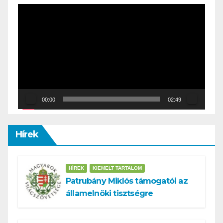
Video
Player
00:00
02:49
Hírek
HÍREK
KIEMELT TARTALOM
Patrubány Miklós támogatói az
államelnöki tisztségre