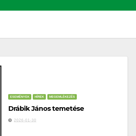
ESEMÉNYEK
HÍREK
MEGEMLÉKEZÉS
Drábik János temetése
2026-01-30