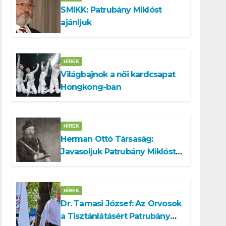
SMIKK: Patrubány Miklóst
ajánljuk
HÍREK
Világbajnok a női kardcsapat
Hongkong-ban
HÍREK
Herman Ottó Társaság:
Javasoljuk Patrubány Miklóst
a köztársasági elnök
tisztségére
HÍREK
Dr. Tamasi József: Az Orvosok
a Tisztánlátásért Patrubány