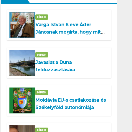
HÍREK
Varga István 8 éve Áder
Jánosnak megírta, hogy mit
kell tennünk a Dunával
HÍREK
Javaslat a Duna
felduzzasztására
HÍREK
Moldávia EU-s csatlakozása és
Székelyföld autonómiája
HÍREK