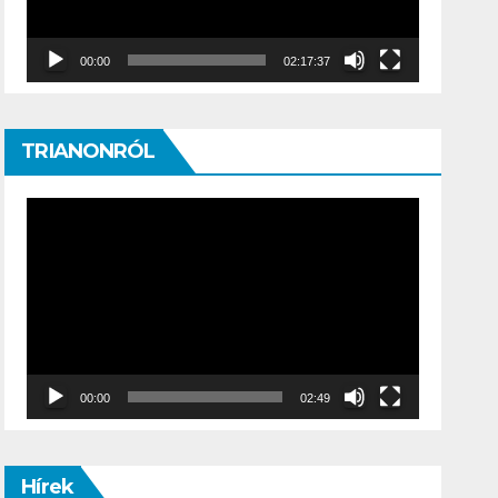
00:00
02:17:37
TRIANONRÓL
Video
Player
00:00
02:49
Hírek