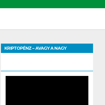
KRIPTOPÉNZ – AVAGY A NAGY
PÉNZHATALMI JÁTSZMA – DR. SZEGŐ
SZILVIA MÁRIA ELŐADÁSA
Video
Player