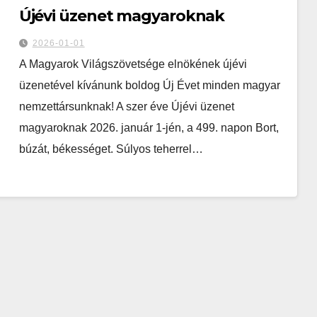
Újévi üzenet magyaroknak
2026-01-01
A Magyarok Világszövetsége elnökének újévi
üzenetével kívánunk boldog Új Évet minden magyar
nemzettársunknak! A szer éve Újévi üzenet
magyaroknak 2026. január 1-jén, a 499. napon Bort,
búzát, békességet. Súlyos teherrel…