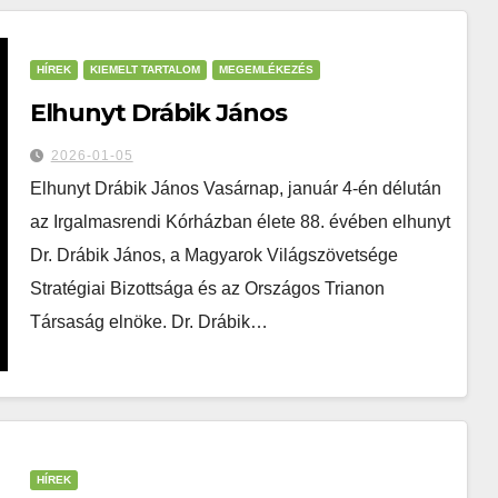
HÍREK
KIEMELT TARTALOM
MEGEMLÉKEZÉS
Elhunyt Drábik János
2026-01-05
Elhunyt Drábik János Vasárnap, január 4-én délután
az Irgalmasrendi Kórházban élete 88. évében elhunyt
Dr. Drábik János, a Magyarok Világszövetsége
Stratégiai Bizottsága és az Országos Trianon
Társaság elnöke. Dr. Drábik…
HÍREK