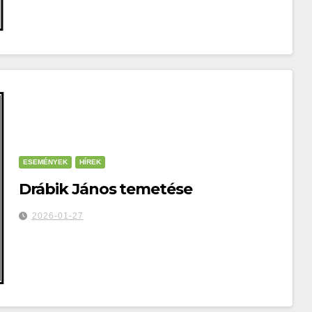
ESEMÉNYEK
HÍREK
Drábik János temetése
2026-01-27