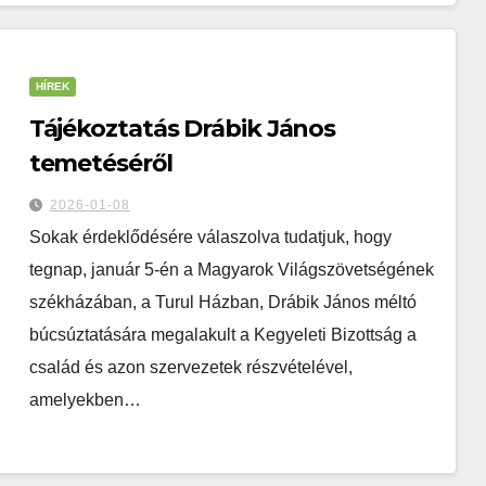
HÍREK
Tájékoztatás Drábik János
temetéséről
2026-01-08
Sokak érdeklődésére válaszolva tudatjuk, hogy
tegnap, január 5-én a Magyarok Világszövetségének
székházában, a Turul Házban, Drábik János méltó
búcsúztatására megalakult a Kegyeleti Bizottság a
család és azon szervezetek részvételével,
amelyekben…