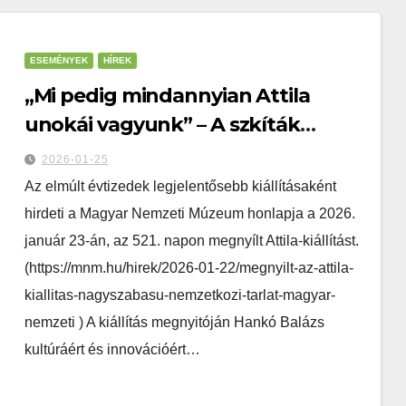
ESEMÉNYEK
HÍREK
„Mi pedig mindannyian Attila
unokái vagyunk” – A szkíták
királyának szentelt kiállítás a
2026-01-25
Nemzeti Múzeumban
Az elmúlt évtizedek legjelentősebb kiállításaként
hirdeti a Magyar Nemzeti Múzeum honlapja a 2026.
január 23-án, az 521. napon megnyílt Attila-kiállítást.
(https://mnm.hu/hirek/2026-01-22/megnyilt-az-attila-
kiallitas-nagyszabasu-nemzetkozi-tarlat-magyar-
nemzeti ) A kiállítás megnyitóján Hankó Balázs
kultúráért és innovációért…