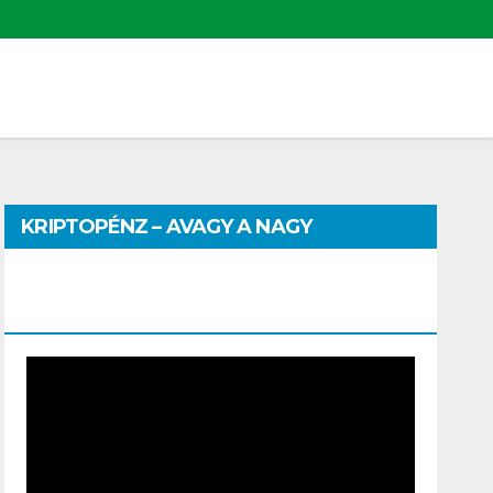
KRIPTOPÉNZ – AVAGY A NAGY
PÉNZHATALMI JÁTSZMA – DR. SZEGŐ
SZILVIA MÁRIA ELŐADÁSA
Video
Player