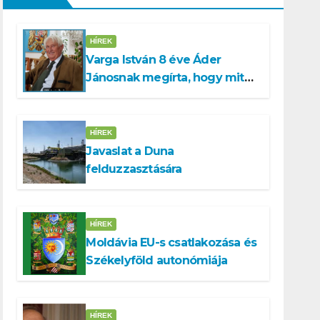
HÍREK
Varga István 8 éve Áder
Jánosnak megírta, hogy mit
kell tennünk a Dunával
HÍREK
Javaslat a Duna
felduzzasztására
HÍREK
Moldávia EU-s csatlakozása és
Székelyföld autonómiája
HÍREK