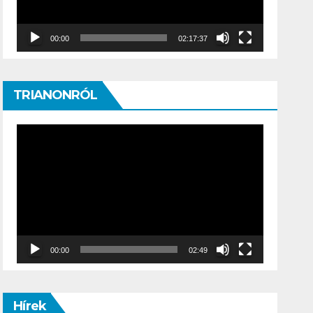
00:00
02:17:37
TRIANONRÓL
Video
Player
00:00
02:49
Hírek