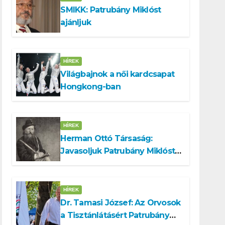
SMIKK: Patrubány Miklóst
ajánljuk
HÍREK
Világbajnok a női kardcsapat
Hongkong-ban
HÍREK
Herman Ottó Társaság:
Javasoljuk Patrubány Miklóst
a köztársasági elnök
tisztségére
HÍREK
Dr. Tamasi József: Az Orvosok
a Tisztánlátásért Patrubány