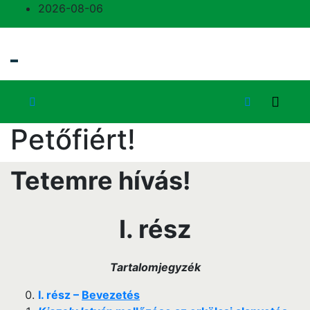
Skip
2026-08-06
to
content
Petőfiért!
Tetemre hívás!
I. rész
Tartalomjegyzék
I. rész –
Bevezetés