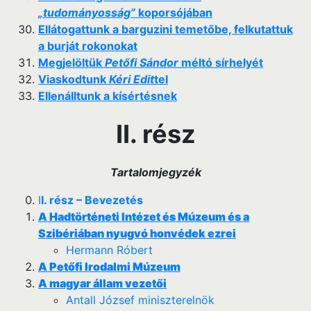
„tudományosság”
koporsójában
Ellátogattunk a barguzini temetőbe, felkutattuk
a burját rokonokat
Megjelöltük
Petőfi Sándor
méltó sírhelyét
Viaskodtunk
Kéri Edit
tel
Ellenálltunk a kísértésnek
II. rész
Tartalomjegyzék
I
I. rész – Bevezetés
A Hadtörténeti Intézet és Múzeum és a
Szibériában nyugvó honvédek ezrei
Hermann Róbert
A Petőfi Irodalmi Múzeum
A magyar állam vezetői
Antall József miniszterelnök