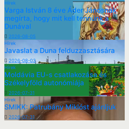
Hírek
Varga István 8 éve Áder Jánosnak
megírta, hogy mit kell tennünk a
Dunával
2026-08-05
Hírek
Javaslat a Duna felduzzasztására
2026-08-03
Hírek
Moldávia EU-s csatlakozása és
Székelyföld autonómiája
2026-07-31
Hírek
SMIKK: Patrubány Miklóst ajánljuk
2026-07-31