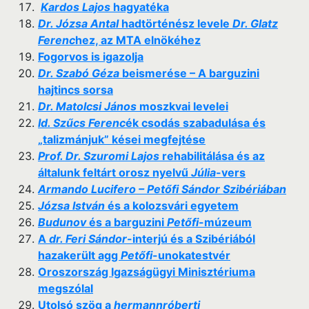
Kardos Lajos
hagyatéka
Dr. Józsa Antal
hadtörténész levele
Dr. Glatz
Ferenc
hez, az MTA elnökéhez
Fogorvos is igazolja
Dr. Szabó Géza
beismerése – A barguzini
hajtincs sorsa
Dr. Matolcsi János
moszkvai levelei
Id. Szűcs Ferenc
ék csodás szabadulása és
„talizmánjuk” kései megfejtése
Prof. Dr. Szuromi Lajos
rehabilitálása és az
általunk feltárt orosz nyelvű
Júlia
-vers
Armando Lucifero – Petőfi Sándor Szibériában
Józsa István
és a kolozsvári egyetem
Budunov
és a barguzini
Petőfi
-múzeum
A
dr. Feri Sándor
-interjú és a Szibériából
hazakerült agg
Petőfi
-unokatestvér
Oroszország Igazságügyi Minisztériuma
megszólal
Utolsó szög a
hermannróberti