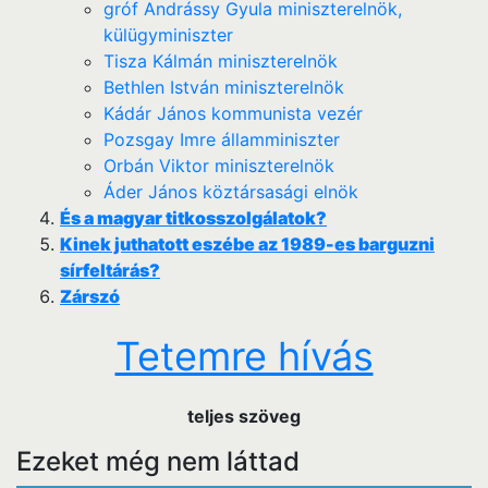
gróf Andrássy Gyula miniszterelnök,
külügyminiszter
Tisza Kálmán miniszterelnök
Bethlen István miniszterelnök
Kádár János kommunista vezér
Pozsgay Imre államminiszter
Orbán Viktor miniszterelnök
Áder János köztársasági elnök
És a magyar titkosszolgálatok?
Kinek juthatott eszébe az 1989-es barguzni
sírfeltárás?
Zárszó
Tetemre hívás
teljes szöveg
Ezeket még nem láttad