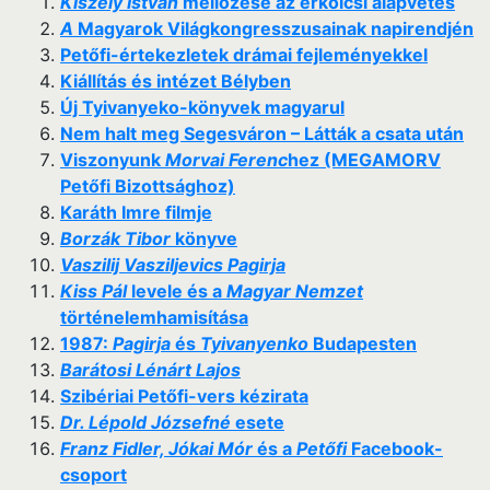
Kiszely István
mellőzése az erkölcsi alapvetés
A
Magyarok Világkongresszusainak napirendjén
Petőfi-értekezletek drámai fejleményekkel
Kiállítás és intézet Bélyben
Új Tyivanyeko-könyvek magyarul
Nem halt meg Segesváron – Látták a csata után
Viszonyunk
Morvai Ferenc
hez (MEGAMORV
Petőfi Bizottsághoz)
Karáth Imre filmje
Borzák Tibor
könyve
Vaszilij Vasziljevics Pagirja
Kiss Pál
levele és a
Magyar Nemzet
történelemhamisítása
1987:
Pagirja
és
Tyivanyenko
Budapesten
Barátosi Lénárt Lajos
Szibériai Petőfi-vers kézirata
Dr. Lépold Józsefné
esete
Franz Fidler, Jókai Mór
és a
Petőfi
Facebook-
csoport