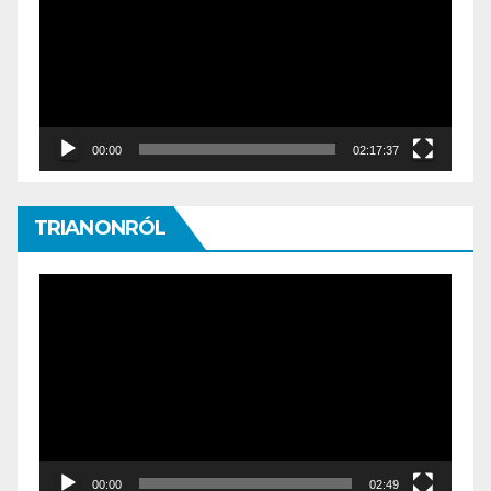
00:00
02:17:37
TRIANONRÓL
Video
Player
00:00
02:49