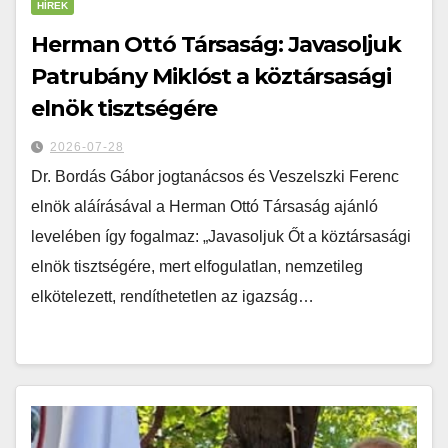
HÍREK
Herman Ottó Társaság: Javasoljuk
Patrubány Miklóst a köztársasági
elnök tisztségére
2026-07-28
Dr. Bordás Gábor jogtanácsos és Veszelszki Ferenc
elnök aláírásával a Herman Ottó Társaság ajánló
levelében így fogalmaz: „Javasoljuk Őt a köztársasági
elnök tisztségére, mert elfogulatlan, nemzetileg
elkötelezett, rendíthetetlen az igazság…