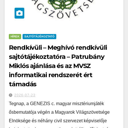
HÍREK
SAJTÓTÁJÉKOZTATÓ
Rendkívüli – Meghívó rendkívüli
sajtótájékoztatóra – Patrubány
Miklós ajánlása és az MVSZ
informatikai rendszerét ért
támadás
2026-07-23
Tegnap, a GENEZIS c. magyar misztériumjáték
ősbemutatója végén a Magyarok Világszövetsége
Elnöksége és néhány civil szervezet képviselője