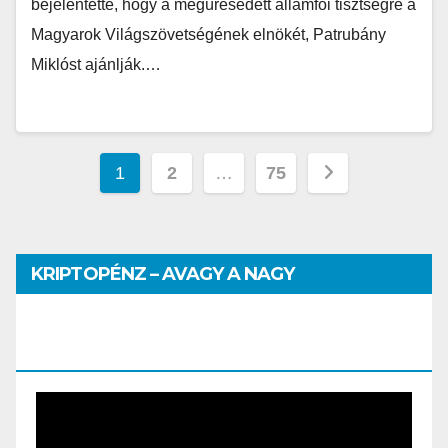
bejelentette, hogy a megüresedett államfői tisztségre a
Magyarok Világszövetségének elnökét, Patrubány
Miklóst ajánlják.…
1
2
…
75
KRIPTOPÉNZ – AVAGY A NAGY
PÉNZHATALMI JÁTSZMA – DR. SZEGŐ
SZILVIA MÁRIA ELŐADÁSA
Video
Player