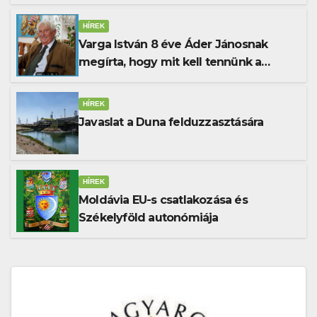
HÍREK
Varga István 8 éve Áder Jánosnak
megírta, hogy mit kell tennünk a
Dunával
HÍREK
Javaslat a Duna felduzzasztására
HÍREK
Moldávia EU-s csatlakozása és
Székelyföld autonómiája