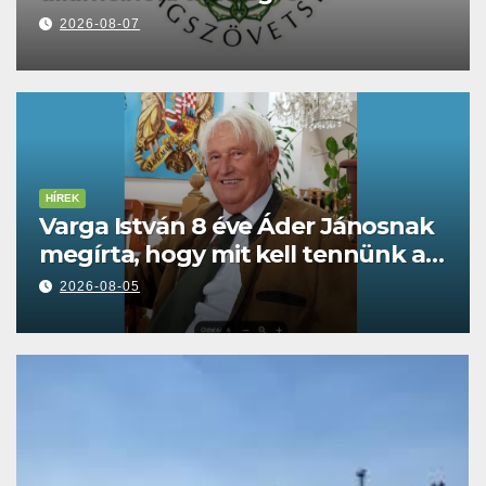
2026-08-07
HÍREK
Varga István 8 éve Áder Jánosnak
megírta, hogy mit kell tennünk a
Dunával
2026-08-05