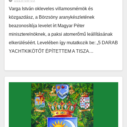
2026-08-03
Varga István okleveles villamosmérnök és
közgazdász, a Börzsöny aranykészletének
beazonosítója levelet írt Magyar Péter
miniszterelnöknek, a paksi atomerőmű leállításának
elkerüléséért. Levelében így mutatkozik be: „5 DARAB
YACHTKIKÖTŐT ÉPÍTETTEM A TISZA…