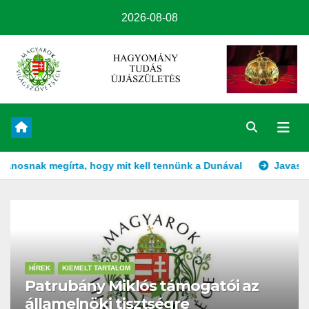
2026-08-08
, hogy mit kell tennünk a Dunával
Javaslat a Duna felduzz
HÍREK
KIEMELT TARTALOM
Patrubány Miklós támogatói az
államelnöki tisztségre