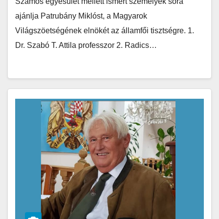
Számos egyesület mellett ismert személyek sora
ajánlja Patrubány Miklóst, a Magyarok
Világszöetségének elnökét az államfői tisztségre. 1.
Dr. Szabó T. Attila professzor 2. Radics…