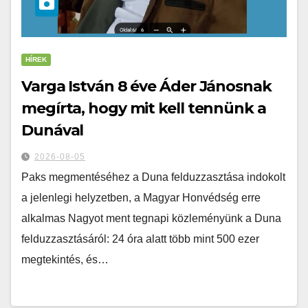
HÍREK
Varga István 8 éve Áder Jánosnak
megírta, hogy mit kell tennünk a
Dunával
2026-08-05
Paks megmentéséhez a Duna felduzzasztása indokolt
a jelenlegi helyzetben, a Magyar Honvédség erre
alkalmas Nagyot ment tegnapi közleményünk a Duna
felduzzasztásáról: 24 óra alatt több mint 500 ezer
megtekintés, és…