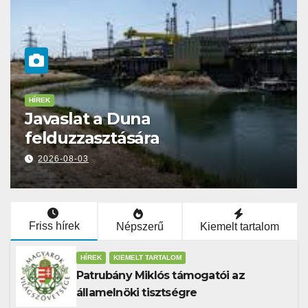
HÍREK
t a Duna
Moldávia E
asztására
Székelyfö
2026-07-31
Friss hírek
Népszerű
Kiemelt tartalom
HÍREK
KIEMELT TARTALOM
Patrubány Miklós támogatói az
államelnöki tisztségre