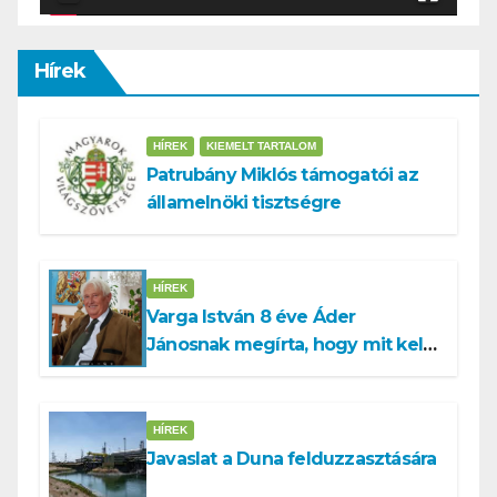
Hírek
HÍREK
KIEMELT TARTALOM
Patrubány Miklós támogatói az
államelnöki tisztségre
HÍREK
Varga István 8 éve Áder
Jánosnak megírta, hogy mit kell
tennünk a Dunával
HÍREK
Javaslat a Duna felduzzasztására