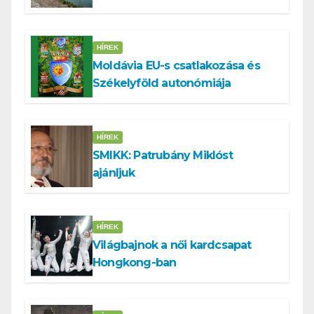
HÍREK
Moldávia EU-s csatlakozása és
Székelyföld autonómiája
HÍREK
SMIKK: Patrubány Miklóst
ajánljuk
HÍREK
Világbajnok a női kardcsapat
Hongkong-ban