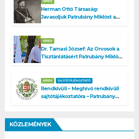
HÍREK
Herman Ottó Társaság:
Javasoljuk Patrubány Miklóst a
köztársasági elnök tisztségére
HÍREK
Dr. Tamasi József: Az Orvosok a
Tisztánlátásért Patrubány Miklóst
ajánlja államelnöknek
HÍREK
SAJTÓTÁJÉKOZTATÓ
Rendkívüli – Meghívó rendkívüli
sajtótájékoztatóra – Patrubány
Miklós ajánlása és az MVSZ
informatikai rendszerét ért
támadás
KÖZLEMÉNYEK