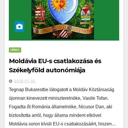
HÍREK
Moldávia EU-s csatlakozása és
Székelyföld autonómiája
2026-07-31
Tegnap Bukarestbe látogatott a Moldáv Köztársaság
újonnan kinevezett miniszterelnöke, Vasile Tofan.
Fogadta őt Románia államelnöke, Nicusor Dan, aki
biztosította arról, hogy állama mindent elkövet
Moldávia soron kívüli EU-s csatlakozásáért, hiszen…