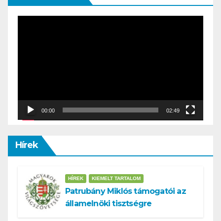
Video
Player
00:00
02:49
Hírek
HÍREK
KIEMELT TARTALOM
Patrubány Miklós támogatói az
államelnöki tisztségre