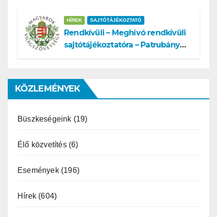
HÍREK
SAJTÓTÁJÉKOZTATÓ
Rendkívüli – Meghívó rendkívüli
sajtótájékoztatóra – Patrubány
Miklós ajánlása és az MVSZ
informatikai rendszerét ért
támadás
KÖZLEMÉNYEK
Büszkeségeink
(19)
Élő közvetítés
(6)
Események
(196)
Hírek
(604)