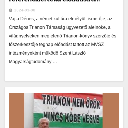
magyarországi németekről
2024-03-08
Vajta Dénes, a német kultúra elmélyült ismerője, az
Országos Trianon Társaság ügyvezető alelnöke, a
világnyelveken megjelenő Trianon-könyv szerzője és
főszerkesztője tegnap előadást tartott az MVSZ
intézményeként működő Szent László
Magyarságtudományi…