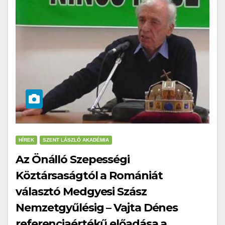
HÍREK
SZENT LÁSZLÓ AKADÉMIA
Az Önálló Szepességi
Köztársaságtól a Romániát
választó Medgyesi Szász
Nemzetgyűlésig – Vajta Dénes
referenciaértékű előadása a