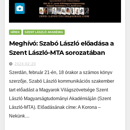
HÍREK
SZENT LÁSZLÓ AKADÉMIA
Meghívó: Szabó László előadása a
Szent László-MTA sorozatában
2024-02-20
Szerdán, február 21-én, 18 órakor a számos könyv
szerzője, Szabó László kommunikációs szakember
tart előadást a Magyarok Világszövetsége Szent
László Magyarságtudományi Akadémiáján (Szent
László-MTA). Előadásának címe: A Korona –
Nekünk…