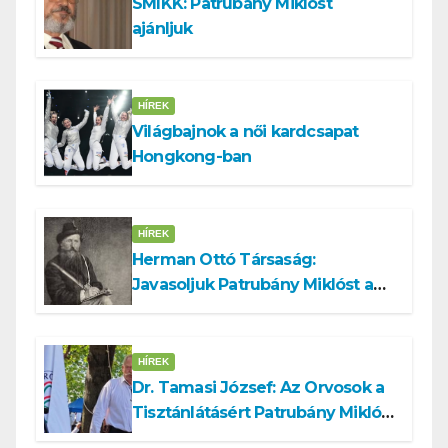
SMIKK: Patrubány Miklóst
ajánljuk
HÍREK
Világbajnok a női kardcsapat
Hongkong-ban
HÍREK
Herman Ottó Társaság:
Javasoljuk Patrubány Miklóst a
köztársasági elnök tisztségére
HÍREK
Dr. Tamasi József: Az Orvosok a
Tisztánlátásért Patrubány Miklóst
ajánlja államelnöknek