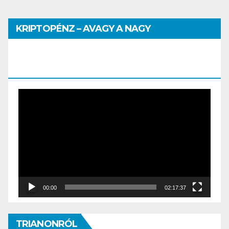
KRIPTOPÉNZ – AVAGY A NAGY
PÉNZHATALMI JÁTSZMA – DR. SZEGŐ
SZILVIA MÁRIA ELŐADÁSA
Video
Player
00:00
02:17:37
TRIANONRÓL