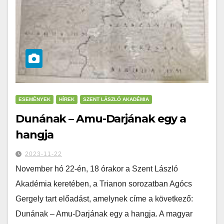
ESEMÉNYEK
HÍREK
SZENT LÁSZLÓ AKADÉMIA
Dunának – Amu-Darjának egy a
hangja
2023-11-22
November hó 22-én, 18 órakor a Szent László
Akadémia keretében, a Trianon sorozatban Agócs
Gergely tart előadást, amelynek címe a következő:
Dunának – Amu-Darjának egy a hangja. A magyar