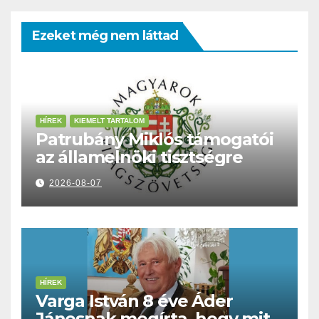
Ezeket még nem láttad
HÍREK
KIEMELT TARTALOM
Patrubány Miklós támogatói
az államelnöki tisztségre
2026-08-07
HÍREK
Varga István 8 éve Áder
Jánosnak megírta, hogy mit