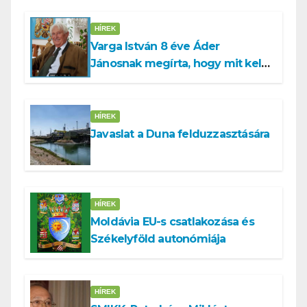
HÍREK
Varga István 8 éve Áder
Jánosnak megírta, hogy mit kell
tennünk a Dunával
HÍREK
Javaslat a Duna felduzzasztására
HÍREK
Moldávia EU-s csatlakozása és
Székelyföld autonómiája
HÍREK