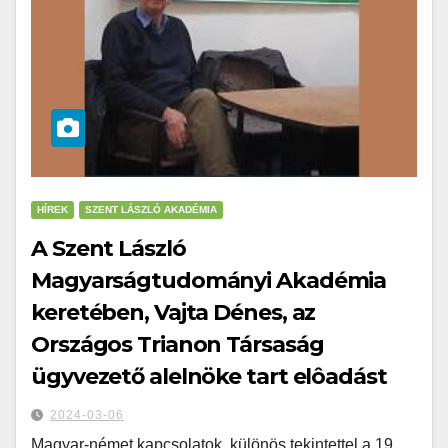
HÍREK
SZENT LÁSZLÓ AKADÉMIA
A Szent László
Magyarságtudományi Akadémia
keretében, Vajta Dénes, az
Országos Trianon Társaság
ügyvezető alelnöke tart elôadást
2024-03-06
Magyar-német kapcsolatok, különös tekintettel a 19.