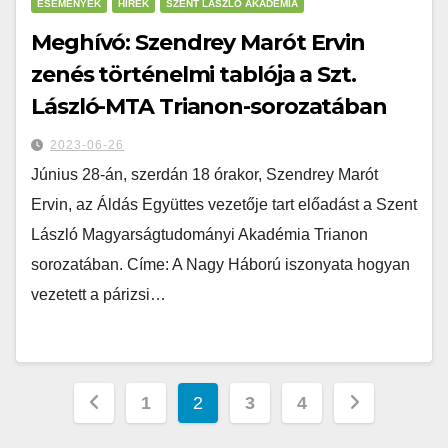
ESEMÉNYEK
HÍREK
SZENT LÁSZLÓ AKADÉMIA
Meghívó: Szendrey Marót Ervin
zenés történelmi tablója a Szt.
László-MTA Trianon-sorozatában
2023-06-26
Június 28-án, szerdán 18 órakor, Szendrey Marót
Ervin, az Áldás Együttes vezetője tart előadást a Szent
László Magyarságtudományi Akadémia Trianon
sorozatában. Címe: A Nagy Háború iszonyata hogyan
vezetett a párizsi…
1
2
3
4