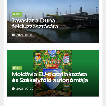
HÍREK
Javaslat a Duna
felduzzasztására
2026-08-03
HÍREK
Moldávia EU-s csatlakozása
és Székelyföld autonómiája
2026-07-31