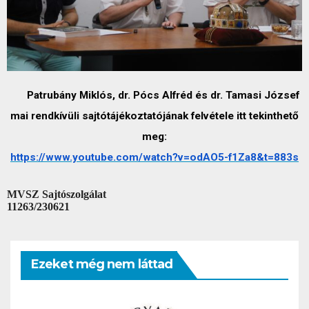
Patrubány Miklós, dr. Pócs Alfréd és dr. Tamasi József
mai rendkívüli sajtótájékoztatójának felvétele itt tekinthető
meg:
https://www.youtube.com/watch?
v=odAO5-f1Za8&t=883s
MVSZ Sajtószolgálat
11263/230621
Ezeket még nem láttad