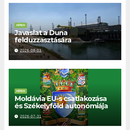
HÍREK
Javaslat a Duna
felduzzasztására
2026-08-03
HÍREK
Moldávia EU-s csatlakozása
és Székelyföld autonómiája
2026-07-31