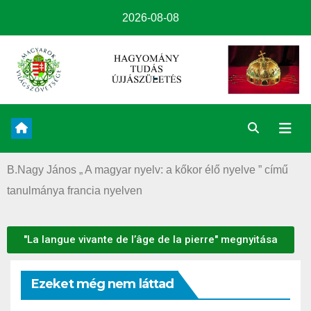
2026-08-08
B.Nagy János „ A magyar nyelv: a kőkor élő nyelve ” című
tanulmánya francia nyelven
"La langue vivante de l’âge de la pierre" megnyitása
Ezeket még nem láttad