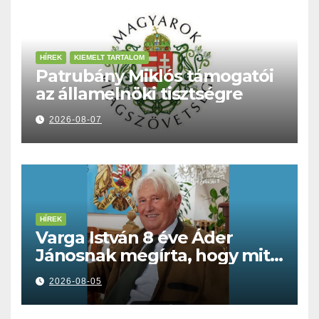
HÍREK
KIEMELT TARTALOM
Patrubány Miklós támogatói
az államelnöki tisztségre
2026-08-07
HÍREK
Varga István 8 éve Áder
Jánosnak megírta, hogy mit
kell tennünk a Dunával
2026-08-05