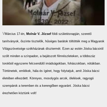
V
Március 17-én,
Molnár V. József
földi születésnapján, szerető
tanítványok, őszinte tisztelők, hűséges barátok töltötték meg a Magyarok
Világszövetsége székházának dísztermét. Ezen az estén Jóska bácsiról
szólt minden a színpadon, a bejátszott filmrészleteken, a többszáz
torokból egyszerre felcsendülő imádságokban, fohászokban, nótákban.
Történetek, emlékek, hála és ígéret, hogy folytatjuk, amit Jóska bácsi
életében elkezdett. Könnyes, mosolygós arcok, ölelések, ragyogó
szempárok a teremben és a kerengőben egyaránt. Jóska bácsi
érezhetően köztünk volt!