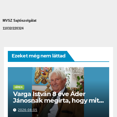
MVSZ Sajtószolgálat
11032/220324
Ezeket még nem láttad
HÍREK
Varga István 8 éve Áder
Jánosnak megírta, hogy mit
kell tennünk a Dunával
2026-08-05