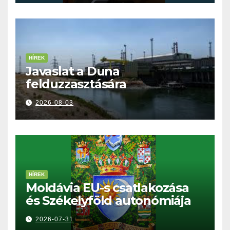
HÍREK
Javaslat a Duna
felduzzasztására
2026-08-03
HÍREK
Moldávia EU-s csatlakozása
és Székelyföld autonómiája
2026-07-31