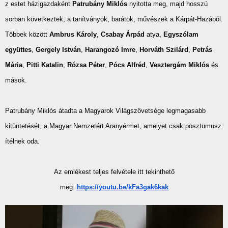
z estet házigazdaként
Patrubány Miklós
nyitotta meg, majd hosszú
sorban következtek, a tanítványok, barátok, művészek a Kárpát-Hazából.
Többek között
Ambrus Károly
,
Csabay Árpád
atya,
Egyszólam
együttes
,
Gergely István
,
Harangozó Imre
,
Horváth Szilárd
,
Petrás
Mária
,
Pitti Katalin
,
Rózsa Péter
,
Pócs Alfréd
,
Vesztergám Miklós
és
mások.
Patrubány Miklós átadta a Magyarok Világszövetsége legmagasabb
kitüntetését, a Magyar Nemzetért Aranyérmet, amelyet csak posztumusz
ítélnek oda.
Az emlékest teljes felvétele itt tekinthető
meg:
https://youtu.be/kFa3gak6kak