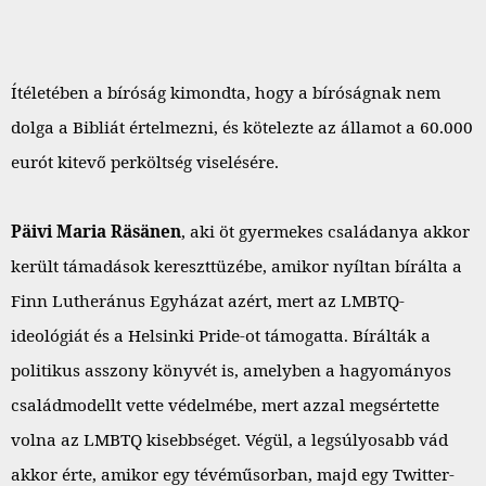
Ítéletében a bíróság kimondta, hogy a bíróságnak nem
dolga a Bibliát értelmezni, és kötelezte az államot a 60.000
eurót kitevő perköltség viselésére.
Päivi Maria Räsänen
, aki öt gyermekes családanya akkor
került támadások kereszttüzébe, amikor nyíltan bírálta a
Finn Lutheránus Egyházat azért, mert az LMBTQ-
ideológiát és a Helsinki Pride-ot támogatta. Bírálták a
politikus asszony könyvét is, amelyben a hagyományos
családmodellt vette védelmébe, mert azzal megsértette
volna az LMBTQ kisebbséget. Végül, a legsúlyosabb vád
akkor érte, amikor egy tévéműsorban, majd egy Twitter-