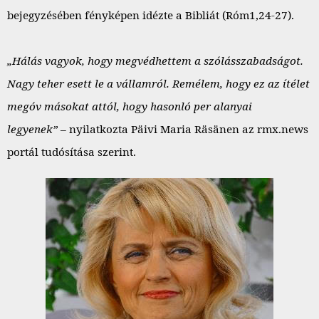
bejegyzésében fényképen idézte a Bibliát (Róm1,24-27).
„Hálás vagyok, hogy megvédhettem a szólásszabadságot.
Nagy teher esett le a vállamról. Remélem, hogy ez az ítélet
megóv másokat attól, hogy hasonló per alanyai
legyenek”
– nyilatkozta Päivi Maria Räsänen az rmx.news
portál tudósítása szerint.