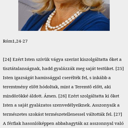
Róm1,24-27
[24] Ezért Isten szívük vágya szerint kiszolgáltatta őket a
tisztátalanságnak, hadd gyalázzák meg saját testüket. [25]
Isten igazságát hamissággal cserélték fel, s inkább a
teremtmény előtt hódoltak, mint a Teremtő előtt, aki
mindörökké áldott. Ámen. [26] Ezért szolgáltatta ki őket
Isten a saját gyalázatos szenvedélyeiknek. Asszonyaik a
természetes szokást természetellenessel váltották fel. [27]
A férfiak hasonlóképpen abbahagyták az asszonnyal való