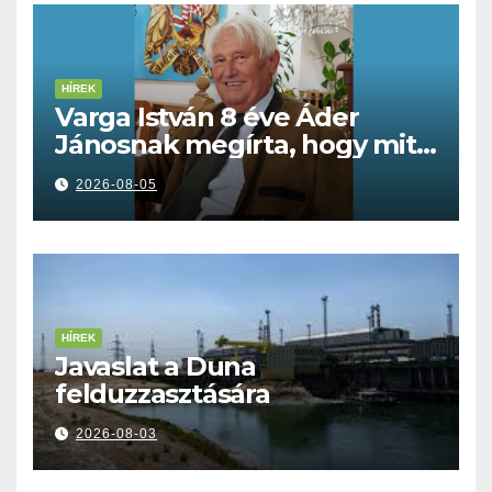
HÍREK
Varga István 8 éve Áder
Jánosnak megírta, hogy mit
kell tennünk a Dunával
2026-08-05
HÍREK
Javaslat a Duna
felduzzasztására
2026-08-03