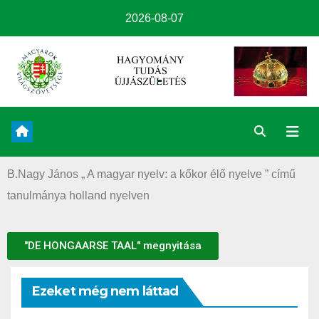
2026-08-07
B.Nagy János „ A magyar nyelv: a kőkor élő nyelve ” című
tanulmánya holland nyelven
"DE HONGAARSE TAAL" megnyitása
Ezeket még nem láttad