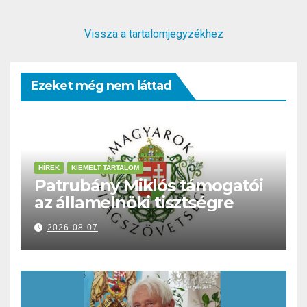
Vissza a tartalomjegyzékhez
Ezeket még nem láttad
HÍREK
KIEMELT TARTALOM
Patrubány Miklós támogatói
az államelnöki tisztségre
2026-08-07