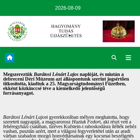
2026-08-09
Megszereztük
Barátosi Lénárt Lajos
naplóját, és miután a
debreceni Déri Múzeum azt álláspontunk szerint jogsértően
titkosította, kiadtuk a 25. Magyarságtudományi Füzetben,
ekként közkinccsé téve a kiemelkedő jelentőségű
forrásanyagot.
Barátosi Lénárt Lajos
t gyerekkorában mélyen meghatotta, hogy
szeretett nagyapját, a magyarorosz
Huziuk Fedor
t, aki részt vett a
fehéregyházi csatában, tízéves Kufstein-i raboskodásra ítélték nehéz
vasban, pusztán azért, mert a világosi fegyverletétel után az aradi
várban szabadon mozgó honvédtársainak egy kocsmai beszélgetés