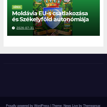
HÍREK
Moldávia EU-s csatlakozása
és Székelyföld autonómiája
2026-07-31
Proudly powered by WordPress
|
Theme: News Live by
Themeansar
.