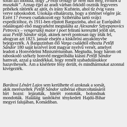
során azt mondta, hogy „
Petőfi őrnagy úr nem halt meg, elvitték a
muszkák”
. Aznap éjjel az aradi várban őrködő osztrák fegyveres
pribékek rátörték az ajtót, és irány Kufstein, ahol tíz évig vasra
verve raboskodott. Unokája elhatározta, hogy a történet végére jár.
Ezért 17 évesen csatlakozott egy Szibériába tartó svájci
expedícióhoz, és 1911-ben eljutott Barguzinba, ahol az Európából
odalátogató első magyarként megtalálta az
Alexander Sztyepanovics
Petrovics – vengerszkij maior i poet
feliratú kereszttel jelölt sírt,
azaz
Petőfi Sándor
sírját, akinek nevét pontosan úgy írták fel,
ahogyan azt 1823. január elsején a kiskőrösi anyakönyvbe
bejegyezték. A Barguzinban élő
Varga
családtól elhozta
Petőfi
Sándor
180 saját kezével írott magyar nyelvű versét, amelyet
leadott a Honvédelmi Minisztériumban. Megtudta, hogy három ott
raboskodó székely honvéd megpróbálta kiásni
Petőfi Sándor
hamvait, azzal a szándékkal, hogy remélt szabadulásukkor
hazavihessék. Ám a kísérletre fény derült, és mindhármukat azonnal
kivégezték.
Barátosi Lénárt Lajos
sem kerülhette el azoknak a sorsát,
akik merészeltek
Petőfi Sándor
szibériai elhurcoltatásáról
hírt hozni: lejáratták, hitelét rontották, bolondnak
mondották. Haláláig tanítóként ténykedett Hajdú-Bihar
megyei falujában, Komádiban.