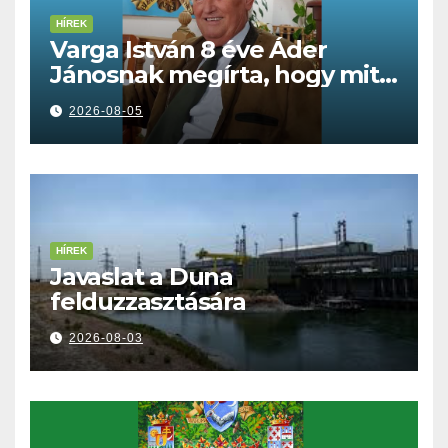
HÍREK
Varga István 8 éve Áder
Jánosnak megírta, hogy mit
kell tennünk a Dunával
2026-08-05
HÍREK
Javaslat a Duna
felduzzasztására
2026-08-03