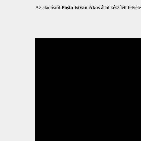
Az átadásról
Posta István Ákos
által készített felvét