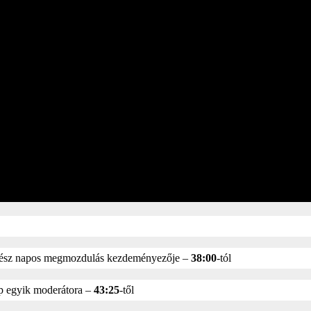
gész napos megmozdulás kezdeményezője –
38:00
-tól
p egyik moderátora –
43:25
-től