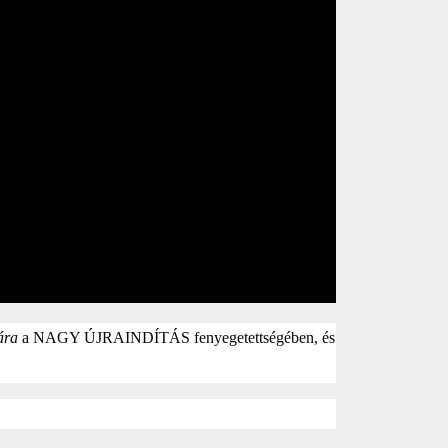
ára
a NAGY ÚJRAINDÍTÁS fenyegetettségében, és