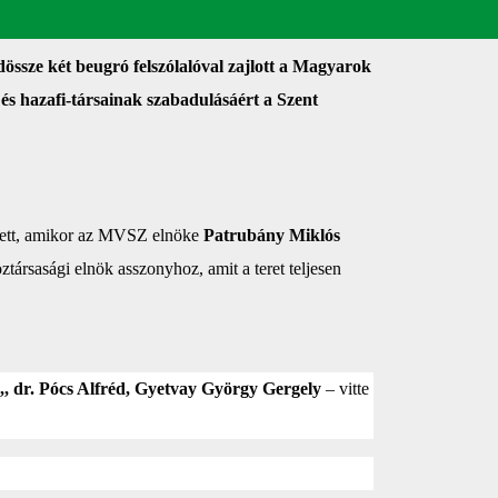
ssze két beugró felszólalóval zajlott a Magyarok
s hazafi-társainak szabadulásáért a Szent
esett, amikor az MVSZ elnöke
Patrubány Miklós
ztársasági elnök asszonyhoz, amit a teret teljesen
,, dr. Pócs Alfréd, Gyetvay György Gergely
– vitte