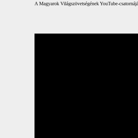
A Magyarok Világszövetségének YouTube-csatornáján él