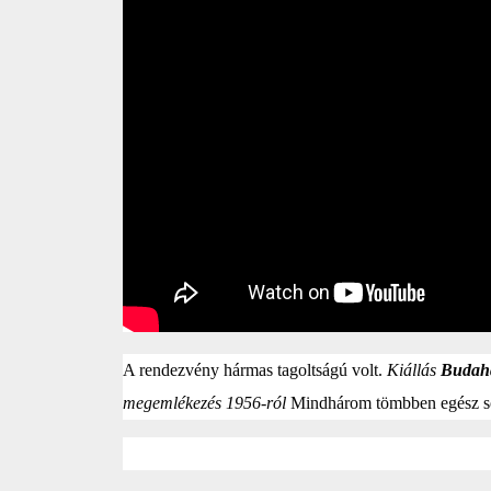
A rendezvény hármas tagoltságú volt.
Kiállás
Budah
megemlékezés 1956-ról
Mindhárom tömbben egész sor