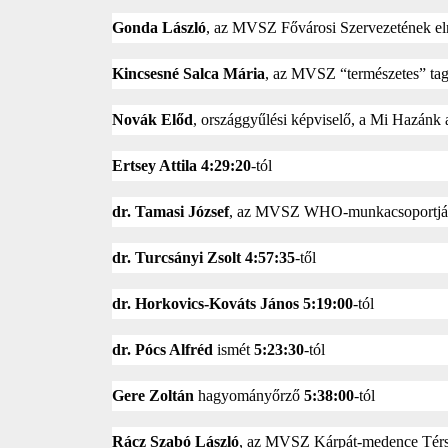
Gonda László
, az MVSZ Fővárosi Szervezetének el
Kincsesné Salca Mária
, az MVSZ “természetes” ta
Novák Előd
, országgyűlési képviselő, a Mi Hazánk
Ertsey Attila
4:29:20
-tól
dr. Tamasi József
, az MVSZ WHO-munkacsoportjá
dr. Turcsányi Zsolt
4:57:35
-től
dr. Horkovics-Kováts János
5:19:00
-tól
dr. Pócs Alfréd
ismét
5:23:30
-tól
Gere Zoltán
hagyományőrző
5:38:00
-tól
Rácz Szabó László
, az MVSZ Kárpát-medence Térs