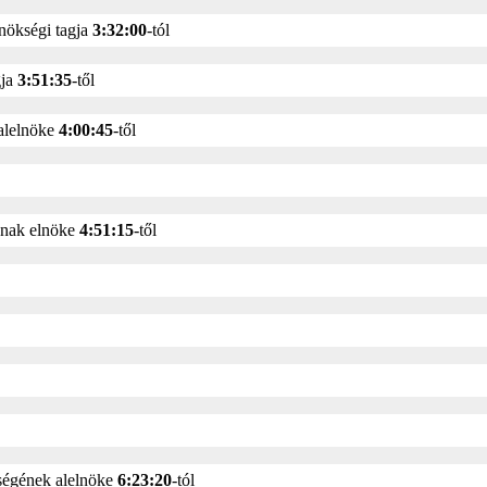
nökségi tagja
3:32:00
-tól
gja
3:51:35
-től
 alelnöke
4:00:45
-től
nak elnöke
4:51:15
-től
égének alelnöke
6:23:20
-tól