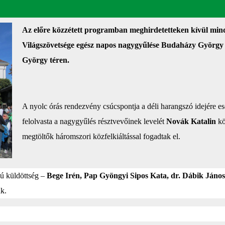
Az előre közzétett programban meghirdetetteken kívül mindö
Világszövetsége egész napos nagygyűlése Budaházy György é
György téren.
A nyolc órás rendezvény csúcspontja a déli harangszó idejére 
felolvasta a nagygyűlés résztvevőinek levelét
Novák Katalin
kö
megtöltők háromszori közfelkiáltással fogadtak el.
gú küldöttség –
Bege Irén, Pap Gyöngyi Sipos Kata, dr. Dábik János
ak.