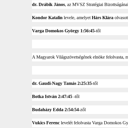
dr. Drábik János
, az MVSZ Stratégiai Bizottságána
Kondor Katalin
levele, amelyet
Hárs Klára
olvasot
Varga Domokos György
1:56:45
-től
A Magyarok Világszövetségének elnöke felolvasta, ma
dr. Gaudi-Nagy Tamás
2:25:35
-től
Botka István
2:47:45
-től
Budaházy Edda
2:54:54
-zől
Vukics Ferenc
levelét felolvasta Varga Domokos G