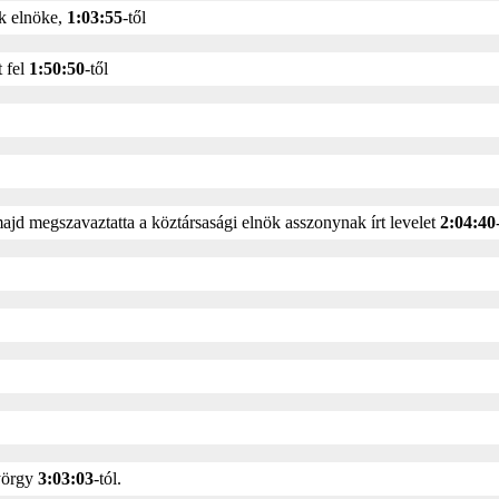
k elnöke,
1:03:55
-től
t fel
1:50:50
-től
jd megszavaztatta a köztársasági elnök asszonynak írt levelet
2:04:40
yörgy
3:03:03
-tól.