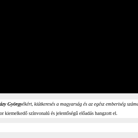
ázy György
ékért
,
kiútkeresés a magyarság és az egész emberiség szám
 kiemelkedő színvonalú és jelentőségű előadás hangzott el.