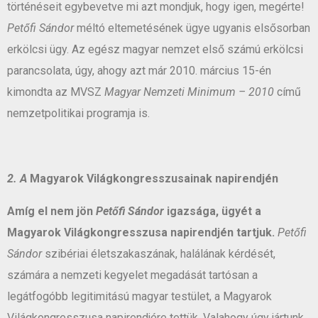
történéseit egybevetve mi azt mondjuk, hogy igen, megérte!
Petőfi Sándor
méltó eltemetésének ügye ugyanis elsősorban
erkölcsi ügy. Az egész magyar nemzet első számú erkölcsi
parancsolata, úgy, ahogy azt már 2010. március 15-én
kimondta az MVSZ
Magyar Nemzeti Minimum – 2010
című
nemzetpolitikai programja is.
2. A
Magyarok Világkongresszusainak napirendjén
Amíg el nem jön
Petőfi Sándor
igazsága, ügyét a
Magyarok Világkongresszusa napirendjén tartjuk.
Petőfi
Sándor
szibériai életszakaszának, halálának kérdését,
számára a nemzeti kegyelet megadását tartósan a
legátfogóbb legitimitású magyar testület, a Magyarok
Világkongresszusa napirendjére tettük. Valahogy úgy jártunk