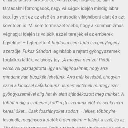
társadalmi forrongások, nagy válságok idején mindig lábra
kap. Így volt ez az első és a második világháború alatt és azt
követően is. Mi sem természetesebb, hogy a kommunizmus
végnapjai idején is valakik ezzel tereljék el az emberek
figyelmét – fejtegette
A bujdosni sem tudó szegénylegény
szerzője.
Fuksz Sándor
t leginkább a rejtett gyöngyszemek
foglalkoztatták, valahogy így:
„A magyar nemzet Petőfi
verseivel gazdagította úgy a világirodalmat, hogy arra
mindannyian büszkék lehetünk. Arra már kevésbé, ahogyan
ezzel a kinccsel sáfárkodunk. Ismert életének mintegy ezer
gyöngyszemével alig hat év alatt ajándékozott meg minket. A
többit máig a szibériai „köd” rejti szemünk elől, és senki nem
keresi őket… Csak foszlányokat sodort – lelkes, többnyire
lesajnált, magányos kutatók érdemeként – felénk a szél, és az