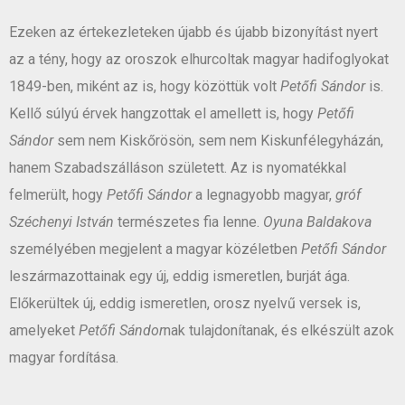
Ezeken az értekezleteken újabb és újabb bizonyítást nyert
az a tény, hogy az oroszok elhurcoltak magyar hadifoglyokat
1849-ben, miként az is, hogy közöttük volt
Petőfi Sándor
is.
Kellő súlyú érvek hangzottak el amellett is, hogy
Petőfi
Sándor
sem nem Kiskőrösön, sem nem Kiskunfélegyházán,
hanem Szabadszálláson született. Az is nyomatékkal
felmerült, hogy
Petőfi Sándor
a legnagyobb magyar,
gróf
Széchenyi István
természetes fia lenne.
Oyuna Baldakova
személyében megjelent a magyar közéletben
Petőfi Sándor
leszármazottainak egy új, eddig ismeretlen, burját ága.
Előkerültek új, eddig ismeretlen, orosz nyelvű versek is,
amelyeket
Petőfi Sándor
nak tulajdonítanak, és elkészült azok
magyar fordítása.