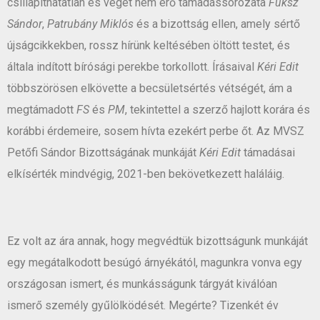
csillapíthatatlan és véget nem érő támadássorozata
Fuksz
Sándor
,
Patrubány Miklós
és a bizottság ellen, amely sértő
újságcikkekben, rossz hírünk keltésében öltött testet, és
általa indított bírósági perekbe torkollott. Írásaival
Kéri Edit
többszörösen elkövette a becsületsértés vétségét, ám a
megtámadott
FS
és
PM
, tekintettel a szerző hajlott korára és
korábbi érdemeire, sosem hívta ezekért perbe őt. Az MVSZ
Petőfi Sándor Bizottságának munkáját
Kéri Edit
támadásai
elkísérték mindvégig, 2021-ben bekövetkezett haláláig.
Ez volt az ára annak, hogy megvédtük bizottságunk munkáját
egy megátalkodott besúgó árnyékától, magunkra vonva egy
országosan ismert, és munkásságunk tárgyát kiválóan
ismerő személy gyűlölködését. Megérte? Tizenkét év