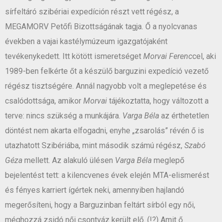
sírfeltáró szibériai expedíción részt vett régész, a
MEGAMORV Petőfi Bizottságának tagja. Ő a nyolcvanas
években a vajai kastélymúzeum igazgatójaként
tevékenykedett. Itt kötött ismeretséget
Morvai Ferenc
cel, aki
1989-ben felkérte őt a készülő barguzini expedíció vezető
régész tisztségére. Annál nagyobb volt a meglepetése és
csalódottsága, amikor
Morvai
tájékoztatta, hogy változott a
terve: nincs szükség a munkájára.
Varga Béla
az érthetetlen
döntést nem akarta elfogadni, enyhe „zsarolás” révén ő is
utazhatott Szibériába, mint második számú régész,
Szabó
Géza
mellett. Az alakuló ülésen
Varga Béla
meglepő
bejelentést tett: a kilencvenes évek elején MTA-elismerést
és fényes karriert ígértek neki, amennyiben hajlandó
megerősíteni, hogy a Barguzinban feltárt sírból egy női,
méghozzá zsidó női csontváz került elő. (!?) Amit ő