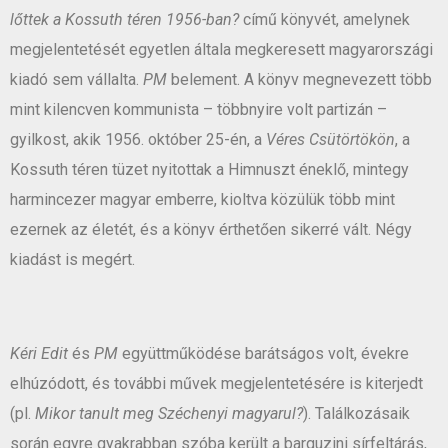
lőttek a Kossuth téren 1956-ban?
című könyvét, amelynek
megjelentetését egyetlen általa megkeresett magyarországi
kiadó sem vállalta.
PM
belement. A könyv megnevezett több
mint kilencven kommunista – többnyire volt partizán –
gyilkost, akik 1956. október 25-én, a
Véres Csütörtökön
, a
Kossuth téren tüzet nyitottak a Himnuszt éneklő, mintegy
harmincezer magyar emberre, kioltva közülük több mint
ezernek az életét, és a könyv érthetően sikerré vált. Négy
kiadást is megért.
Kéri Edit
és
PM
együttműködése barátságos volt, évekre
elhúzódott, és további művek megjelentetésére is kiterjedt
(pl.
Mikor tanult meg Széchenyi magyarul?
). Találkozásaik
során egyre gyakrabban szóba került a barguzini sírfeltárás,