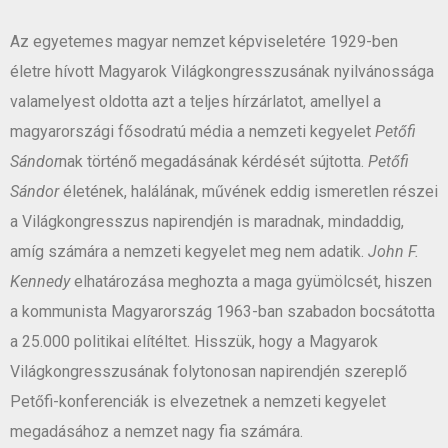
Az egyetemes magyar nemzet képviseletére 1929-ben
életre hívott Magyarok Világkongresszusának nyilvánossága
valamelyest oldotta azt a teljes hírzárlatot, amellyel a
magyarországi fősodratú média a nemzeti kegyelet
Petőfi
Sándor
nak történő megadásának kérdését sújtotta.
Petőfi
Sándor
életének, halálának, művének eddig ismeretlen részei
a Világkongresszus napirendjén is maradnak, mindaddig,
amíg számára a nemzeti kegyelet meg nem adatik.
John F.
Kennedy
elhatározása meghozta a maga gyümölcsét, hiszen
a kommunista Magyarország 1963-ban szabadon bocsátotta
a 25.000 politikai elítéltet. Hisszük, hogy a Magyarok
Világkongresszusának folytonosan napirendjén szereplő
Petőfi-konferenciák is elvezetnek a nemzeti kegyelet
megadásához a nemzet nagy fia számára.