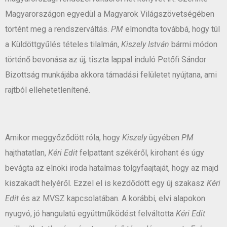
Magyarországon egyedül a Magyarok Világszövetségében
történt meg a rendszerváltás.
PM
elmondta továbbá, hogy túl
a Küldöttgyűlés tételes tilalmán,
Kiszely István
bármi módon
történő bevonása az új, tiszta lappal induló Petőfi Sándor
Bizottság munkájába akkora támadási felületet nyújtana, ami
rajtból ellehetetlenítené.
Amikor meggyőződött róla, hogy
Kiszely
ügyében
PM
hajthatatlan,
Kéri Edit
felpattant székéről, kirohant és úgy
bevágta az elnöki iroda hatalmas tölgyfaajtaját, hogy az majd
kiszakadt helyéről. Ezzel el is kezdődött egy új szakasz
Kéri
Edit
és az MVSZ kapcsolatában. A korábbi, elvi alapokon
nyugvó, jó hangulatú együttműködést felváltotta
Kéri Edit