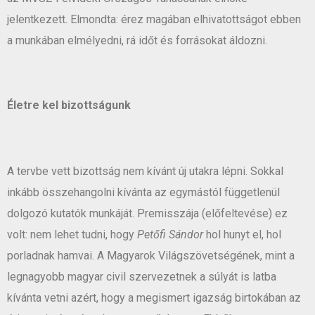
jelentkezett. Elmondta: érez magában elhivatottságot ebben
a munkában elmélyedni, rá időt és forrásokat áldozni.
Életre kel bizottságunk
A tervbe vett bizottság nem kívánt új utakra lépni. Sokkal
inkább összehangolni kívánta az egymástól függetlenül
dolgozó kutatók munkáját. Premisszája (előfeltevése) ez
volt: nem lehet tudni, hogy
Petőfi Sándor
hol hunyt el, hol
porladnak hamvai. A Magyarok Világszövetségének, mint a
legnagyobb magyar civil szervezetnek a súlyát is latba
kívánta vetni azért, hogy a megismert igazság birtokában az