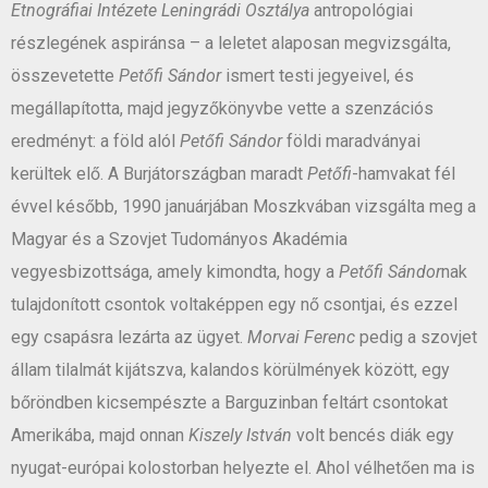
Etnográfiai Intézete Leningrádi Osztálya
antropológiai
részlegének aspiránsa – a leletet alaposan megvizsgálta,
összevetette
Petőfi Sándor
ismert testi jegyeivel, és
megállapította, majd jegyzőkönyvbe vette a szenzációs
eredményt: a föld alól
Petőfi Sándor
földi maradványai
kerültek elő. A Burjátországban maradt
Petőfi
-hamvakat fél
évvel később, 1990 januárjában Moszkvában vizsgálta meg a
Magyar és a Szovjet Tudományos Akadémia
vegyesbizottsága, amely kimondta, hogy a
Petőfi Sándor
nak
tulajdonított csontok voltaképpen egy nő csontjai, és ezzel
egy csapásra lezárta az ügyet.
Morvai Ferenc
pedig a szovjet
állam tilalmát kijátszva, kalandos körülmények között, egy
bőröndben kicsempészte a Barguzinban feltárt csontokat
Amerikába, majd onnan
Kiszely István
volt bencés diák egy
nyugat-európai kolostorban helyezte el. Ahol vélhetően ma is