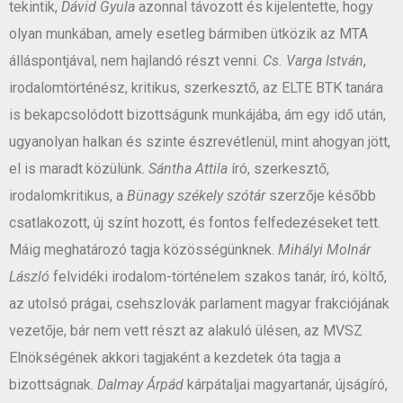
tekintik,
Dávid Gyula
azonnal távozott és kijelentette, hogy
olyan munkában, amely esetleg bármiben ütközik az MTA
álláspontjával, nem hajlandó részt venni.
Cs. Varga István
,
irodalomtörténész, kritikus, szerkesztő, az ELTE BTK tanára
is bekapcsolódott bizottságunk munkájába, ám egy idő után,
ugyanolyan halkan és szinte észrevétlenül, mint ahogyan jött,
el is maradt közülünk.
Sántha Attila
író, szerkesztő,
irodalomkritikus, a
Bünagy székely szótár
szerzője később
csatlakozott, új színt hozott, és fontos felfedezéseket tett.
Máig meghatározó tagja közösségünknek.
Mihályi Molnár
László
felvidéki irodalom-történelem szakos tanár, író, költő,
az utolsó prágai, csehszlovák parlament magyar frakciójának
vezetője, bár nem vett részt az alakuló ülésen, az MVSZ
Elnökségének akkori tagjaként a kezdetek óta tagja a
bizottságnak.
Dalmay Árpád
kárpátaljai magyartanár, újságíró,