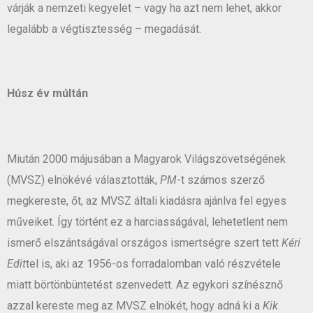
várják a nemzeti kegyelet – vagy ha azt nem lehet, akkor
legalább a végtisztesség – megadását.
Húsz év múltán
Miután 2000 májusában a Magyarok Világszövetségének
(MVSZ) elnökévé választották,
PM
-t számos szerző
megkereste, őt, az MVSZ általi kiadásra ajánlva fel egyes
műveiket. Így történt ez a harciasságával, lehetetlent nem
ismerő elszántságával országos ismertségre szert tett
Kéri
Edit
tel is, aki az 1956-os forradalomban való részvétele
miatt börtönbüntetést szenvedett. Az egykori színésznő
azzal kereste meg az MVSZ elnökét, hogy adná ki a
Kik