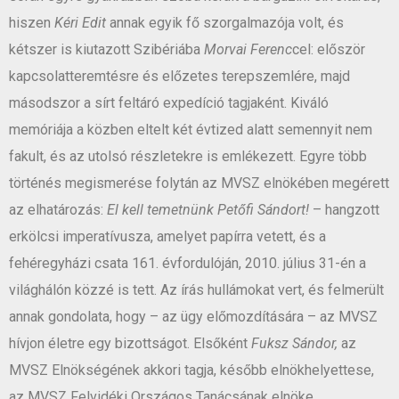
hiszen
Kéri Edit
annak egyik fő szorgalmazója volt, és
kétszer is kiutazott Szibériába
Morvai Ferenc
cel: először
kapcsolatteremtésre és előzetes terepszemlére, majd
másodszor a sírt feltáró expedíció tagjaként. Kiváló
memóriája a közben eltelt két évtized alatt semennyit nem
fakult, és az utolsó részletekre is emlékezett. Egyre több
történés megismerése folytán az MVSZ elnökében megérett
az elhatározás:
El kell temetnünk Petőfi Sándort!
– hangzott
erkölcsi imperatívusza, amelyet papírra vetett, és a
fehéregyházi csata 161. évfordulóján, 2010. július 31-én a
világhálón közzé is tett. Az írás hullámokat vert, és felmerült
annak gondolata, hogy – az ügy előmozdítására – az MVSZ
hívjon életre egy bizottságot. Elsőként
Fuksz Sándor,
az
MVSZ Elnökségének akkori tagja, később elnökhelyettese,
az MVSZ Felvidéki Országos Tanácsának elnöke