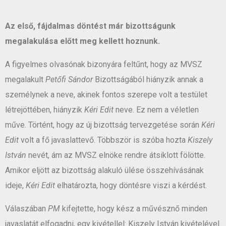
Az első, fájdalmas döntést már bizottságunk
megalakulása előtt meg kellett hoznunk.
A figyelmes olvasónak bizonyára feltűnt, hogy az MVSZ
megalakult
Petőfi Sándor
Bizottságából hiányzik annak a
személynek a neve, akinek fontos szerepe volt a testület
létrejöttében, hiányzik
Kéri Edit
neve. Ez nem a véletlen
műve. Történt, hogy az új bizottság tervezgetése során
Kéri
Edit
volt a fő javaslattevő. Többször is szóba hozta
Kiszely
István
nevét, ám az MVSZ elnöke rendre átsiklott fölötte.
Amikor eljött az bizottság alakuló ülése összehívásának
ideje,
Kéri Edit
elhatározta, hogy döntésre viszi a kérdést.
Válaszában
PM
kifejtette, hogy kész a művésznő minden
javaslatát elfogadni, egy kivétellel: Kiszely István kivételével.