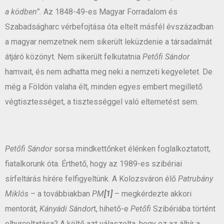
a ködben”.
Az 1848-49-es Magyar Forradalom és
Szabadságharc vérbefojtása óta eltelt másfél évszázadban
a magyar nemzetnek nem sikerült leküzdenie a társadalmát
átjáró közönyt. Nem sikerült felkutatnia
Petőfi Sándor
hamvait, és nem adhatta meg neki a nemzeti kegyeletet. De
még a Földön valaha élt, minden egyes embert megillető
végtisztességet, a tisztességgel való eltemetést sem.
Petőfi Sándor
sorsa mindkettőnket élénken foglalkoztatott,
fiatalkorunk óta. Érthető, hogy az 1989-es szibériai
sírfeltárás hírére felfigyeltünk. A Kolozsváron élő
Patrubány
Miklós
– a továbbiakban
PM
[1]
– megkérdezte akkori
mentorát,
Kányádi Sándor
t, hihető-e
Petőfi
Szibériába történt
elhurcoltatása? A költő azt válaszolta, hogy ez az álhír a