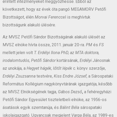
érintett intézményeket meggyőzhesse. Ebből az
következett, hogy az évek óta pangó MEGAMORV Petőfi
Bizottságot, élén
Morvai Ferenc
cel is meghívtuk
bizottságunk alakuló ülésére.
Az MVSZ Petőfi Sándor Bizottságának alakuló ülését az
MVSZ elnöke hívta össze, 2011. január 20-ra.
PM
és
FS
mellett jelen volt
T. Erdélyi Ilona PhD, az MTA doktora,
irodalomtudós, Petőfi Sándor
kortársának,
Erdélyi János
nak
az unokája, a
Hegyet hágék, lőtőt lépék
c. könyv szerzője,
Erdélyi Zsuzsanna
testvére,
Kiss Endre József
, a Sárospataki
Református Kollégium nagykönyvtárának igazgatója, később
az MVSZ Elnökségének tagja,
Gábos Dezső
,
a fehéregyházi
Petőfi Sándor Egyesület tiszteletbeli elnöke, az 1956-os
ásatások egyik szemtanúja, és
Bálint Béla
sárospataki
iskolaigazgató. Ugyancsak megjelent
Varga Béla
, az 1989-es