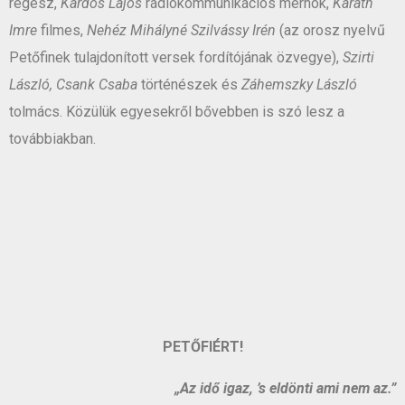
régész,
Kardos Lajos
rádiókommunikációs mérnök,
Karáth
Imre
filmes,
Nehéz Mihályné Szilvássy Irén
(az orosz nyelvű
Petőfinek tulajdonított versek fordítójának özvegye),
Szirti
László, Csank Csaba
történészek és
Záhemszky László
tolmács. Közülük egyesekről bővebben is szó lesz a
továbbiakban.
PETŐFIÉRT!
„Az idő igaz, ’s eldönti ami nem az.”