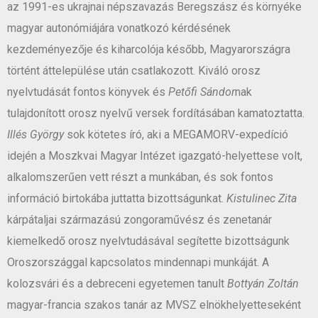
az 1991-es ukrajnai népszavazás Beregszász és környéke
magyar autonómiájára vonatkozó kérdésének
kezdeményezője és kiharcolója később, Magyarországra
történt áttelepülése után csatlakozott. Kiváló orosz
nyelvtudását fontos könyvek és
Petőfi Sándor
nak
tulajdonított orosz nyelvű versek fordításában kamatoztatta.
Illés György
sok kötetes író, aki a MEGAMORV-expedíció
idején a Moszkvai Magyar Intézet igazgató-helyettese volt,
alkalomszerűen vett részt a munkában, és sok fontos
információ birtokába juttatta bizottságunkat.
Kistulinec Zita
kárpátaljai származású zongoraművész és zenetanár
kiemelkedő orosz nyelvtudásával segítette bizottságunk
Oroszországgal kapcsolatos mindennapi munkáját. A
kolozsvári és a debreceni egyetemen tanult
Bottyán Zoltán
magyar-francia szakos tanár az MVSZ elnökhelyetteseként