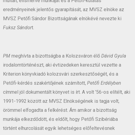
múltán, elismerve munkáját és a Petőfi-kutatás
eredményeinek jelentős gyarapítását, az MVSZ elnöke az
MVSZ Petőfi Sándor Bizottságának elnökévé nevezte ki
Fuksz Sándor
t.
PM
meghívta a bizottságba a Kolozsváron élő
Dávid Gyula
irodalomtörténészt, aki évtizedeken keresztül vezette a
Kriterion könyvkiadó kolozsvári szerkesztőségét, és a
Petőfi-kérdés szakértőjének számított,
Petőfi Erdélyben
címmel jól dokumentált könyvet is írt. A volt ’56-os elítélt, aki
1991-1992 között az MVSZ Elnökségének is tagja volt,
örömmel elfogadta a felkérést. Ám amikor a bizottság
munkája elkezdődött, és eldőlt, hogy Petőfi Szibériába
történt elhurcolását egyik lehetséges előfeltevésnek