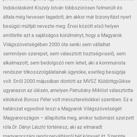
Indokolásként
Kiszely István
többszörösen felmerült és
általa még hevesen tagadott, ám akkor már bizonyítást nyert
besúgói múltját nevezte meg. Érvei között első helyen
említette azt a sajátságos körülményt, hogy a Magyarok
Világszövetségében 2000 óta senki sem vállalhat
semmilyen szerepet, sem választott tisztségviselő, sem
alkalmazott, sem bedolgozó nem lehet, aki a kommunista
rendszer titkosszolgálatainak ügynöke, esetleg besúgója
volt. Erről 2000 májusában döntött az MVSZ Küldöttgyűlése
ugyanazon az ülésén, amelyen
Patrubány Miklós
t választotta
elnökévé
Boross Péter
volt miniszterelnökkel szemben. Ez a
határozat egyedivé teszi a Magyarok Világszövetségét
Magyarországon – állapította meg, amikor tudomást szerzett
róla
Dr. Dányi László
történész, aki az elmaradt
magyarországi rendszerváltásról hét könyvet írt. Szerinte