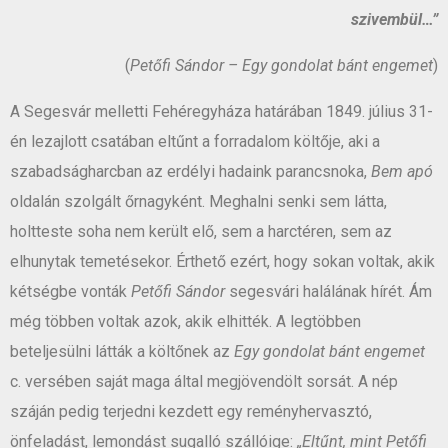
szivembül…”
(
Petőfi Sándor – Egy gondolat bánt engemet
)
A Segesvár melletti Fehéregyháza határában 1849. július 31-
én lezajlott csatában eltűnt a forradalom költője, aki a
szabadságharcban az erdélyi hadaink parancsnoka,
Bem apó
oldalán szolgált őrnagyként. Meghalni senki sem látta,
holtteste soha nem került elő, sem a harctéren, sem az
elhunytak temetésekor. Érthető ezért, hogy sokan voltak, akik
kétségbe vonták
Petőfi Sándor
segesvári halálának hírét. Ám
még többen voltak azok, akik elhitték. A legtöbben
beteljesülni látták a költőnek az
Egy gondolat bánt engemet
c. versében saját maga által megjövendölt sorsát. A nép
száján pedig terjedni kezdett egy reményhervasztó,
önfeladást, lemondást sugalló szállóige:
„Eltűnt, mint Petőfi