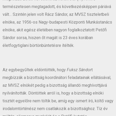
természetesen megtagadott, és következésképpen páriává
vált… Szintén jelen volt Rácz Sándor, az MVSZ tiszteletbeli
elnöke, az 1956-os Nagy-budapesti Központi Munkástanács
elnöke, akit egész életében nagyon foglalkoztatott Petőfi
Sándor sorsa, hiszen őt magát is 23 éves korában
életfogytiglani börtönbüntetésre ítélték.
Az egybegyűltek eldöntötték, hogy
Fuksz Sándor
t
megbízzák a bizottság koordinátori feladatainak ellátásával,
az MVSZ elnökét pedig a bizottság állandó meghívottjává
nyilvánították. Döntöttek arról is, hogy a bizottság elnöki
tisztét egyelőre nem töltik be, amíg egy ismert író, költő vagy
irodalomtörténész nem csatlakozik a bizottsághoz. Tíz év