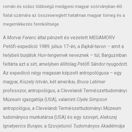
román és szász többségű medgyesi magyar szórványban élő
fiatal számára az összesereglett hatalmas magyar tömeg és a
megemlékezés fennköltsége.
A
Morvai Ferenc
által pénzelt és vezetett MEGAMORV
Petőfi-expedíció 1989. július 17-én, a
Bajkál-tavon
– amit a
helybeli burjátok
Hun-tengernek
neveznek – túl, Barguzinban
feltárta azt a sírt, amelyben állítólag
Petőfi Sándor
nyugodott.
Az expedíció négy magasan képzett antropológusa – egy
magyar,
Kiszely István
, két amerikai,
Bruce Latimer
professzor, antropológus, a Clevelandi Természettudományi
Múzeum igazgatója (USA), valamint
Clyde Simpson
antropológus, a Clevelandi Természettudományi Múzeum
tudományos munkatársa (USA) és egy szovjet,
Alekszej
Ignatyevics Burajev,
a
Szovjetunió Tudományos Akadémiája