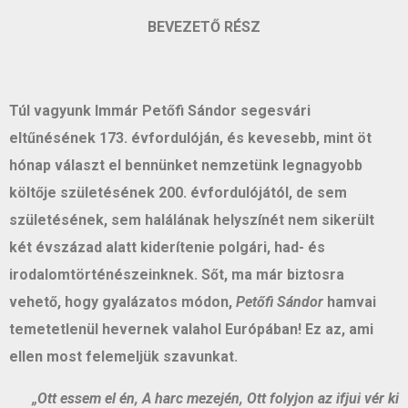
BEVEZETŐ RÉSZ
Túl vagyunk Immár Petőfi Sándor segesvári
eltűnésének 173. évfordulóján, és kevesebb, mint öt
hónap választ el bennünket nemzetünk legnagyobb
költője születésének 200. évfordulójától, de sem
születésének, sem halálának helyszínét nem sikerült
két évszázad alatt kiderítenie polgári, had- és
irodalomtörténészeinknek. Sőt, ma már biztosra
vehető, hogy gyalázatos módon,
Petőfi Sándor
hamvai
temetetlenül hevernek valahol Európában! Ez az, ami
ellen most felemeljük szavunkat.
„Ott essem el én, A harc mezején, Ott folyjon az ifjui vér ki