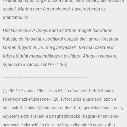
Akadémia rejtett zugai őrzik a többit, hamisítványnak nevezve
azokat. Mintha nem érdemelnének figyelmet még az
utánzatok is!
Hét keserves év! Annyi, mint az itthon megélt felnőttkor…
Rabság és titkokkal, csodákkal övezett élet, amely krisztusi
korban fogyott el, „mint a gyertyaszál”. Ma már száznál is
több utóddal megajándékozva a világot. Ahogy a versekre,
rájuk sem kíváncsi senki!?…” (FS)
————————————————————————–
[1] PM 17 évesen, 1969. július 31-én részt vett Petőfi Sándor
fehéregyházi eltűnésének 120. évfordulója alkalmából azon a
hősi halottak sírkertjében megrendezett megemlékezésen, amely
egyetem előtti éveinek legmeghatározóbb magyar-élményének
bizonyult. Felemelő és életre szólóan elkötelező érzés volt a