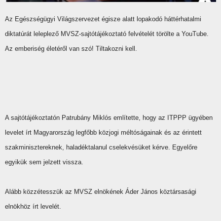
Az Egészségügyi Világszervezet égisze alatt lopakodó háttérhatalmi
diktatúrát leleplező MVSZ-sajtótájékoztató felvételét törölte a YouTube.
Az emberiség életéről van szó! Tiltakozni kell.
A sajtótájékoztatón Patrubány Miklós említette, hogy az ITPPP ügyében
levelet írt Magyarország legfőbb közjogi méltóságainak és az érintett
szakminisztereknek, haladéktalanul cselekvésüket kérve. Egyelőre
egyikük sem jelzett vissza.
Alább közzétesszük az MVSZ elnökének Áder János köztársasági
elnökhöz írt levelét.