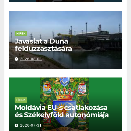
HÍREK
Javaslat a Duna
felduzzasztására
2026-08-03
HÍREK
Moldávia EU-s csatlakozása
és Székelyföld autonómiája
2026-07-31