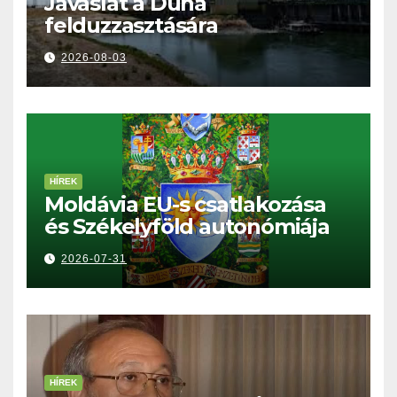
Javaslat a Duna
felduzzasztására
2026-08-03
HÍREK
Moldávia EU-s csatlakozása
és Székelyföld autonómiája
2026-07-31
HÍREK