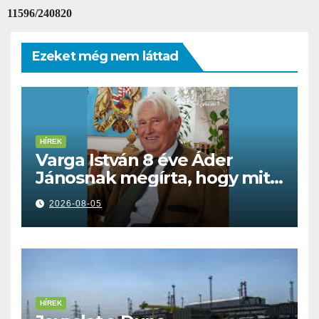
11596/240820
Ezeket még nem láttad
HÍREK
Varga István 8 éve Áder
Jánosnak megírta, hogy mit
kell tennünk a Dunával
2026-08-05
HÍREK