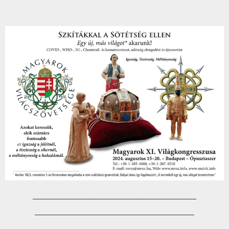
——————————
——————————
——————————
—————————–