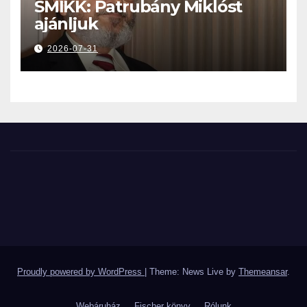
SMIKK: Patrubány Miklóst
ajánljuk
2026-07-31
Proudly powered by WordPress
|
Theme: News Live by
Themeansar
.
Webáruház
Fischer könyv
Rólunk