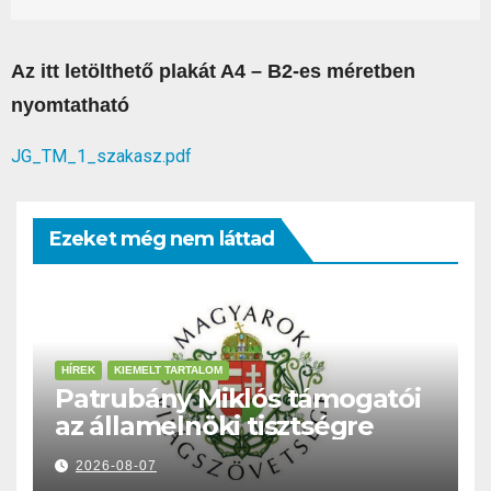
Az itt letölthető plakát A4 – B2-es méretben
nyomtatható
JG_TM_1_szakasz.pdf
Ezeket még nem láttad
HÍREK
KIEMELT TARTALOM
Patrubány Miklós támogatói
az államelnöki tisztségre
2026-08-07