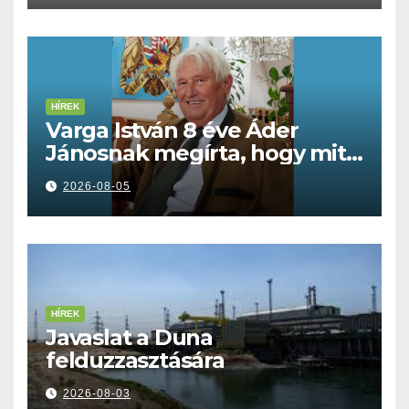
HÍREK
Varga István 8 éve Áder
Jánosnak megírta, hogy mit
kell tennünk a Dunával
2026-08-05
HÍREK
Javaslat a Duna
felduzzasztására
2026-08-03