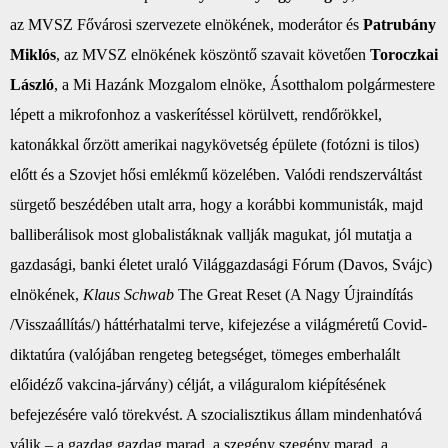
az
MVSZ
Fővárosi szervezete elnökének, moderátor és
Patrubány
Miklós
, az
MVSZ
elnökének köszöntő szavait követően
Toroczkai
László
, a Mi Hazánk Mozgalom elnöke, Ásotthalom polgármestere
lépett a mikrofonhoz a vaskerítéssel körülvett, rendőrökkel,
katonákkal őrzött amerikai nagykövetség épülete (fotózni is tilos)
előtt és a Szovjet hősi emlékmű közelében. Valódi rendszerváltást
sürgető beszédében utalt arra, hogy a korábbi kommunisták, majd
balliberálisok most globalistáknak vallják magukat, jól mutatja a
gazdasági, banki életet uraló Világgazdasági Fórum (Davos, Svájc)
elnökének,
Klaus Schwab
The Great Reset (A Nagy Újraindítás
/Visszaállítás/) háttérhatalmi terve, kifejezése a világméretű Covid-
diktatúra (valójában rengeteg betegséget, tömeges emberhalált
előidéző vakcina-járvány) célját, a világuralom kiépítésének
befejezésére való törekvést. A szocialisztikus állam mindenhatóvá
válik – a gazdag gazdag marad, a szegény szegény marad, a