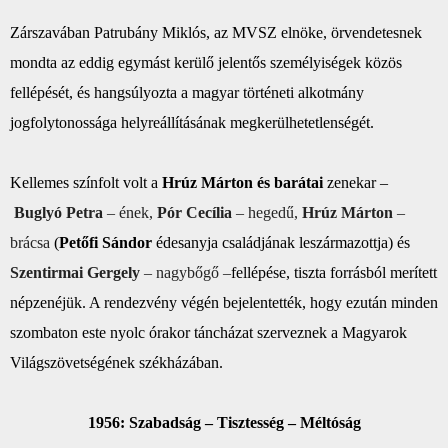
Zárszavában Patrubány Miklós, az
MVSZ
elnöke, örvendetesnek
mondta az eddig egymást kerülő jelentős személyiségek közös
fellépését, és hangsúlyozta a magyar történeti alkotmány
jogfolytonossága helyreállításának megkerülhetetlenségét.
Kellemes színfolt volt a
Hrúz Márton és barátai
zenekar –
Buglyó Petra
– ének,
Pór Cecília
– hegedű,
Hrúz Márton
–
brácsa
(
Petőfi Sándor
édesanyja családjának leszármazottja) és
Szentirmai Gergely
– nagybőgő –
fellépése, tiszta forrásból merített
népzenéjük. A rendezvény végén bejelentették, hogy ezután minden
szombaton este nyolc órakor táncházat szerveznek a Magyarok
Világszövetségének székházában.
1956: Szabadság – Tisztesség – Méltóság