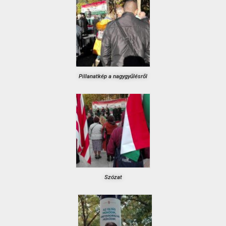
Pillanatkép a nagygyűlésről
Szózat