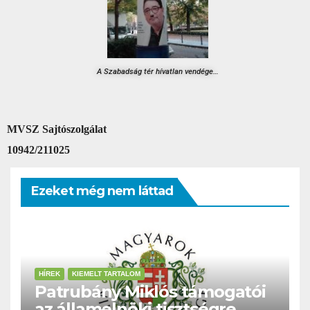
A Szabadság tér hívatlan vendége…
MVSZ
Sajtószolgálat
10942/211025
Ezeket még nem láttad
HÍREK
KIEMELT TARTALOM
Patrubány Miklós támogatói
az államelnöki tisztségre