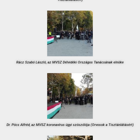
Rácz Szabó László, az MVSZ Délvidéki Országos Tanácsának elnöke
Dr. Pócs Alfréd, az MVSZ koronavírus ügyi szószólója (Orvosok a Tisztánlátásért)