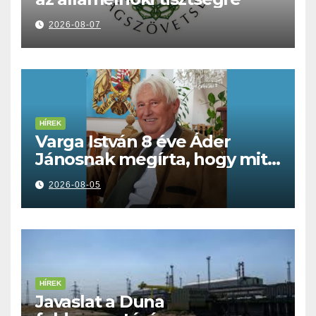
2026-08-07
HÍREK
Varga István 8 éve Áder
Jánosnak megírta, hogy mit
kell tennünk a Dunával
2026-08-05
HÍREK
Javaslat a Duna