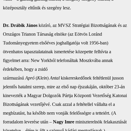
középosztály eltűnik és szegény lesz.
Dr. Drábik János
közíró, az
MVSZ
Stratégiai Bizottságának és az
Országos Trianon Társaság elnöke (az Eötvös Loránd
Tudományegyetem elsőéves joghallgatója volt 1956-ban)
ötvenhatos tapasztalatainak ismertetése közepette felhívta a
figyelmet arra: New Yorkból telefonáltak Moszkvába annak
érdekében, hogy a zsidó
származású
Apró
(
Klein
)
Antal
kiskereskedőnek feltétlenül jusson
jelentős hatalmi szerep, mire az első nap éjszakáján, október 23-án
kinevezték a Magyar Dolgozók Pártja Központi Vezetőség Katonai
Bizottságának vezetőjévé. Csak azzal a feltétellel vállalta el a
megbízatást, ha később nem vonják felelősségre a tetteiért. (A
forradalom leverése után –
Nagy Imre
miniszterelnök felakasztását
követelve – élére is állt a szörnyű kádári megtorlásnak.)