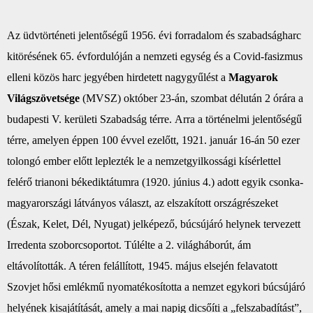
Az üdvtörténeti jelentőségű 1956. évi forradalom és szabadságharc
kitörésének 65. évfordulóján
a nemzeti egység és a Covid-fasizmus
elleni közös harc jegyében hirdetett nagygyűlést a
Magyarok
Világszövetsége
(
MVSZ
) október 23-án, szombat délután 2 órára a
budapesti V. kerületi Szabadság térre.
Arra a történelmi jelentőségű
térre, amelyen éppen 100 évvel ezelőtt, 1921. január 16-án 50 ezer
tolongó ember előtt leplezték le a nemzetgyilkossági kísérlettel
felérő trianoni békediktátumra (1920. június 4.) adott egyik csonka-
magyarországi látványos választ, az elszakított országrészeket
(Észak, Kelet, Dél, Nyugat) jelképező, búcsújáró helynek tervezett
Irredenta szoborcsoportot. Túlélte a 2. világháborút, ám
eltávolították. A téren felállított, 1945. május elsején felavatott
Szovjet hősi emlékmű nyomatékosította a nemzet egykori búcsújáró
helyének kisajátítását, amely a mai napig dicsőíti a „felszabadítást”,