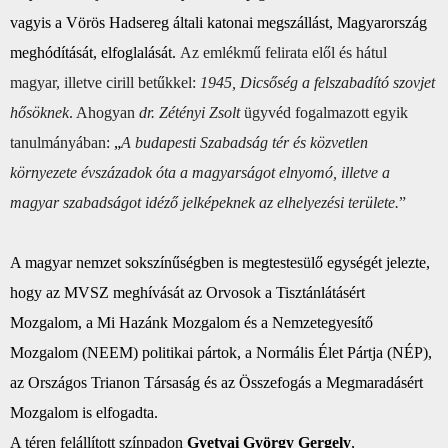
vagyis a Vörös Hadsereg általi katonai megszállást, Magyarország
meghódítását, elfoglalását.
Az emlékmű felirata elől és hátul
magyar, illetve cirill betűkkel:
1945, Dicsőség a felszabadító szovjet
hősöknek
. Ahogyan
dr. Zétényi Zsolt
ügyvéd fogalmazott egyik
tanulmányában:
„
A budapesti Szabadság tér és közvetlen
környezete évszázadok óta a magyarságot elnyomó, illetve a
magyar szabadságot idéző jelképeknek az elhelyezési területe.
”
A magyar nemzet sokszínűségben is megtestesülő egységét jelezte,
hogy az
MVSZ
meghívását az Orvosok a Tisztánlátásért
Mozgalom, a Mi Hazánk Mozgalom és a Nemzetegyesítő
Mozgalom (NEEM) politikai pártok, a Normális Élet Pártja (NÉP),
az Országos Trianon Társaság és az Összefogás a Megmaradásért
Mozgalom is elfogadta.
A téren felállított színpadon
Gyetvai György Gergely
,