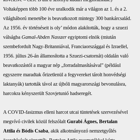
Voltaképpen több 100 éve uralkodik már a világon az 1. és a 2.
világháború menetébe is beavatkozott mintegy 300 bankárcsalád.
Az 1956. év történéseit is oly’ módon alakították, hogy a szuezi
válságba
Gamal-Abden Nasszer
egyiptomi elnök (miután
szembefordult Nagy-Britanniával, Franciaországgal és Izraellel,
1956. július 26-án államosította a Szuezi-csatornát) oldalán való
beavatkozástól a magyar nép „forradalmasításával” (például
egyszerre maradtak őrizetlenül a fegyvereket tárolt honvédségi
laktanyák) tartották távol az újbóli magyarországi bevonulásra,
harcokra kényszerült Szovjetunió hadseregét.
A COVID-fasizmus elleni harcot utcai tüntetések szervezésével
megvívó civilek közül felszólalt
Gurabi Ágnes, Bertalan
Attila
és
Bódis Csaba
, akik alkotmányozó nemzetgyűlés