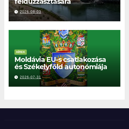
felduzzasztására
2026-08-03
HÍREK
Moldávia EU-s csatlakozása
és Székelyföld autonómiája
2026-07-31