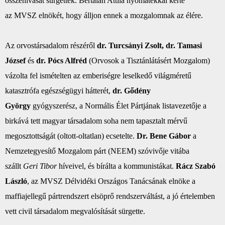
összehívását sürgették. Bertalan Attila nyomatékkal kérte
az
MVSZ
elnökét, hogy álljon ennek a mozgalomnak az élére.
Az orvostársadalom részéről
dr. Turcsányi Zsolt, dr. Tamasi
József
és
dr. Pócs Alfréd
(Orvosok a Tisztánlátásért Mozgalom)
vázolta fel ismételten az emberiségre leselkedő világméretű
katasztrófa egészségügyi hátterét,
dr. Gődény
György
gyógyszerész, a Normális Élet Pártjának listavezetője a
birkává tett magyar társadalom soha nem tapasztalt mérvű
megosztottságát (oltott-oltatlan) ecsetelte.
Dr. Bene Gábor
a
Nemzetegyesítő Mozgalom párt (NEEM) szóvivője vitába
szállt
Geri Tibor
híveivel, és bírálta a kommunistákat.
Rácz Szabó
László
, az
MVSZ
Délvidéki Országos Tanácsának elnöke a
maffiajellegű pártrendszert elsöprő rendszerváltást, a jó értelemben
vett civil társadalom megvalósítását sürgette.