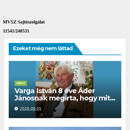
MVSZ Sajtószolgálat
11541/240531
Ezeket még nem láttad
HÍREK
Varga István 8 éve Áder
Jánosnak megírta, hogy mit
kell tennünk a Dunával
2026-08-05