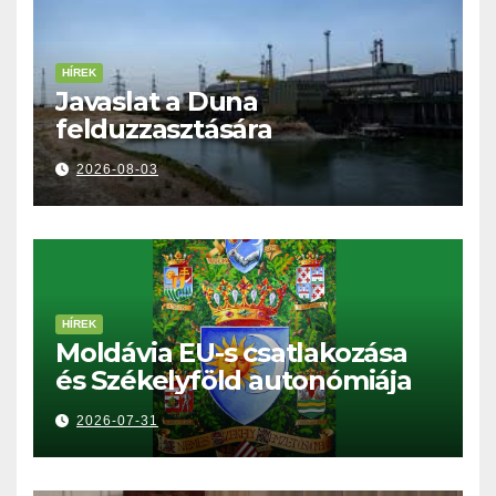
HÍREK
Javaslat a Duna
felduzzasztására
2026-08-03
HÍREK
Moldávia EU-s csatlakozása
és Székelyföld autonómiája
2026-07-31