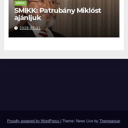
HÍREK
SMIKK: Patrubány Miklóst
ajánljuk
2026-07-31
Proudly powered by WordPress
|
Theme: News Live by
Themeansar
.