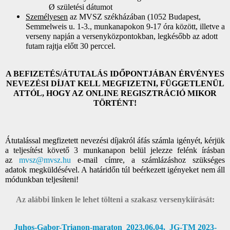
Ø születési dátumot
Személyesen
az MVSZ székházában (1052 Budapest,
Semmelweis u. 1-3., munkanapokon 9-17 óra között, illetve a
verseny napján a versenyközpontokban, legkésőbb az adott
futam rajtja előtt 30 perccel.
A BEFIZETÉS/ÁTUTALÁS IDŐPONTJÁBAN ÉRVÉNYES
NEVEZÉSI DÍJAT KELL MEGFIZETNI, FÜGGETLENÜL
ATTÓL, HOGY AZ ONLINE REGISZTRÁCIÓ MIKOR
TÖRTÉNT!
Átutalással megfizetett nevezési díjakról áfás számla igényét, kérjük
a teljesítést követő 3 munkanapon belül jelezze felénk írásban
az
mvsz@mvsz.hu
e-mail címre, a számlázáshoz szükséges
adatok
megküldésével. A határidőn túl beérkezett igényeket nem áll
módunkban teljesíteni!
Az alábbi linken le lehet tölteni a szakasz versenykiírását:
Juhos-Gabor-Trianon-maraton_
2023.06.04._JG-TM 2023-