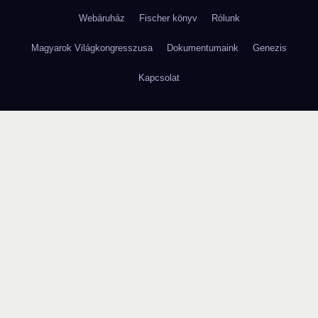
Webáruház
Fischer könyv
Rólunk
Magyarok Világkongresszusa
Dokumentumaink
Genezis
Kapcsolat