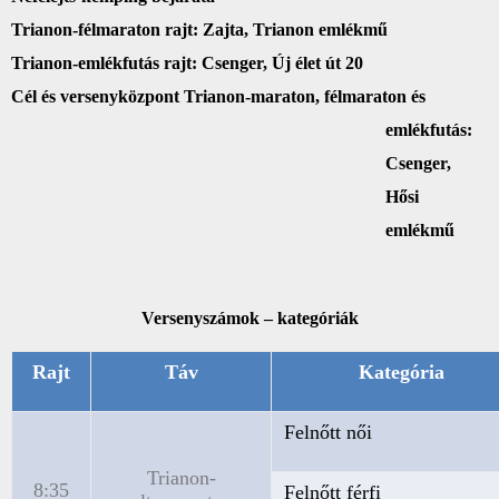
Trianon-félmaraton rajt: Zajta, Trianon emlékmű
Trianon-emlékfutás rajt:
Csenger, Új élet út 20
Cél és versenyközpont Trianon-maraton, félmaraton és
emlékfutás:
Csenger,
Hősi
emlékmű
Versenyszámok – kategóriák
Rajt
Táv
Kategória
Felnőtt női
Trianon-
8:35
Felnőtt férfi