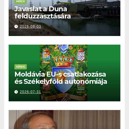
HÍREK
Javaslat a Duna
felduzzasztására
2026-08-03
HÍREK
Moldávia EU-s csatlakozása
és Székelyföld autonómiája
2026-07-31