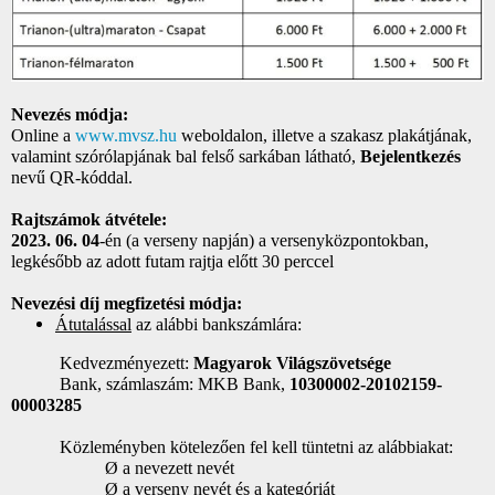
Nevezés módja:
Online a
www.mvsz.hu
weboldalon, illetve a szakasz plakátjának,
valamint szórólapjának bal felső sarkában látható,
Bejelentkezés
nevű QR-kóddal.
Rajtszámok átvétele:
2023. 06. 04
-én (a verseny napján) a versenyközpontokban,
legkésőbb az adott futam rajtja előtt 30 perccel
Nevezési díj megfizetési módja:
Átutalással
az alábbi bankszámlára:
Kedvezményezett:
Magyarok Világszövetsége
Bank, számlaszám: MKB Bank,
10300002-20102159-
00003285
Közleményben kötelezően fel kell tüntetni az alábbiakat:
Ø a nevezett nevét
Ø a verseny nevét és a kategóriát