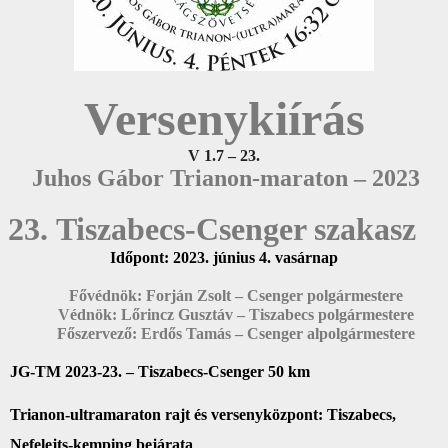
Versenykiírás
V 1.7 – 23.
Juhos Gábor Trianon-maraton – 2023
23. Tiszabecs-Csenger szakasz
Időpont: 2023. június 4. vasárnap
Fővédnök: Forján Zsolt – Csenger polgármestere
Védnök: Lőrincz Gusztáv – Tiszabecs polgármestere
Főszervező: Erdős Tamás – Csenger alpolgármestere
JG-TM 2023-23. – Tiszabecs-Csenger 50 km
Trianon-ultramaraton rajt és versenyközpont: Tiszabecs,
Nefelejts-kemping bejárata