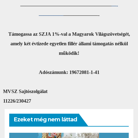
——————————
————————–
—-
—————
—————
——-
Támogassa az SZJA 1%-val a Magyarok Világszövetségét,
amely két évtizede egyetlen fillér állami támogatás nélkül
működik!
Adószámunk: 19672081-1-41
MVSZ Sajtószolgálat
11226/230427
Ezeket még nem láttad