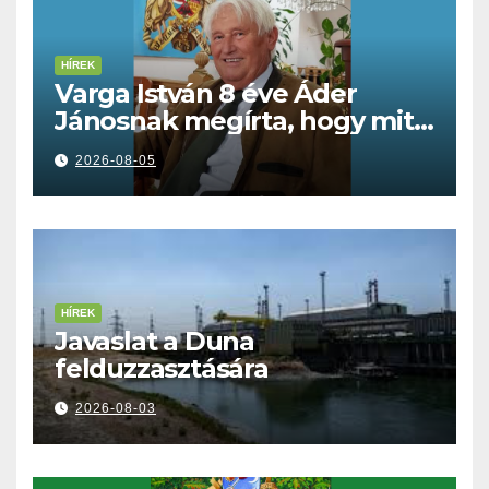
HÍREK
Varga István 8 éve Áder
Jánosnak megírta, hogy mit
kell tennünk a Dunával
2026-08-05
HÍREK
Javaslat a Duna
felduzzasztására
2026-08-03