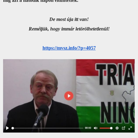
míg azt a hatodik napon eltüntették.
De most úja itt van!
Reméljük, hogy immár letörölhetetlenül!
https://mvsz.info/?p=4057