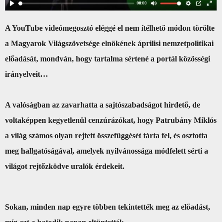
A YouTube videómegosztó eléggé el nem ítélhető módon törölte
a Magyarok Világszövetsége elnökének áprilisi nemzetpolitikai
előadását, mondván, hogy tartalma sértené a portál közösségi
irányelveit…
A valóságban az zavarhatta a sajtószabadságot hirdető, de
voltaképpen kegyetlenül cenzúrázókat, hogy Patrubány Miklós
a világ számos olyan rejtett összefüggését tárta fel, és osztotta
meg hallgatóságával, amelyek nyilvánossága módfelett sérti a
világot rejtőzködve uralók érdekeit.
Sokan, minden nap egyre többen tekintették meg az előadást,