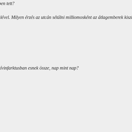
en tett?
telével. Milyen érzés az utcán sétálni milliomosként az átlagemberek ki
ívinfarktusban esnek össze, nap mint nap?