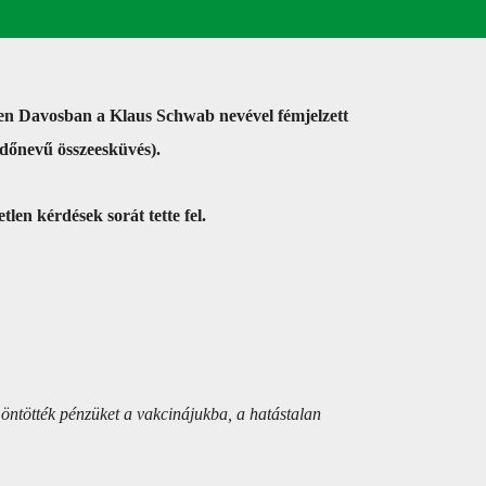
héten Davosban a Klaus Schwab nevével fémjelzett
őnevű összeesküvés).
en kérdések sorát tette fel.
öntötték pénzüket a vakcinájukba, a hatástalan