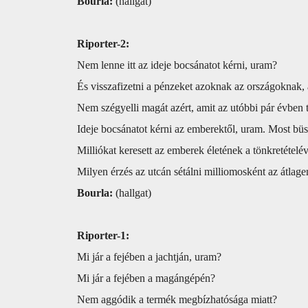
Bourla:
(hallgat)
Riporter-2:
Nem lenne itt az ideje bocsánatot kérni, uram?
És visszafizetni a pénzeket azoknak az országoknak,
Nem szégyelli magát azért, amit az utóbbi pár évben t
Ideje bocsánatot kérni az emberektől, uram. Most bü
Milliókat keresett az emberek életének a tönkretételév
Milyen érzés az utcán sétálni milliomosként az átla
Bourla:
(hallgat)
Riporter-1:
Mi jár a fejében a jachtján, uram?
Mi jár a fejében a magángépén?
Nem aggódik a termék megbízhatósága miatt?