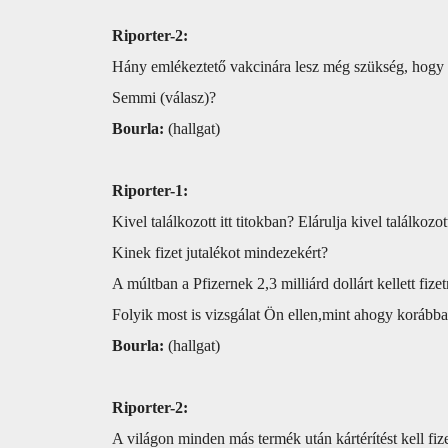
Riporter-2:
Hány emlékeztető vakcinára lesz még szükség, hogy 
Semmi (válasz)?
Bourla:
(hallgat)
Riporter-1:
Kivel találkozott itt titokban? Elárulja kivel találkozot
Kinek fizet jutalékot mindezekért?
A múltban a Pfizernek 2,3 milliárd dollárt kellett fi
Folyik most is vizsgálat Ön ellen,mint ahogy korábba
Bourla:
(hallgat)
Riporter-2:
A világon minden más termék után kártérítést kell fi