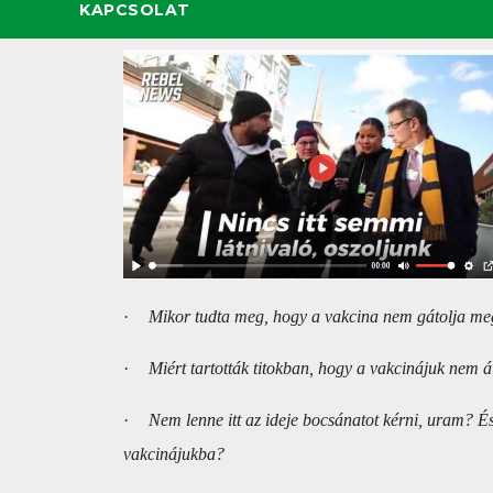
KAPCSOLAT
·
Mikor tudta meg, hogy a vakcina nem gátolja meg
·
Miért tartották titokban, hogy a vakcinájuk nem ál
·
Nem lenne itt az ideje bocsánatot kérni, uram? É
vakcinájukba?