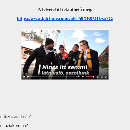
A felvétel itt tekinthető meg:
https://www.bitchute.com/
video/i0XB9MDzsx7G/
ertőzés átadását?
a hozták volna?