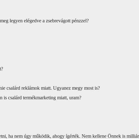
meg legyen elégedve a zsebrevágott pénzzel?
t?
zetnie csalárd reklámok miatt. Ugyanez megy most is?
n is csalárd termékmarketing miatt, uram?
zetni, ha nem úgy működik, ahogy ígérték. Nem kellene Önnek is milliá