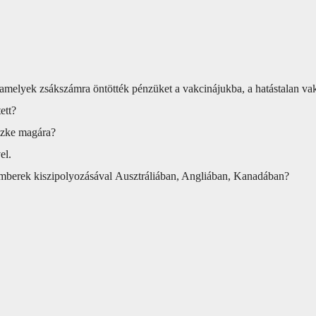
 amelyek zsákszámra öntötték pénzüket a vakcinájukba, a hatástalan va
ett?
szke magára?
el.
gemberek kiszipolyozásával
Ausztráliában, Angliában, Kanadában?