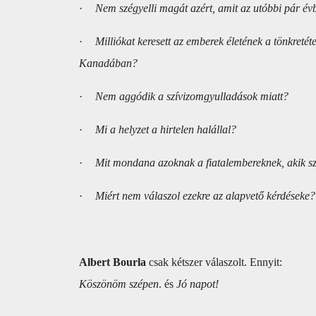
·
Nem szégyelli magát azért, amit az utóbbi pár évb
·
Milliókat keresett az emberek életének a tönkreté
Kanadában?
·
Nem aggódik a szívizomgyulladások miatt?
·
Mi a helyzet a hirtelen halállal?
·
Mit mondana azoknak a fiatalembereknek, akik sz
·
Miért nem válaszol ezekre az alapvető kérdéseke?
Albert Bourla
csak kétszer válaszolt. Ennyit:
Köszönöm szépen
. és
Jó napot!