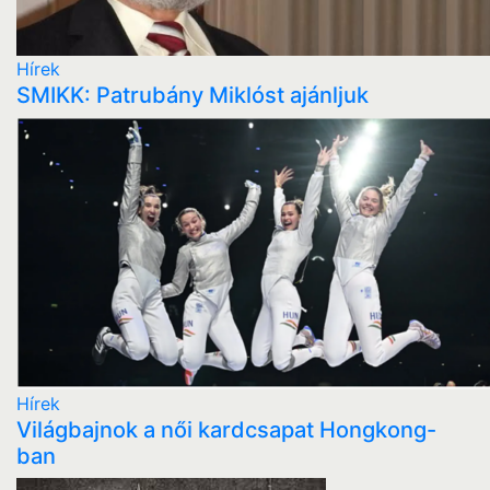
Hírek
SMIKK: Patrubány Miklóst ajánljuk
Hírek
Világbajnok a női kardcsapat Hongkong-
ban