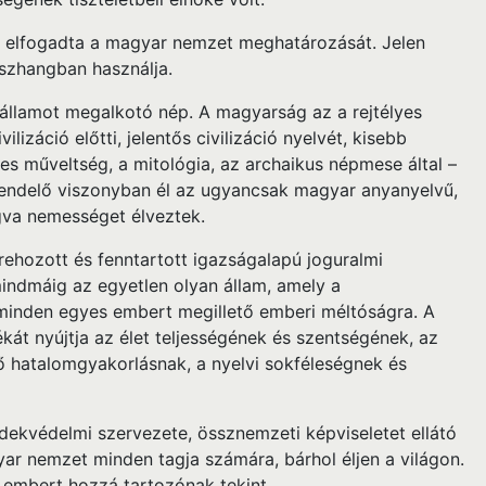
n elfogadta a magyar nemzet meghatározását. Jelen
szhangban használja.
 államot megalkotó nép. A magyarság az a rejtélyes
záció előtti, jelentős civilizáció nyelvét, kisebb
s műveltség, a mitológia, az archaikus népmese által –
érendelő viszonyban él az ugyancsak magyar anyanyelvű,
ogva nemességet élveztek.
rehozott és fenntartott igazságalapú joguralmi
indmáig az egyetlen olyan állam, amely a
minden egyes embert megillető emberi méltóságra. A
kát nyújtja az élet teljességének és szentségének, az
lő hatalomgyakorlásnak, a nyelvi sokféleségnek és
ekvédelmi szervezete, össznemzeti képviseletet ellátó
r nemzet minden tagja számára, bárhol éljen a világon.
embert hozzá tartozónak tekint.