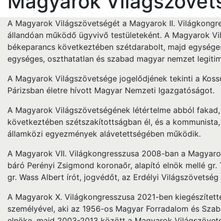
Magyarok Világszövet
A Magyarok Világszövetségét a Magyarok II. Világkongres
állandóan működő ügyvivő testületeként. A Magyarok Vil
békeparancs következtében szétdarabolt, majd egységes 
egységes, oszthatatlan és szabad magyar nemzet legitim k
A Magyarok Világszövetsége jogelődjének tekinti a Kossu
Párizsban életre hívott Magyar Nemzeti Igazgatóságot.
A Magyarok Világszövetségének létértelme abból fakad,
következtében szétszakítottságban él, és a kommunista,
államközi egyezmények alávetettségében működik.
A Magyarok VII. Világkongresszusa 2008-ban a Magyarok
báró Perényi Zsigmond koronaőr, alapító elnök mellé gr. 
gr. Wass Albert írót, jogvédőt, az Erdélyi Világszövetség
A Magyarok X. Világkongresszusa 2021-ben kiegészítette
személyével, aki az 1956-os Magyar Forradalom és Sz
elnöke, majd 2003-2013 között a Magyarok Világszövetség