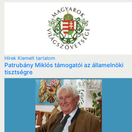
Hírek
Kiemelt tartalom
Patrubány Miklós támogatói az államelnöki
tisztségre