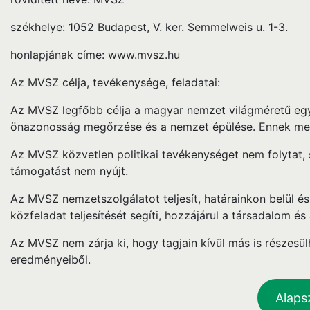
székhelye: 1052 Budapest, V. ker. Semmelweis u. 1-3.
honlapjának címe: www.mvsz.hu
Az MVSZ célja, tevékenysége, feladatai:
Az MVSZ legfőbb célja a magyar nemzet világméretű egy
önazonosság megőrzése és a nemzet épülése. Ennek meg
Az MVSZ közvetlen politikai tevékenységet nem folytat,
támogatást nem nyújt.
Az MVSZ nemzetszolgálatot teljesít, határainkon belül 
közfeladat teljesítését segíti, hozzájárul a társadalom é
Az MVSZ nem zárja ki, hogy tagjain kívül más is részesü
eredményeiből.
Alaps