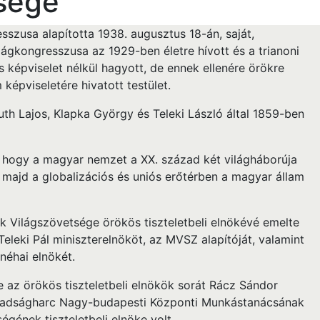
sége
szusa alapította 1938. augusztus 18-án, saját,
ágkongresszusa az 1929-ben életre hívott és a trianoni
képviselet nélkül hagyott, de ennek ellenére örökre
épviseletére hivatott testület.
th Lajos, Klapka György és Teleki László által 1859-ben
 hogy a magyar nemzet a XX. század két világháborúja
 majd a globalizációs és uniós erőtérben a magyar állam
 Világszövetsége örökös tiszteletbeli elnökévé emelte
Teleki Pál miniszterelnököt, az MVSZ alapítóját, valamint
 néhai elnökét.
 az örökös tiszteletbeli elnökök sorát Rácz Sándor
abadságharc Nagy-budapesti Központi Munkástanácsának
ének tiszteletbeli elnöke volt.