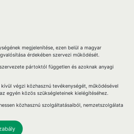
ségének megjelenítése, ezen belül a magyar
valósítása érdekében szervezi működését.
 szervezete pártoktól független és azoknak anyagi
és kívül végzi közhasznú tevékenységét, működésével
s az egyén közös szükségleteinek kielégítéséhez.
lhessen közhasznú szolgáltatásaiból, nemzetszolgálata
zabály