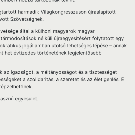
artott harmadik Világkongresszuson újraalapított
vott Szövetségnek.
vetsége által a külhoni magyarok magyar
ármódosítások nélküli újraegyesítésért folytatott egy
kratikus jogállamban utolsó lehetséges lépése – annak
t hét évtizedes történetének legjelentősebb
az igazságot, a méltányosságot és a tisztességet
sségeket a szolidaritás, a szeretet és az életigenlés. E
képzelhetőnek.
asznú egyesület
.