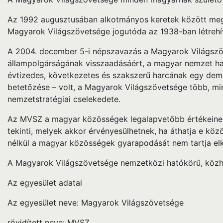
Az 1992 augusztusában alkotmányos keretek között megt
Magyarok Világszövetsége jogutóda az 1938-ban létrehí
A 2004. december 5-i népszavazás a Magyarok Világszö
állampolgárságának visszaadásáért, a magyar nemzet hat
évtizedes, következetes és szakszerű harcának egy demo
betetőzése – volt, a Magyarok Világszövetsége több, min
nemzetstratégiai cselekedete.
Az MVSZ a magyar közösségek legalapvetőbb értékeinek 
tekinti, melyek akkor érvényesülhetnek, ha áthatja e közö
nélkül a magyar közösségek gyarapodását nem tartja el
A Magyarok Világszövetsége nemzetközi hatókörű, közh
Az egyesület adatai
Az egyesület neve: Magyarok Világszövetsége
rövidített neve: MVSZ