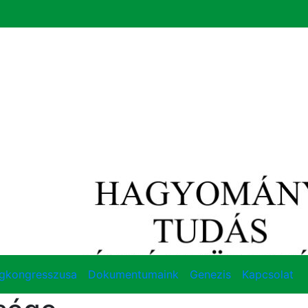
ágkongresszusa
Dokumentumaink
Genezis
Kapcsolat