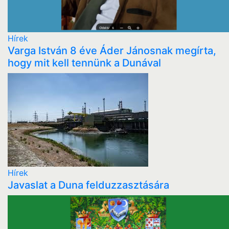
Hírek
Varga István 8 éve Áder Jánosnak megírta,
hogy mit kell tennünk a Dunával
Hírek
Javaslat a Duna felduzzasztására