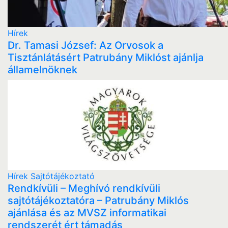
Hírek
Dr. Tamasi József: Az Orvosok a
Tisztánlátásért Patrubány Miklóst ajánlja
államelnöknek
Hírek
Sajtótájékoztató
Rendkívüli – Meghívó rendkívüli
sajtótájékoztatóra – Patrubány Miklós
ajánlása és az MVSZ informatikai
rendszerét ért támadás