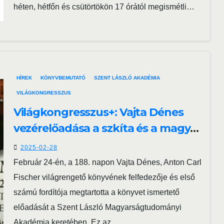
héten, hétfőn és csütörtökön 17 órától megismétli…
HÍREK
KÖNYVBEMUTATÓ
SZENT LÁSZLÓ AKADÉMIA
VILÁGKONGRESSZUS
Világkongresszus+: Vajta Dénes
vezérelőadása a szkíta és a magyar
nyelv azonosságát bizonyító
2025-02-28
Fischer-könyvről
Február 24-én, a 188. napon Vajta Dénes, Anton Carl
Fischer világrengető könyvének felfedezője és első
számú fordítója megtartotta a könyvet ismertető
előadását a Szent László Magyarságtudományi
Akadémia keretében. Ez az…