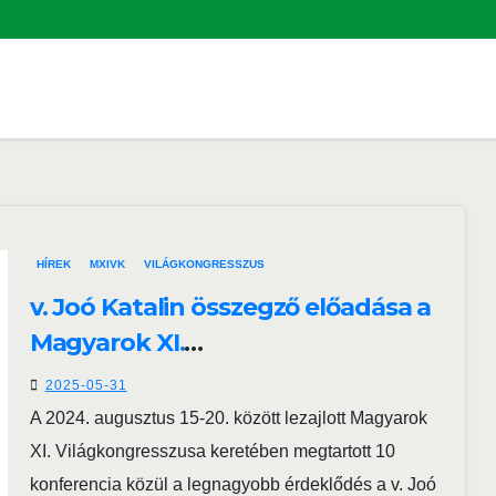
HÍREK
MXIVK
VILÁGKONGRESSZUS
v. Joó Katalin összegző előadása a
Magyarok XI.
Világkongresszusának Szkíta
2025-05-31
konferenciáján elhangzott
A 2024. augusztus 15-20. között lezajlott Magyarok
dolgozatokról
XI. Világkongresszusa keretében megtartott 10
konferencia közül a legnagyobb érdeklődés a v. Joó