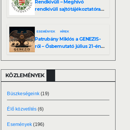
Rendkívüli – Meghívó
rendkívüli sajtótájékoztatóra –
Patrubány Miklós ajánlása és
az MVSZ informatikai
rendszerét ért támadás
ESEMÉNYEK
HÍREK
Patrubány Miklós a GENEZIS-
ről – Ősbemutató július 21-én,
18 órakor a Turul Házban
KÖZLEMÉNYEK
Büszkeségeink
(19)
Élő közvetítés
(6)
Események
(196)