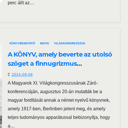
perc állt az…
KÖNYVBEMUTATÓ
MXIVK
VILÁGKONGRESSZUS
A KÖNYV, amely beverte az utolsó
szöget a finnugrizmus
koporsójába
2024-09-06
A Magyarok XI. Világkongresszusának Záró-
konferenciáján, augusztus 20-án mutatták be a
magyar fordítását annak a német nyelvű könyvnek,
amely 1917-ben, Berlinben jelent meg, és amely
teljes tudományos apparátussal bebizonyítja, hogy
a…