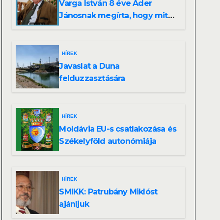
Varga István 8 éve Áder
Jánosnak megírta, hogy mit
kell tennünk a Dunával
HÍREK
Javaslat a Duna
felduzzasztására
HÍREK
Moldávia EU-s csatlakozása és
Székelyföld autonómiája
HÍREK
SMIKK: Patrubány Miklóst
ajánljuk