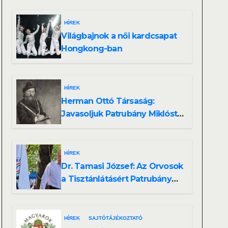
HÍREK
Világbajnok a női kardcsapat
Hongkong-ban
HÍREK
Herman Ottó Társaság:
Javasoljuk Patrubány Miklóst
a köztársasági elnök
tisztségére
HÍREK
Dr. Tamasi József: Az Orvosok
a Tisztánlátásért Patrubány
Miklóst ajánlja államelnöknek
HÍREK
SAJTÓTÁJÉKOZTATÓ