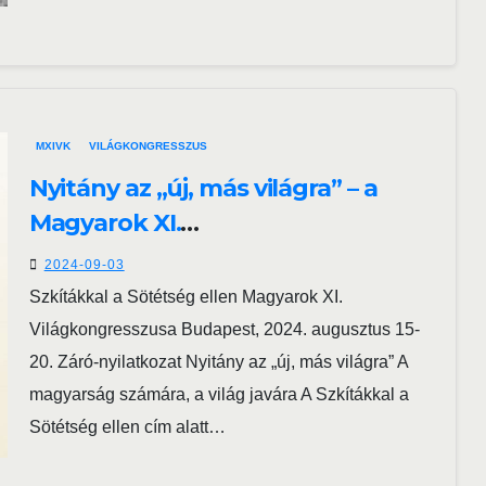
MXIVK
VILÁGKONGRESSZUS
Nyitány az „új, más világra” – a
Magyarok XI.
Világkongresszusának Záró-
2024-09-03
nyilatkozata
Szkítákkal a Sötétség ellen Magyarok XI.
Világkongresszusa Budapest, 2024. augusztus 15-
20. Záró-nyilatkozat Nyitány az „új, más világra” A
magyarság számára, a világ javára A Szkítákkal a
Sötétség ellen cím alatt…