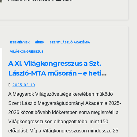
ESEMÉNYEK
HÍREK
SZENT LÁSZLÓ AKADÉMIA
VILÁGKONGRESSZUS
A XI. Világkongresszus a Szt.
László-MTA műsorán – e heti
előadások: Hermányos Mária
2025-02-19
(hétfő) és Benedek Attila (szerda)
A Magyarok Világszövetsége keretében működő
Szent László Magyarságtudományi Akadémia 2025-
2026 között bővebb időkeretben sorra megismétli a
Világkongresszuson elhangzott több, mint 150
előadást. Míg a Világkongresszuson mindössze 25