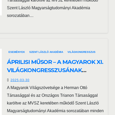
Társasággal karöltve az MVSZ keretében működő
Szent László Magyarságtudományi Akadémia
sorozatában…
ESEMÉNYEK
SZENT LÁSZLÓ AKADÉMIA
VILÁGKONGRESSZUS
ÁPRILISI MŰSOR – A MAGYAROK XI.
VILÁGKONGRESSZUSÁNAK
BŐVEBB IDŐKERETBEN
2025-03-30
MEGISMÉTELT ELŐADÁSAI
A Magyarok Világszövetsége a Herman Ottó
Társasággal és az Országos Trianon Társasággal
karöltve az MVSZ keretében működő Szent László
Magyarságtudományi Akadémia sorozatában minden