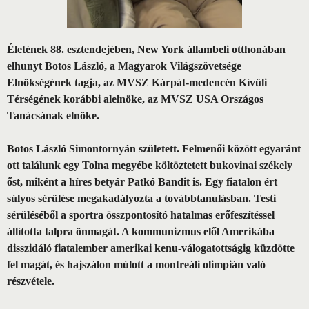
Életének 88. esztendejében, New York állambeli otthonában
elhunyt Botos László, a Magyarok Világszövetsége
Elnökségének tagja, az MVSZ Kárpát-medencén Kívüli
Térségének korábbi alelnöke, az MVSZ USA Országos
Tanácsának elnöke.
Botos László Simontornyán született. Felmenői között egyaránt
ott találunk egy Tolna megyébe költöztetett bukovinai székely
őst, miként a híres betyár Patkó Bandit is. Egy fiatalon ért
súlyos sérülése megakadályozta a továbbtanulásban. Testi
sérüléséből a sportra összpontosító hatalmas erőfeszítéssel
állította talpra önmagát. A kommunizmus elől Amerikába
disszidáló fiatalember amerikai kenu-válogatottságig küzdötte
fel magát, és hajszálon múlott a montreáli olimpián való
részvétele.