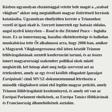
Közben ugyanolyan elszántsággal vetette bele magát a „szabad
világban” akkor még megtalálható magyar őstörténeti források
kutatásába. Ugyanolyan elmélyülten kereste a Trianonhoz
vezető út igazi okait is. Szerzett ismereteit egy hatszáz oldalas,
angol nyelvű könyvben –
Road to the Dictated Peace –
foglalta
össze. Ez az ismeretanyag, hazafias elkötelezettsége és hallatlan
munkabírása tette Őt alkalmassá arra, hogy 2008-ban, amikor
a Magyarok Világkongresszusa első ízben készült Trianon
felülvizsgálatának szentelt konferenciát tartani, és az összes
ismert magyarországi szakember politikai okok miatti
meghátrált, két hónap alatt meg tudja szervezni azt az
értekezletet, amely az egy évvel később elfogadott
Igazságot
Európának!
című MVSZ-dokumentummal létrehozta a
második világháború utáni első legitim magyar petíciót, amely
Trianon fölülvizsgálatát kezdeményezi, és amely ott van az
Európai Parlament elnökének, az Európa Tanács főtitkárának
és Franciaország államelnökének asztalán.