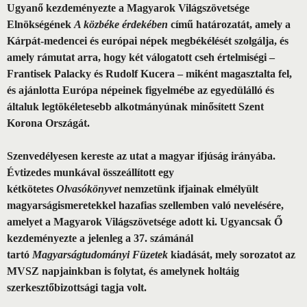
Ugyanő kezdeményezte a Magyarok Világszövetsége
Elnökségének
A közbéke érdekében
című határozatát, amely a
Kárpát-medencei és európai népek megbékélését szolgálja, és
amely rámutat arra, hogy két válogatott cseh értelmiségi –
Frantisek Palacky és Rudolf Kucera – miként magasztalta fel,
és ajánlotta Európa népeinek figyelmébe az egyedülálló és
általuk legtökéletesebb alkotmányúnak minősített Szent
Korona Országát.
Szenvedélyesen kereste az utat a magyar ifjúság irányába.
Évtizedes munkával összeállított egy
kétkötetes
Olvasókönyvet
nemzetünk ifjainak elmélyült
magyarságismeretekkel hazafias szellemben való nevelésére,
amelyet a Magyarok Világszövetsége adott ki. Ugyancsak Ő
kezdeményezte a jelenleg a 37. számánál
tartó
Magyarságtudományi Füzetek
kiadását, mely sorozatot az
MVSZ napjainkban is folytat, és amelynek holtáig
szerkesztőbizottsági tagja volt.