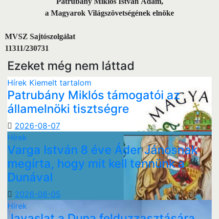
Patrubány Miklós István Ádám,
a Magyarok Világszövetségének elnöke
MVSZ Sajtószolgálat
11311/230731
Ezeket még nem láttad
Hírek
Kiemelt tartalom
Patrubány Miklós támogatói az
államelnöki tisztségre
2026-08-07
Hírek
Varga István 8 éve Áder Jánosnak
megírta, hogy mit kell tennünk a
Dunával
2026-08-05
Hírek
Javaslat a Duna felduzzasztására