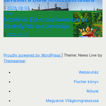
2026-08-03
Hírek
Moldávia EU-s csatlakozása és
Székelyföld autonómiája
2026-07-31
Proudly powered by WordPress
|
Theme: News Live by
Themeansar
.
Webáruház
Fischer könyv
Rólunk
Magyarok Világkongresszusa