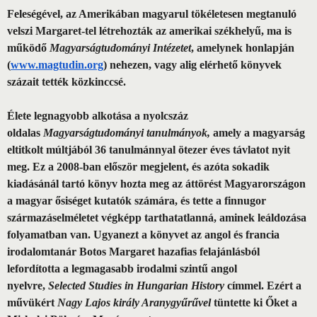
Feleségével, az Amerikában magyarul tökéletesen megtanuló
velszi Margaret-tel létrehozták az amerikai székhelyű, ma is
működő
Magyarságtudományi Intézetet
, amelynek honlapján
(
www.magtudin.org
) nehezen, vagy alig elérhető könyvek
százait tették közkinccsé.
Élete legnagyobb alkotása a nyolcszáz
oldalas
Magyarságtudományi tanulmányok,
amely a magyarság
eltitkolt múltjából 36 tanulmánnyal ötezer éves távlatot nyit
meg. Ez a 2008-ban először megjelent, és azóta sokadik
kiadásánál tartó könyv hozta meg az áttörést Magyarországon
a magyar ősiséget kutatók számára, és tette a finnugor
származáselméletet végképp tarthatatlanná, aminek leáldozása
folyamatban van. Ugyanezt a könyvet az angol és francia
irodalomtanár Botos Margaret hazafias felajánlásból
lefordította a legmagasabb irodalmi szintű angol
nyelvre,
Selected Studies in Hungarian History
címmel. Ezért a
művükért
Nagy Lajos király Aranygyűrűvel
tüntette ki Őket a