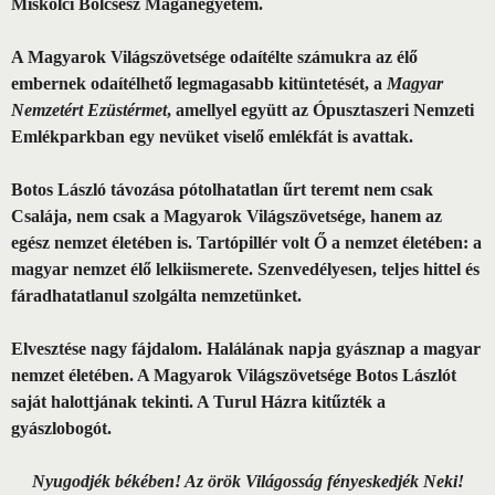
Miskolci Bölcsész Magánegyetem.
A Magyarok Világszövetsége odaítélte számukra az élő
embernek odaítélhető legmagasabb kitüntetését, a
Magyar
Nemzetért Ezüstérmet
, amellyel együtt az Ópusztaszeri Nemzeti
Emlékparkban egy nevüket viselő emlékfát is avattak.
Botos László távozása pótolhatatlan űrt teremt nem csak
Csalája, nem csak a Magyarok Világszövetsége, hanem az
egész nemzet életében is. Tartópillér volt Ő a nemzet életében: a
magyar nemzet élő lelkiismerete. Szenvedélyesen, teljes hittel és
fáradhatatlanul szolgálta nemzetünket.
Elvesztése nagy fájdalom. Halálának napja gyásznap a magyar
nemzet életében. A Magyarok Világszövetsége Botos Lászlót
saját halottjának tekinti. A Turul Házra kitűzték a
gyászlobogót.
Nyugodjék békében! Az örök Világosság fényeskedjék Neki!