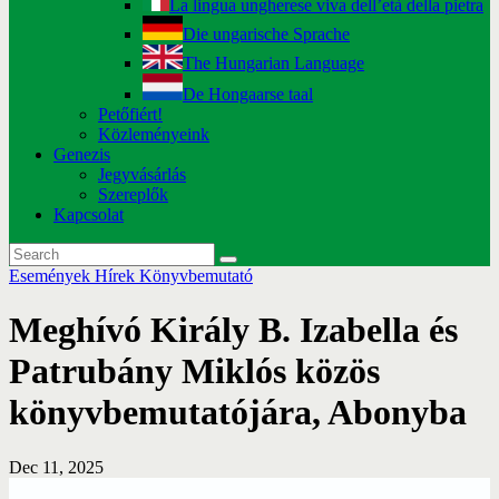
La lingua ungherese viva dell’età della pietra
Die ungarische Sprache
The Hungarian Language
De Hongaarse taal
Petőfiért!
Közleményeink
Genezis
Jegyvásárlás
Szereplők
Kapcsolat
Események
Hírek
Könyvbemutató
Meghívó Király B. Izabella és
Patrubány Miklós közös
könyvbemutatójára, Abonyba
Dec 11, 2025