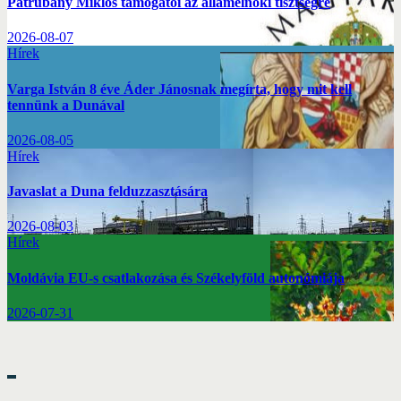
Patrubány Miklós támogatói az államelnöki tisztségre
2026-08-07
Hírek
Varga István 8 éve Áder Jánosnak megírta, hogy mit kell
tennünk a Dunával
2026-08-05
Hírek
Javaslat a Duna felduzzasztására
2026-08-03
Hírek
Moldávia EU-s csatlakozása és Székelyföld autonómiája
2026-07-31