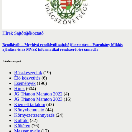
Hírek
Sajtótájékoztató
Rendkívüli – Meghívó rendkívüli sajtótájékoztatóra – Patrubány Miklós
ajánlása és az MVSZ informatikai rendszerét ért támadás
Közlemények
Büszkeségeink
(19)
Élő közvetítés
(6)
Események
(196)
Hírek
(604)
JG Trianon Maraton 2022
(4)
JG Trianon Maraton 2023
(16)
Kiemelt tartalom
(43)
Könyvbemutató
(44)
Környezetszennyezés
(24)
Külföld
(32)
Kültéren
(76)
Magyar nyelv
(12)