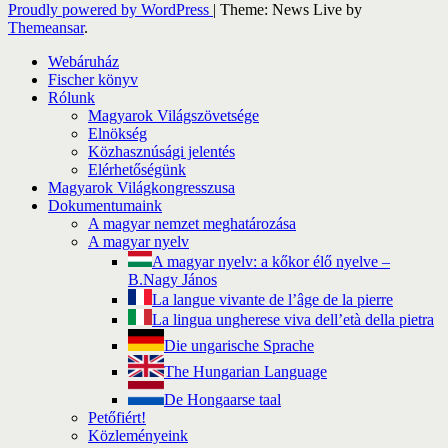
Proudly powered by WordPress
|
Theme: News Live by
Themeansar
.
Webáruház
Fischer könyv
Rólunk
Magyarok Világszövetsége
Elnökség
Közhasznúsági jelentés
Elérhetőségünk
Magyarok Világkongresszusa
Dokumentumaink
A magyar nemzet meghatározása
A magyar nyelv
A magyar nyelv: a kőkor élő nyelve –
B.Nagy János
La langue vivante de l’âge de la pierre
La lingua ungherese viva dell’età della pietra
Die ungarische Sprache
The Hungarian Language
De Hongaarse taal
Petőfiért!
Közleményeink