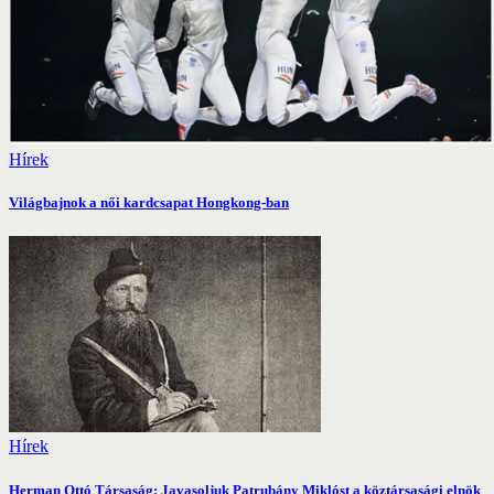
Hírek
Világbajnok a női kardcsapat Hongkong-ban
Hírek
Herman Ottó Társaság: Javasoljuk Patrubány Miklóst a köztársasági elnök