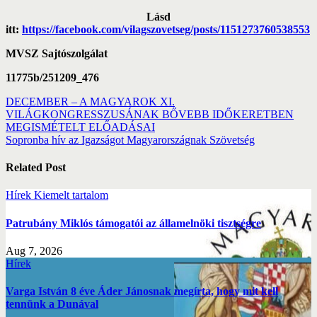
Lásd
itt:
https://facebook.com/vilagszovetseg/posts/1151273760538553
MVSZ Sajtószolgálat
11775b/251209_476
Post
DECEMBER – A MAGYAROK XI.
VILÁGKONGRESSZUSÁNAK BŐVEBB IDŐKERETBEN
navigation
MEGISMÉTELT ELŐADÁSAI
Sopronba hív az Igazságot Magyarországnak Szövetség
Related Post
Hírek
Kiemelt tartalom
Patrubány Miklós támogatói az államelnöki tisztségre
Aug 7, 2026
Hírek
Varga István 8 éve Áder Jánosnak megírta, hogy mit kell
tennünk a Dunával