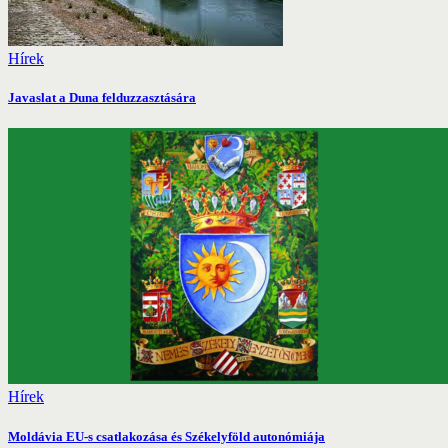
Hírek
Javaslat a Duna felduzzasztására
Hírek
Moldávia EU-s csatlakozása és Székelyföld autonómiája