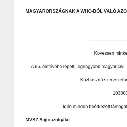
MAGYARORSZÁGNAK A WHO-BÓL VALÓ AZON
————————
Kövessen minke
A 86. életévébe lépett, legnagyobb magyar civi
Közhasznú szervezetün
10300
Idén minden beérkezett támogat
MVSZ Sajtószolgálat