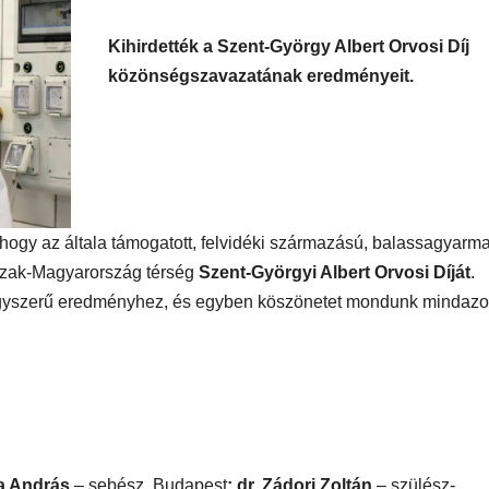
Kihirdették a Szent-György Albert Orvosi Díj
közönségszavazatának eredményeit.
gy az általa támogatott, felvidéki származású, balassagyarma
szak-Magyarország térség
Szent-Györgyi Albert Orvosi Díját
.
 nagyszerű eredményhez, és egyben köszönetet mondunk mindaz
ja András
– sebész, Budapest
; dr. Zádori Zoltán
– szülész-