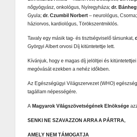
nőgyógyász, onkológus, Nyíregyháza;
dr. Bánheg
Gyula;
dr. Czumbil Norbert
– neurológus, Csorna
háziorvos, kardiológus, Törökszentmiklós.
Tavaly egy másik tag- és tisztségviselő társunkat,
Györgyi Albert orvosi Díj kitüntetettje lett.
Kívánjuk, hogy e magas díj jelöltjei és kitüntete
megóvását ezekben a nehéz időkben.
Az Egészségügyi Világszervezet (WHO) egészségüg
tagállam népességére.
A
Magyarok Világszövetségének Elnöksége
azz
SENKI NE SZAVAZZON ARRA A PÁRTRA,
AMELY NEM TÁMOGATJA