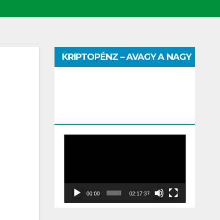
KRIPTOPÉNZ – AVAGY A NAGY
PÉNZHATALMI JÁTSZMA –
DR. SZEGŐ SZILVIA MÁRIA
ELŐADÁSA
Video
Player
00:00
02:17:37