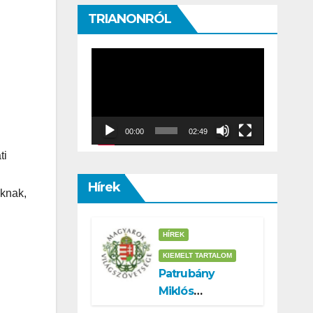
TRIANONRÓL
Video
Player
00:00
02:49
ti
Hírek
oknak,
HÍREK
KIEMELT TARTALOM
Patrubány
Miklós
támogatói az