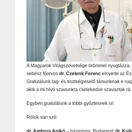
A Magyarok Világszövetsége örömmel nyugtázza, ho
sebész főorvos
dr. Czelenk Ferenc
elnyerte az É
Gratulálunk tag- és tisztségviselő társunknak e
akik a mi hívó szavunkra cselekedve szavaztak rá.
Egyben gratulálunk a többi győztesnek is!
Róluk van szó:
dr. Ambrus Anikó
– háziorvos, Budapest;
dr. Kul