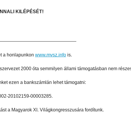
NALI KILÉPÉSÉT!
————————————————–
t a honlapunkon
www.mvsz.info
is.
l szervezet 2000 óta semmilyen állami támogatásban nem részes
ket ezen a bankszámlán lehet támogatni:
002-20102159-00003285.
ást a Magyarok XI. Világkongresszusára fordítunk.