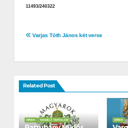
11493/240322
Varjas Tóth János két verse
Related Post
HÍREK
KIEMELT TARTALOM
HÍREK
Patrubány Miklós
Varg