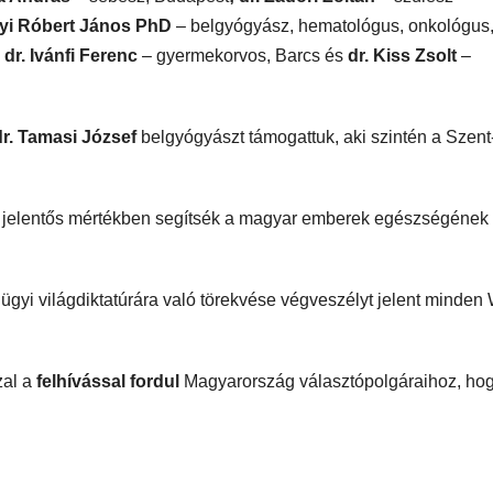
yi Róbert János PhD
– belgyógyász, hematológus, onkológus
;
dr. Ivánfi Ferenc
– gyermekorvos, Barcs és
dr. Kiss Zsolt
–
dr. Tamasi József
belgyógyászt támogattuk, aki szintén a Szent
ttjei jelentős mértékben segítsék a magyar emberek egészségének
yi világdiktatúrára való törekvése végveszélyt jelent minde
al a
felhívással fordul
Magyarország választópolgáraihoz, ho