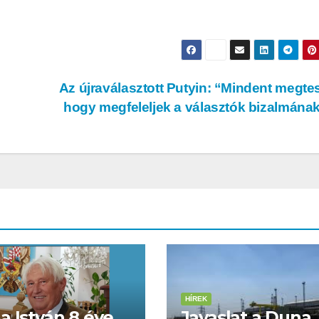
Az újraválasztott Putyin: “Mindent megte
hogy megfeleljek a választók bizalmána
HÍREK
a István 8 éve
Javaslat a Duna