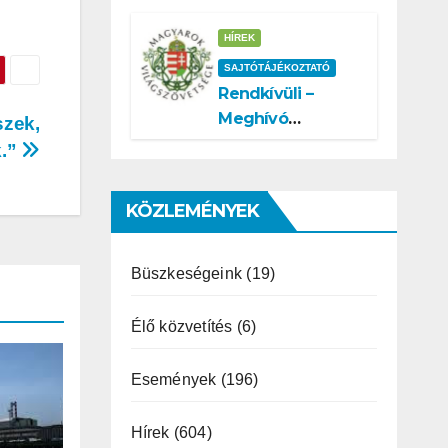
Tisztánlátásért
Patrubány
HÍREK
Miklóst ajánlja
SAJTÓTÁJÉKOZTATÓ
államelnöknek
Rendkívüli –
Meghívó
szek,
rendkívüli
k.”
sajtótájékoztatóra
– Patrubány
KÖZLEMÉNYEK
Miklós ajánlása és
az MVSZ
informatikai
Büszkeségeink
(19)
rendszerét ért
támadás
Élő közvetítés
(6)
Események
(196)
Hírek
(604)