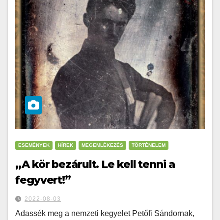
ESEMÉNYEK
HÍREK
MEGEMLÉKEZÉS
TÖRTÉNELEM
„A kör bezárult. Le kell tenni a
fegyvert!”
2022-08-03
Adassék meg a nemzeti kegyelet Petőfi Sándornak,