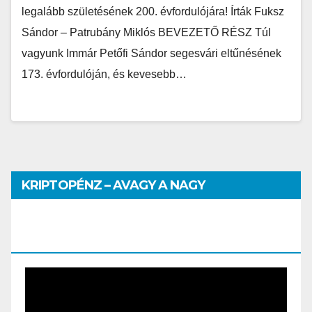
legalább születésének 200. évfordulójára! Írták Fuksz
Sándor – Patrubány Miklós BEVEZETŐ RÉSZ Túl
vagyunk Immár Petőfi Sándor segesvári eltűnésének
173. évfordulóján, és kevesebb…
KRIPTOPÉNZ – AVAGY A NAGY
PÉNZHATALMI JÁTSZMA – DR. SZEGŐ
SZILVIA MÁRIA ELŐADÁSA
Video
Player