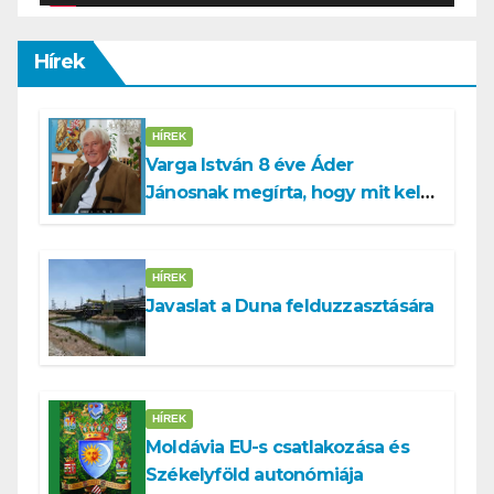
Hírek
HÍREK
Varga István 8 éve Áder
Jánosnak megírta, hogy mit kell
tennünk a Dunával
HÍREK
Javaslat a Duna felduzzasztására
HÍREK
Moldávia EU-s csatlakozása és
Székelyföld autonómiája