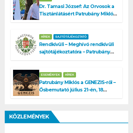
Dr. Tamasi József: Az Orvosok a
Tisztánlátásért Patrubány Miklóst
ajánlja államelnöknek
HÍREK
SAJTÓTÁJÉKOZTATÓ
Rendkívüli – Meghívó rendkívüli
sajtótájékoztatóra – Patrubány
Miklós ajánlása és az MVSZ
informatikai rendszerét ért
támadás
ESEMÉNYEK
HÍREK
Patrubány Miklós a GENEZIS-ről –
Ősbemutató július 21-én, 18
órakor a Turul Házban
KÖZLEMÉNYEK