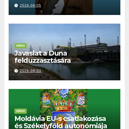
kell tennünk a Dunával
2026-08-05
HÍREK
Javaslat a Duna
felduzzasztására
2026-08-03
HÍREK
Moldávia EU-s csatlakozása
és Székelyföld autonómiája