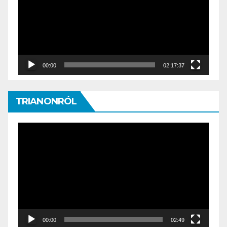
00:00
02:17:37
TRIANONRÓL
Video
Player
00:00
02:49