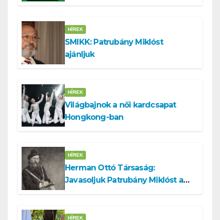
HÍREK
SMIKK: Patrubány Miklóst
ajánljuk
HÍREK
Világbajnok a női kardcsapat
Hongkong-ban
HÍREK
Herman Ottó Társaság:
Javasoljuk Patrubány Miklóst a
köztársasági elnök tisztségére
HÍREK