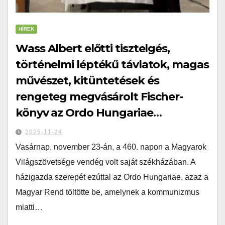
HÍREK
Wass Albert előtti tisztelgés,
történelmi léptékű távlatok, magas
művészet, kitüntetések és
rengeteg megvásárolt Fischer-
könyv az Ordo Hungariae
rendezvényén, a Turul Házban
2025-11-24
Vasárnap, november 23-án, a 460. napon a Magyarok
Világszövetsége vendég volt saját székházában. A
házigazda szerepét ezúttal az Ordo Hungariae, azaz a
Magyar Rend töltötte be, amelynek a kommunizmus
miatti…