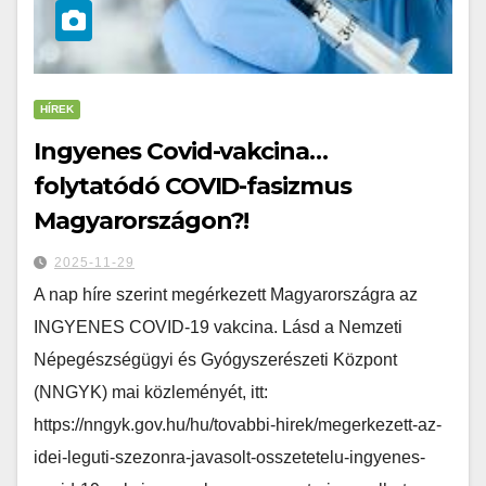
HÍREK
Ingyenes Covid-vakcina…
folytatódó COVID-fasizmus
Magyarországon?!
2025-11-29
A nap híre szerint megérkezett Magyarországra az
INGYENES COVID-19 vakcina. Lásd a Nemzeti
Népegészségügyi és Gyógyszerészeti Központ
(NNGYK) mai közleményét, itt:
https://nngyk.gov.hu/hu/tovabbi-hirek/megerkezett-az-
idei-leguti-szezonra-javasolt-osszetetelu-ingyenes-