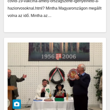
covid-19-vakcina-amely-orszagszerte-igenyelheto-a-
haziorvosoknal.html? Mintha Magyarországon megállt
volna az idő. Mintha az…