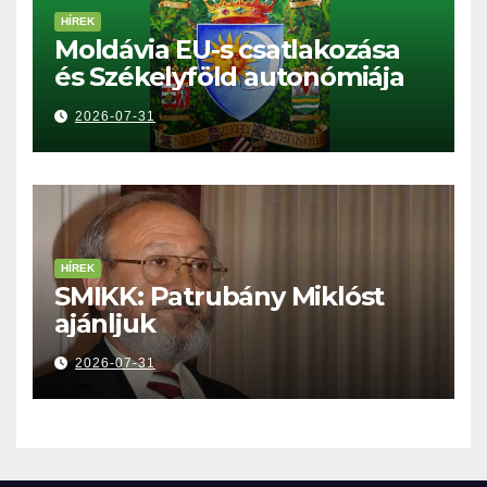
HÍREK
Moldávia EU-s csatlakozása
és Székelyföld autonómiája
2026-07-31
HÍREK
SMIKK: Patrubány Miklóst
ajánljuk
2026-07-31