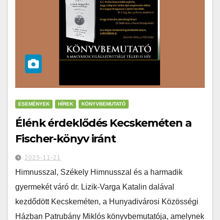
ESEMÉNYEK
HÍREK
KÖNYVBEMUTATÓ
Élénk érdeklődés Kecskeméten a
Fischer-könyv iránt
2025-11-21
Himnusszal, Székely Himnusszal és a harmadik
gyermekét váró dr. Lizik-Varga Katalin dalával
kezdődött Kecskeméten, a Hunyadivárosi Közösségi
Házban Patrubány Miklós könyvbemutatója, amelynek