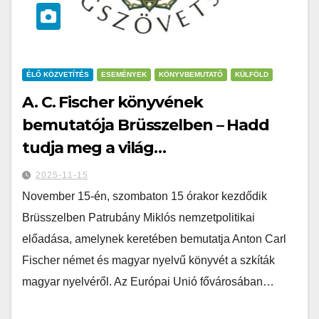
ÉLŐ KÖZVETÍTÉS
ESEMÉNYEK
KÖNYVBEMUTATÓ
KÜLFÖLD
A. C. Fischer könyvének
bemutatója Brüsszelben – Hadd
tudja meg a világ…
2025-11-15
November 15-én, szombaton 15 órakor kezdődik
Brüsszelben Patrubány Miklós nemzetpolitikai
előadása, amelynek keretében bemutatja Anton Carl
Fischer német és magyar nyelvű könyvét a szkíták
magyar nyelvéről. Az Európai Unió fővárosában…