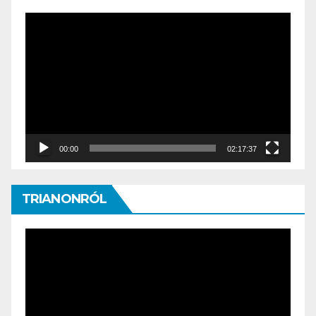
Video
Player
00:00
02:17:37
TRIANONRÓL
Video
Player