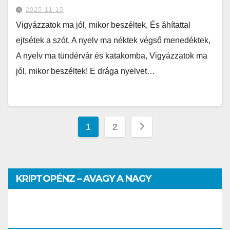
2025-11-15
Vigyázzatok ma jól, mikor beszéltek, És áhítattal
ejtsétek a szót, A nyelv ma néktek végső menedéktek,
A nyelv ma tündérvár és katakomba, Vigyázzatok ma
jól, mikor beszéltek! E drága nyelvet…
1
2
KRIPTOPÉNZ – AVAGY A NAGY
PÉNZHATALMI JÁTSZMA – DR. SZEGŐ
SZILVIA MÁRIA ELŐADÁSA