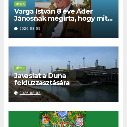
HÍREK
Varga István 8 éve Áder
Jánosnak megírta, hogy mit
kell tennünk a Dunával
2026-08-05
HÍREK
Javaslat a Duna
felduzzasztására
2026-08-03