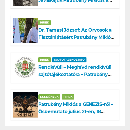
Javasoljuk Patrubány Miklóst a
köztársasági elnök tisztségére
HÍREK
Dr. Tamasi József: Az Orvosok a
Tisztánlátásért Patrubány Miklóst
ajánlja államelnöknek
HÍREK
SAJTÓTÁJÉKOZTATÓ
Rendkívüli – Meghívó rendkívüli
sajtótájékoztatóra – Patrubány
Miklós ajánlása és az MVSZ
informatikai rendszerét ért
támadás
ESEMÉNYEK
HÍREK
Patrubány Miklós a GENEZIS-ről –
Ősbemutató július 21-én, 18
órakor a Turul Házban