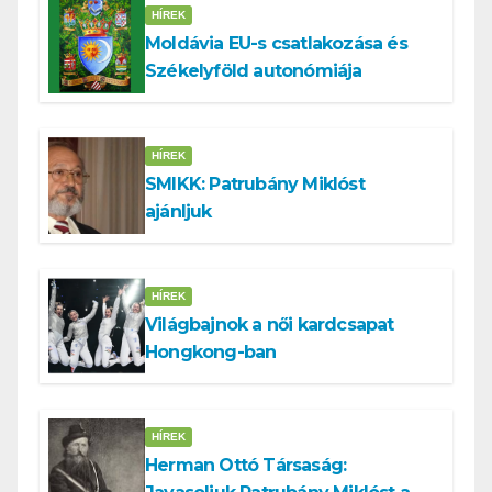
HÍREK
Moldávia EU-s csatlakozása és
Székelyföld autonómiája
HÍREK
SMIKK: Patrubány Miklóst
ajánljuk
HÍREK
Világbajnok a női kardcsapat
Hongkong-ban
HÍREK
Herman Ottó Társaság: