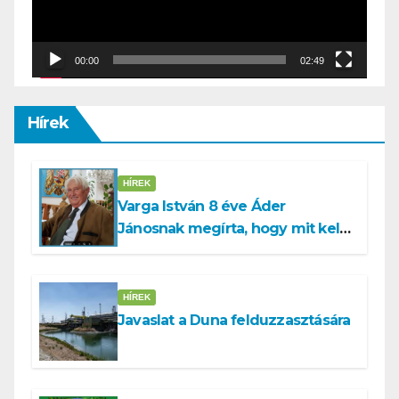
00:00
02:49
Hírek
HÍREK
Varga István 8 éve Áder
Jánosnak megírta, hogy mit kell
tennünk a Dunával
HÍREK
Javaslat a Duna felduzzasztására