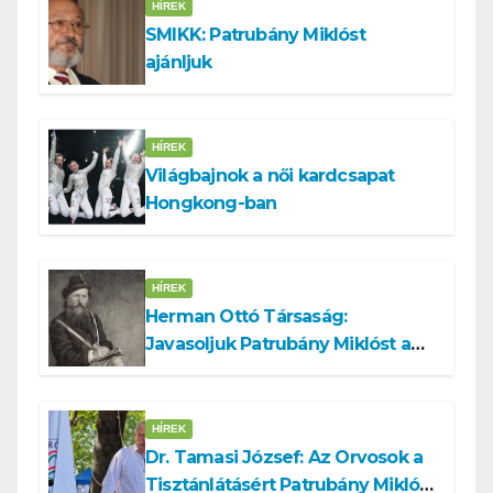
HÍREK
SMIKK: Patrubány Miklóst
ajánljuk
HÍREK
Világbajnok a női kardcsapat
Hongkong-ban
HÍREK
Herman Ottó Társaság:
Javasoljuk Patrubány Miklóst a
köztársasági elnök tisztségére
HÍREK
Dr. Tamasi József: Az Orvosok a
Tisztánlátásért Patrubány Miklóst