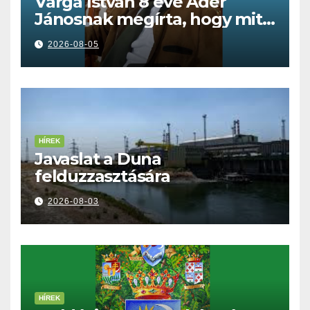
Varga István 8 éve Áder
Jánosnak megírta, hogy mit
kell tennünk a Dunával
2026-08-05
HÍREK
Javaslat a Duna
felduzzasztására
2026-08-03
HÍREK