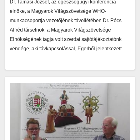
Dr. Tamasi József, az egészségügyi konferencia
elnöke, a Magyarok Világszövetsége WHO-
munkacsoportja vezetőjének távollétében Dr. Pócs
Alfréd társelnök, a Magyarok Világszövetsége
Elnökségének tagja volt szerdai sajtótájékoztatónk
vendége, aki távkapcsolással, Egerből jelentkezett…