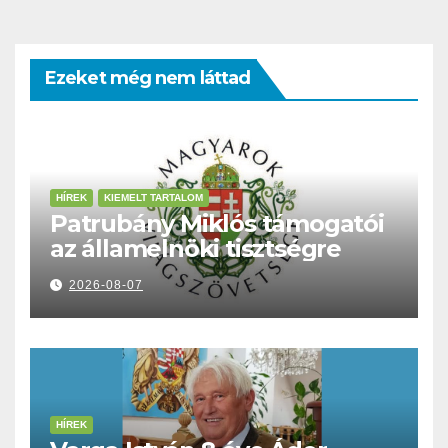
Ezeket még nem láttad
HÍREK
KIEMELT TARTALOM
Patrubány Miklós támogatói
az államelnöki tisztségre
2026-08-07
HÍREK