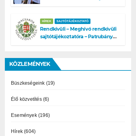
ajánlja államelnöknek
HÍREK
SAJTÓTÁJÉKOZTATÓ
Rendkívüli – Meghívó rendkívüli
sajtótájékoztatóra – Patrubány
Miklós ajánlása és az MVSZ
informatikai rendszerét ért
támadás
KÖZLEMÉNYEK
Büszkeségeink
(19)
Élő közvetítés
(6)
Események
(196)
Hírek
(604)