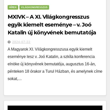
HÍREK
VILÁGKONGRESSZUS
MXIVK – A XI. Világkongresszus
egyik kiemelt eseménye – v. Joó
Katalin új könyvének bemutatója
2024-07-22
A Magyarok XI. Világkongresszusa egyik kiemelt
eseménye lesz v. Joó Katalin, a szkíta konferencia
elnöke új könyvének bemutatója, augusztus 16-án,
pénteken 18 órakor a Turul Házban, és amelynek címe
sokat,…