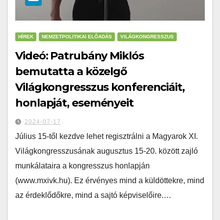
HÍREK
NEMZETPOLITIKAI ELŐADÁS
VILÁGKONGRESSZUS
Videó: Patrubány Miklós
bemutatta a közelgő
Világkongresszus konferenciáit,
honlapját, eseményeit
2024-07-17
Július 15-től kezdve lehet regisztrálni a Magyarok XI.
Világkongresszusának augusztus 15-20. között zajló
munkálataira a kongresszus honlapján
(www.mxivk.hu). Ez érvényes mind a küldöttekre, mind
az érdeklődőkre, mind a sajtó képviselőire.…