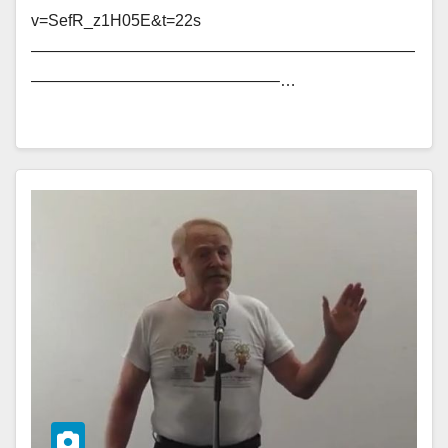
v=SefR_z1H05E&t=22s
————————————————————————
———————————————–…