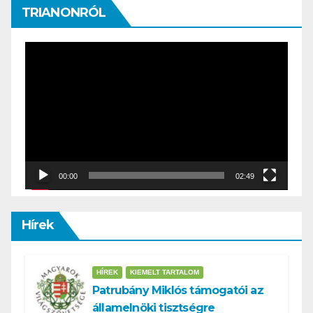
TRIANONRÓL
Video
Player
00:00
02:49
Hírek
HÍREK
KIEMELT TARTALOM
Patrubány Miklós támogatói az
államelnöki tisztségre