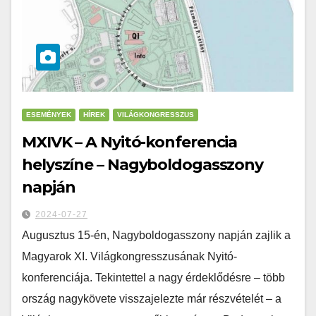
ESEMÉNYEK
HÍREK
VILÁGKONGRESSZUS
MXIVK – A Nyitó-konferencia
helyszíne – Nagyboldogasszony
napján
2024-07-27
Augusztus 15-én, Nagyboldogasszony napján zajlik a
Magyarok XI. Világkongresszusának Nyitó-
konferenciája. Tekintettel a nagy érdeklődésre – több
ország nagykövete visszajelezte már részvételét – a