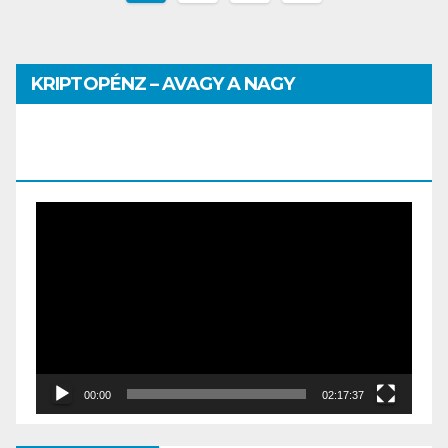
KRIPTOPÉNZ – AVAGY A NAGY
PÉNZHATALMI JÁTSZMA – DR. SZEGŐ
SZILVIA MÁRIA ELŐADÁSA
Video
Player
00:00
02:17:37