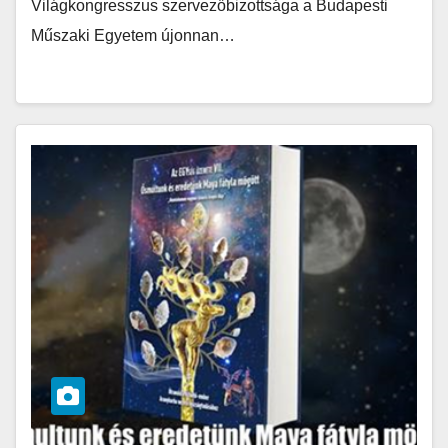
Világkongresszus szervezőbizottsága a Budapesti
Műszaki Egyetem újonnan…