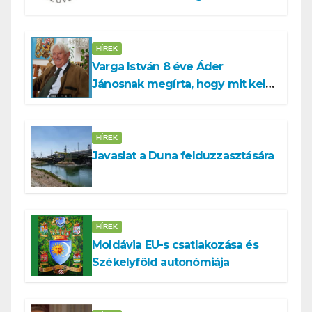
HÍREK
Varga István 8 éve Áder
Jánosnak megírta, hogy mit kell
tennünk a Dunával
HÍREK
Javaslat a Duna felduzzasztására
HÍREK
Moldávia EU-s csatlakozása és
Székelyföld autonómiája