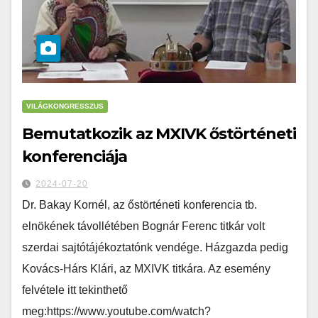
VILÁGKONGRESSZUS
Bemutatkozik az MXIVK őstörténeti
konferenciája
2024-07-20
Dr. Bakay Kornél, az őstörténeti konferencia tb.
elnökének távollétében Bognár Ferenc titkár volt
szerdai sajtótájékoztatónk vendége. Házgazda pedig
Kovács-Hárs Klári, az MXIVK titkára. Az esemény
felvétele itt tekinthető
meg:https://www.youtube.com/watch?