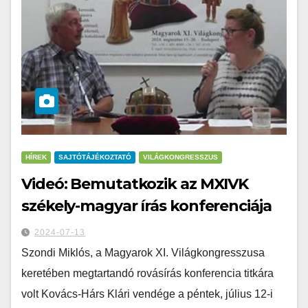
HÍREK
SAJTÓTÁJÉKOZTATÓ
VILÁGKONGRESSZUS
Videó: Bemutatkozik az MXIVK
székely-magyar írás konferenciája
2024-07-13
Szondi Miklós, a Magyarok XI. Világkongresszusa
keretében megtartandó rovásírás konferencia titkára
volt Kovács-Hárs Klári vendége a péntek, július 12-i