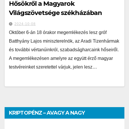
Hősökről a Magyarok
Világszövetsége székházában
2024-10-08
Október 6-án 18 órakor megemlékezés lesz gróf
Batthyány Lajos miniszterelnök, az Aradi Tizenhármak
és további vértanúinkról, szabadságharcaink hőseiről.
A megemlékezésen amelyre az együtt érző magyar
testvéreinket szeretettel várjuk, jelen lesz…
KRIPTOPÉNZ – AVAGY A NAGY
PÉNZHATALMI JÁTSZMA – DR. SZEGŐ