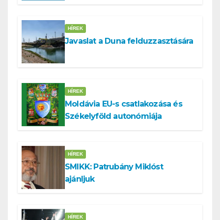
tennünk a Dunával
HÍREK
Javaslat a Duna felduzzasztására
HÍREK
Moldávia EU-s csatlakozása és
Székelyföld autonómiája
HÍREK
SMIKK: Patrubány Miklóst
ajánljuk
HÍREK