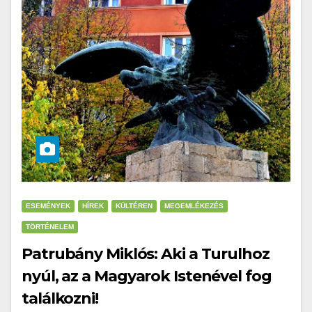
ESEMÉNYEK
HÍREK
KÜLTÉREN
MEGEMLÉKEZÉS
TÖRTÉNELEM
Patrubány Miklós: Aki a Turulhoz
nyúl, az a Magyarok Istenével fog
találkozni!