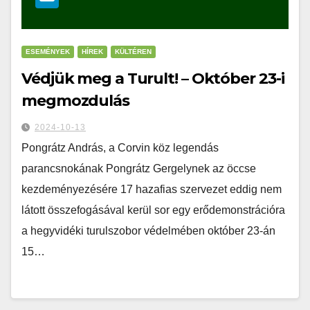
ESEMÉNYEK
HÍREK
KÜLTÉREN
Védjük meg a Turult! – Október 23-i
megmozdulás
2024-10-13
Pongrátz András, a Corvin köz legendás
parancsnokának Pongrátz Gergelynek az öccse
kezdeményezésére 17 hazafias szervezet eddig nem
látott összefogásával kerül sor egy erődemonstrációra
a hegyvidéki turulszobor védelmében október 23-án
15…