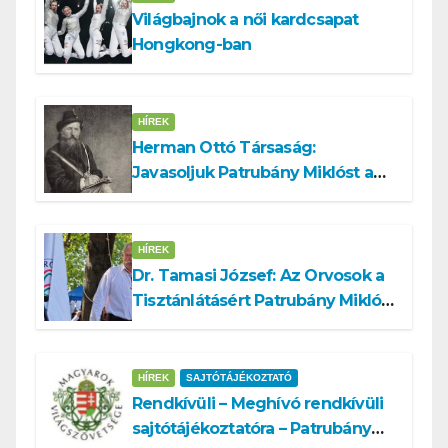
Világbajnok a női kardcsapat
Hongkong-ban
HÍREK
Herman Ottó Társaság:
Javasoljuk Patrubány Miklóst a
köztársasági elnök tisztségére
HÍREK
Dr. Tamasi József: Az Orvosok a
Tisztánlátásért Patrubány Miklóst
ajánlja államelnöknek
HÍREK
SAJTÓTÁJÉKOZTATÓ
Rendkívüli – Meghívó rendkívüli
sajtótájékoztatóra – Patrubány