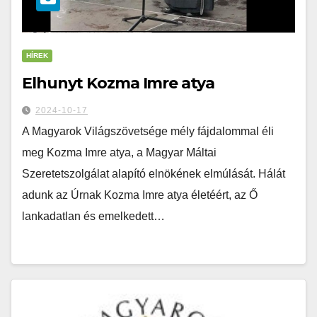
HÍREK
Elhunyt Kozma Imre atya
2024-10-17
A Magyarok Világszövetsége mély fájdalommal éli
meg Kozma Imre atya, a Magyar Máltai
Szeretetszolgálat alapító elnökének elmúlását. Hálát
adunk az Úrnak Kozma Imre atya életéért, az Ő
lankadatlan és emelkedett…