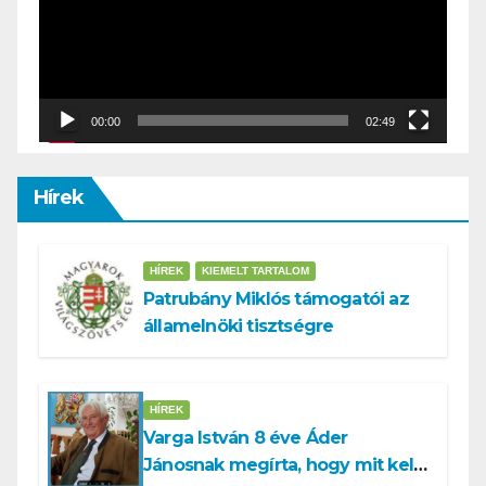
00:00
02:49
Hírek
HÍREK
KIEMELT TARTALOM
Patrubány Miklós támogatói az
államelnöki tisztségre
HÍREK
Varga István 8 éve Áder
Jánosnak megírta, hogy mit kell