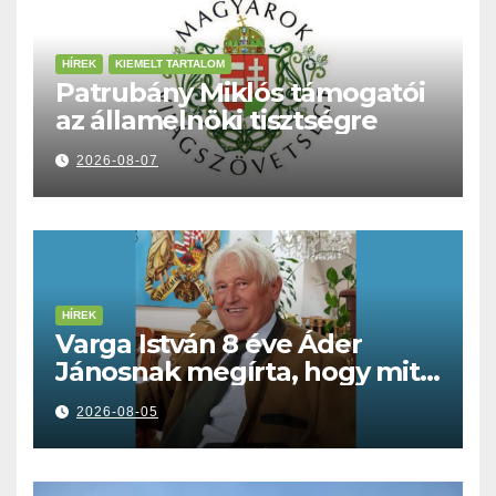
HÍREK
KIEMELT TARTALOM
Patrubány Miklós támogatói
az államelnöki tisztségre
2026-08-07
HÍREK
Varga István 8 éve Áder
Jánosnak megírta, hogy mit
kell tennünk a Dunával
2026-08-05