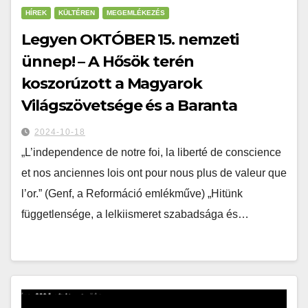
HÍREK
KÜLTÉREN
MEGEMLÉKEZÉS
Legyen OKTÓBER 15. nemzeti
ünnep! – A Hősök terén
koszorúzott a Magyarok
Világszövetsége és a Baranta
2024-10-18
„L’independence de notre foi, la liberté de conscience
et nos anciennes lois ont pour nous plus de valeur que
l’or.” (Genf, a Reformáció emlékműve) „Hitünk
függetlensége, a lelkiismeret szabadsága és…