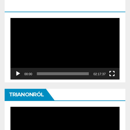
SZILVIA MÁRIA ELŐADÁSA
Video
Player
00:00
02:17:37
TRIANONRÓL
Video
Player