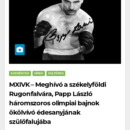
ESEMÉNYEK
HÍREK
KÜLTÉREN
MXIVK – Meghívó a székelyföldi
Rugonfalvára, Papp László
háromszoros olimpiai bajnok
ökölvívó édesanyjának
szülőfalujába