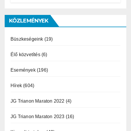
Miklós ajánlása és az MVSZ
informatikai rendszerét ért
támadás
KÖZLEMÉNYEK
Büszkeségeink
(19)
Élő közvetítés
(6)
Események
(196)
Hírek
(604)
JG Trianon Maraton 2022
(4)
JG Trianon Maraton 2023
(16)