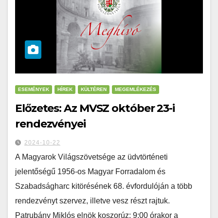
ESEMÉNYEK
HÍREK
KÜLTÉREN
MEGEMLÉKEZÉS
Előzetes: Az MVSZ október 23-i
rendezvényei
2024-10-22
A Magyarok Világszövetsége az üdvtörténeti
jelentőségű 1956-os Magyar Forradalom és
Szabadságharc kitörésének 68. évfordulóján a több
rendezvényt szervez, illetve vesz részt rajtuk.
Patrubány Miklós elnök koszorúz: 9:00 órakor a