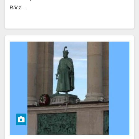
Rácz…