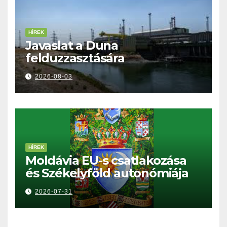
HÍREK
Javaslat a Duna
felduzzasztására
2026-08-03
HÍREK
Moldávia EU-s csatlakozása
és Székelyföld autonómiája
2026-07-31