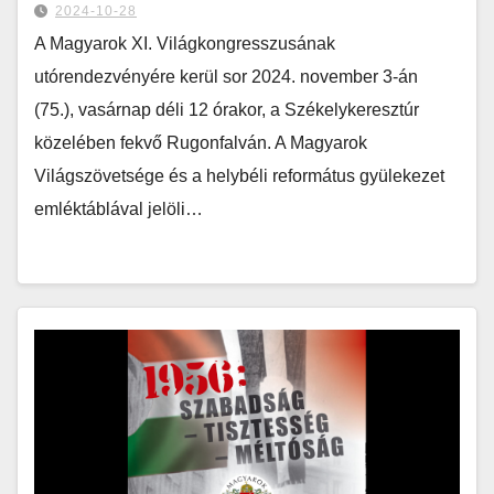
2024-10-28
A Magyarok XI. Világkongresszusának
utórendezvényére kerül sor 2024. november 3-án
(75.), vasárnap déli 12 órakor, a Székelykeresztúr
közelében fekvő Rugonfalván. A Magyarok
Világszövetsége és a helybéli református gyülekezet
emléktáblával jelöli…