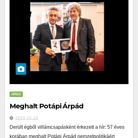
HÍREK
Meghalt Potápi Árpád
2024-10-18
Derült égből villámcsapásként érkezett a hír: 57 éves
korában meghalt Potápi Árpád nemzetpolitikáért