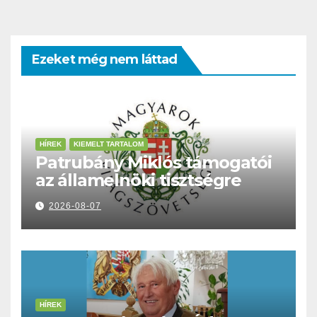
Ezeket még nem láttad
HÍREK
KIEMELT TARTALOM
Patrubány Miklós támogatói
az államelnöki tisztségre
2026-08-07
HÍREK