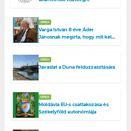
HÍREK
Varga István 8 éve Áder
Jánosnak megírta, hogy mit kell
tennünk a Dunával
HÍREK
Javaslat a Duna felduzzasztására
HÍREK
Moldávia EU-s csatlakozása és
Székelyföld autonómiája