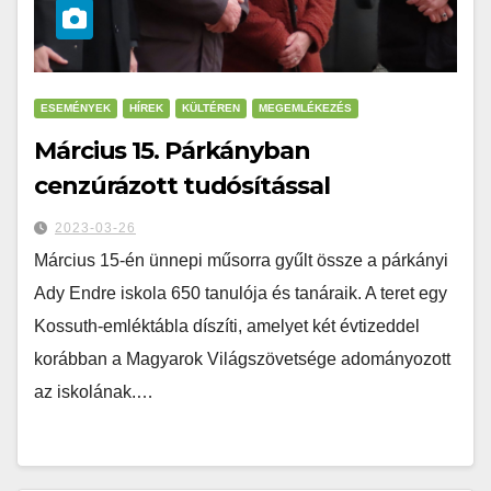
ESEMÉNYEK
HÍREK
KÜLTÉREN
MEGEMLÉKEZÉS
Március 15. Párkányban
cenzúrázott tudósítással
2023-03-26
Március 15-én ünnepi műsorra gyűlt össze a párkányi
Ady Endre iskola 650 tanulója és tanáraik. A teret egy
Kossuth-emléktábla díszíti, amelyet két évtizeddel
korábban a Magyarok Világszövetsége adományozott
az iskolának.…