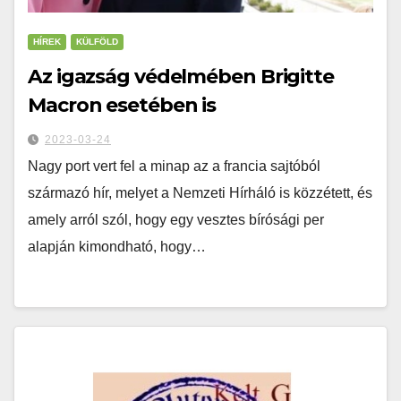
HÍREK
KÜLFÖLD
Az igazság védelmében Brigitte
Macron esetében is
2023-03-24
Nagy port vert fel a minap az a francia sajtóból
származó hír, melyet a Nemzeti Hírháló is közzétett, és
amely arról szól, hogy egy vesztes bírósági per
alapján kimondható, hogy…