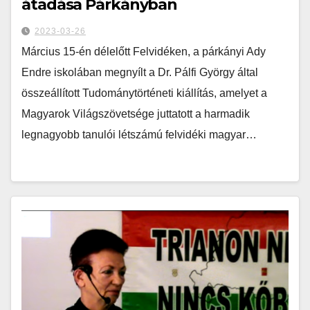
átadása Párkányban
2023-03-26
Március 15-én délelőtt Felvidéken, a párkányi Ady
Endre iskolában megnyílt a Dr. Pálfi György által
összeállított Tudománytörténeti kiállítás, amelyet a
Magyarok Világszövetsége juttatott a harmadik
legnagyobb tanulói létszámú felvidéki magyar…