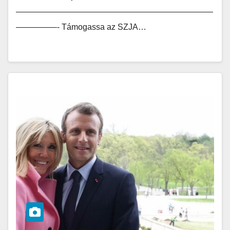
————————————————————————
—————- Támogassa az SZJA…