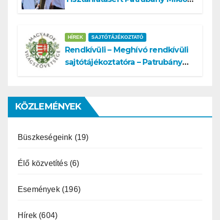
ajánlja államelnöknek
HÍREK
SAJTÓTÁJÉKOZTATÓ
Rendkívüli – Meghívó rendkívüli
sajtótájékoztatóra – Patrubány
Miklós ajánlása és az MVSZ
informatikai rendszerét ért
támadás
KÖZLEMÉNYEK
Büszkeségeink
(19)
Élő közvetítés
(6)
Események
(196)
Hírek
(604)