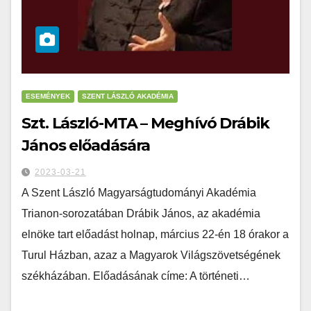
ESEMÉNYEK
SZENT LÁSZLÓ AKADÉMIA
Szt. László-MTA – Meghívó Drábik
János előadására
2023-03-21
A Szent László Magyarságtudományi Akadémia
Trianon-sorozatában Drábik János, az akadémia
elnöke tart előadást holnap, március 22-én 18 órakor a
Turul Házban, azaz a Magyarok Világszövetségének
székházában. Előadásának címe: A történeti…