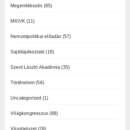
Megemlékezés
(85)
MXIVK
(11)
Nemzetpolitikai előadás
(57)
Sajtótájékoztató
(18)
Szent László Akadémia
(35)
Történelem
(56)
Uncategorized
(1)
Világkongresszus
(88)
Vírushelyzet
(28)