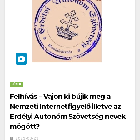
HÍREK
Felhívás – Vajon ki bújik meg a
Nemzeti Internetfigyelő illetve az
Erdélyi Autonóm Szövetség nevek
mögött?
2023-03-23