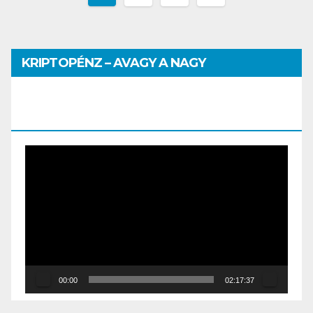
KRIPTOPÉNZ – AVAGY A NAGY
PÉNZHATALMI JÁTSZMA – DR. SZEGŐ
SZILVIA MÁRIA ELŐADÁSA
Video
Player
00:00
02:17:37