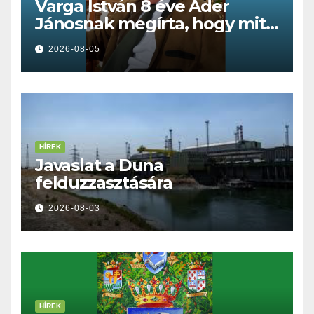
Varga István 8 éve Áder
Jánosnak megírta, hogy mit
kell tennünk a Dunával
2026-08-05
HÍREK
Javaslat a Duna
felduzzasztására
2026-08-03
HÍREK