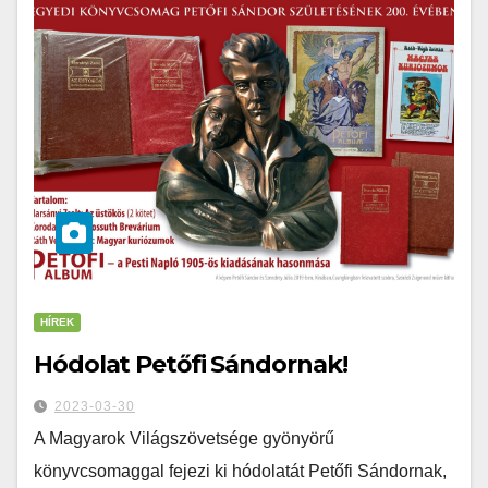
HÍREK
Hódolat Petőfi Sándornak!
2023-03-30
A Magyarok Világszövetsége gyönyörű
könyvcsomaggal fejezi ki hódolatát Petőfi Sándornak,