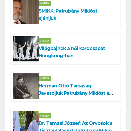
HÍREK
SMIKK: Patrubány Miklóst
ajánljuk
HÍREK
Világbajnok a női kardcsapat
Hongkong-ban
HÍREK
Herman Ottó Társaság:
Javasoljuk Patrubány Miklóst a
köztársasági elnök tisztségére
HÍREK
Dr. Tamasi József: Az Orvosok a
Tisztánlátásért Patrubány Miklóst