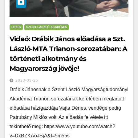
HÍREK
SZENT LÁSZLÓ AKADÉMIA
Videó: Drábik János előadása a Szt.
László-MTA Trianon-sorozatában: A
történeti alkotmány és
Magyarország jövője!
2023-03-25
Drábik Jánosnak a Szent László Magyarságtudományi
Akadémia Trianon-sorozatának keretében megtartott
előadása házigazdája Vajta Dénes, vendége pedig
Patrubány Miklós volt. Az előadás felvétele itt
tekinthető meg: https://www.youtube.com/watch?
v=DxBZKAoJSjA&t=5m55s