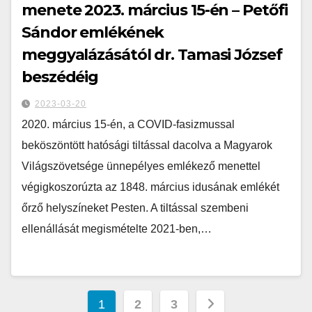
menete 2023. március 15-én – Petőfi
Sándor emlékének
meggyalázásától dr. Tamasi József
beszédéig
2023-03-20
2020. március 15-én, a COVID-fasizmussal
beköszöntött hatósági tiltással dacolva a Magyarok
Világszövetsége ünnepélyes emlékező menettel
végigkoszorúzta az 1848. március idusának emlékét
őrző helyszíneket Pesten. A tiltással szembeni
ellenállását megismételte 2021-ben,…
1
2
3