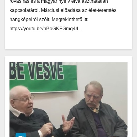
rovásírás és a magyar nyelv elválaszthatatlan
kapcsolatáról. Márciusi előadása az élet-teremtés
hangképeiről szólt. Megtekinthető itt:
https://youtu.be/nBoGKFGmq44…