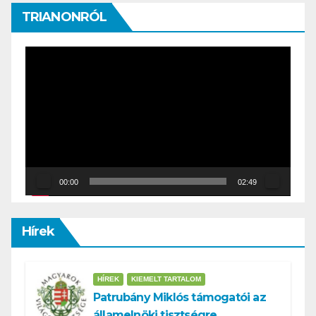
TRIANONRÓL
Video
Player
00:00
02:49
Hírek
HÍREK
KIEMELT TARTALOM
Patrubány Miklós támogatói az
államelnöki tisztségre