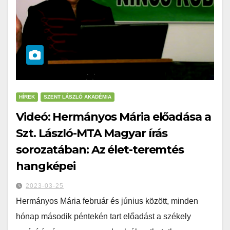
HÍREK
SZENT LÁSZLÓ AKADÉMIA
Videó: Hermányos Mária előadása a
Szt. László-MTA Magyar írás
sorozatában: Az élet-teremtés
hangképei
2023-03-25
Hermányos Mária február és június között, minden
hónap második péntekén tart előadást a székely