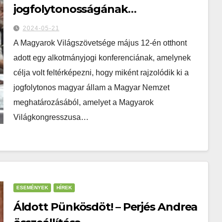
jogfolytonosságának
helyreállításáról
2024-05-21
A Magyarok Világszövetsége május 12-én otthont
adott egy alkotmányjogi konferenciának, amelynek
célja volt feltérképezni, hogy miként rajzolódik ki a
jogfolytonos magyar állam a Magyar Nemzet
meghatározásából, amelyet a Magyarok
Világkongresszusa…
ESEMÉNYEK
HÍREK
Áldott Pünkösdöt! – Perjés Andrea