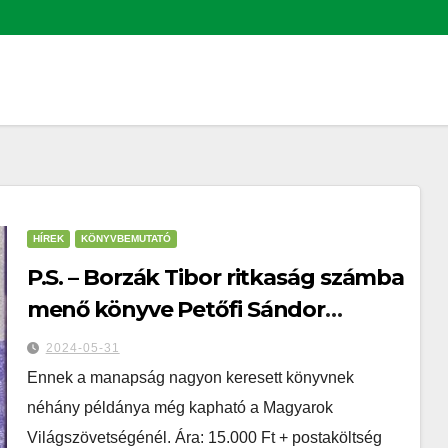
HÍREK
KÖNYVBEMUTATÓ
P.S. – Borzák Tibor ritkaság számba
menő könyve Petőfi Sándor
sorsáról
2024-05-31
Ennek a manapság nagyon keresett könyvnek
néhány példánya még kapható a Magyarok
Világszövetségénél. Ára: 15.000 Ft + postaköltség