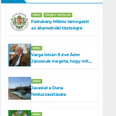
HÍREK
KIEMELT TARTALOM
Patrubány Miklós támogatói
az államelnöki tisztségre
HÍREK
Varga István 8 éve Áder
Jánosnak megírta, hogy mit
kell tennünk a Dunával
HÍREK
Javaslat a Duna
felduzzasztására
HÍREK