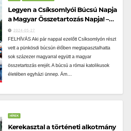
Legyen a Csíksomlyói Búcsú Napja
a Magyar Összetartozás Napja! –
Patrubány Miklós és Gábor Ferenc
2024-05-27
felhívása, amelyhez csatlakozni
FELHÍVÁS Aki pár nappal ezelőtt Csíksomlyón részt
lehet
vett a pünkösdi búcsún élőben megtapasztalhatta
sok százezer magyarral együtt a magyar
összetartozás erejét. A búcsú a római katolikusok
életében egyházi ünnep. Ám…
HÍREK
Kerekasztal a történeti alkotmány