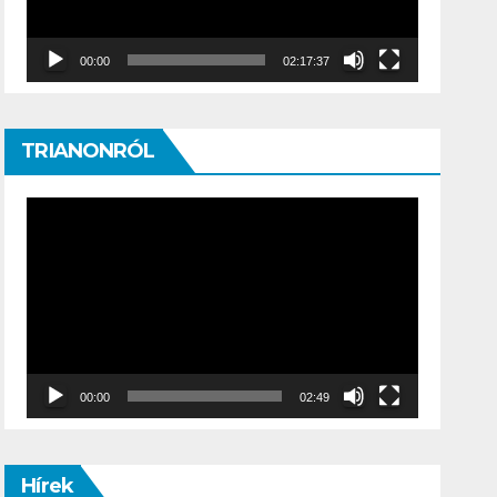
00:00
02:17:37
TRIANONRÓL
Video
Player
00:00
02:49
Hírek