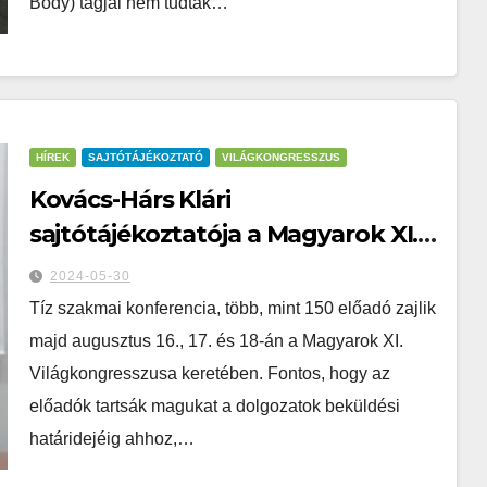
Body) tagjai nem tudtak…
HÍREK
SAJTÓTÁJÉKOZTATÓ
VILÁGKONGRESSZUS
Kovács-Hárs Klári
sajtótájékoztatója a Magyarok XI.
Világkongresszusának
2024-05-30
konferenciáiról
Tíz szakmai konferencia, több, mint 150 előadó zajlik
majd augusztus 16., 17. és 18-án a Magyarok XI.
Világkongresszusa keretében. Fontos, hogy az
előadók tartsák magukat a dolgozatok beküldési
határidejéig ahhoz,…