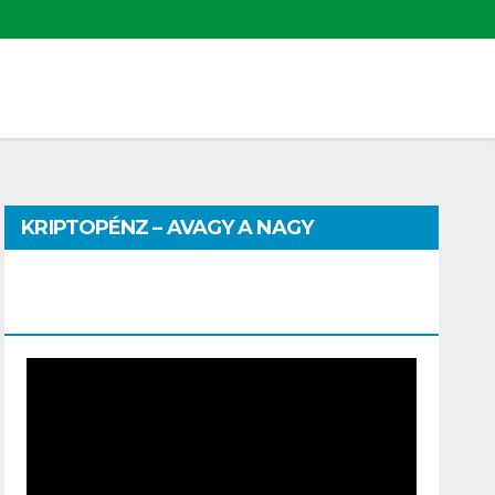
KRIPTOPÉNZ – AVAGY A NAGY
PÉNZHATALMI JÁTSZMA – DR. SZEGŐ
SZILVIA MÁRIA ELŐADÁSA
Video
Player