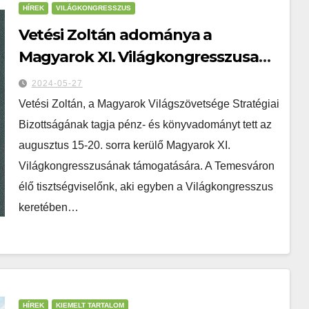
HÍREK
VILÁGKONGRESSZUS
Vetési Zoltán adománya a
Magyarok XI. Világkongresszusa
megrendezésére
2024-05-27
Vetési Zoltán, a Magyarok Világszövetsége Stratégiai
Bizottságának tagja pénz- és könyvadományt tett az
augusztus 15-20. sorra kerülő Magyarok XI.
Világkongresszusának támogatására. A Temesváron
élő tisztségviselőnk, aki egyben a Világkongresszus
keretében…
HÍREK
KIEMELT TARTALOM