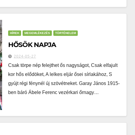
HÍREK
MEGEMLÉKEZÉS
TÖRTÉNELEM
HŐSÖK NAPJA
2024-05-27
Csak törpe nép felejthet ős nagyságot, Csak elfajult
kor hős elődöket, A lelkes eljár ősei sírlakához, S
gyújt régi fénynél új szövétneket. Garay János 1915-
ben báró Ábele Ferenc vezérkari őrnagy…