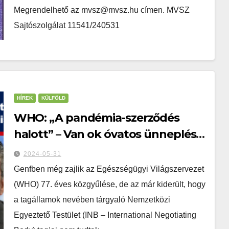
Megrendelhető az mvsz@mvsz.hu címen. MVSZ
Sajtószolgálat 11541/240531
HÍREK
KÜLFÖLD
WHO: „A pandémia-szerződés
halott” – Van ok óvatos ünneplésre
– Figyelmeztetés a „nemzeti”
2024-05-31
kormányunknak: a magyar
Genfben még zajlik az Egészségügyi Világszervezet
nemzet jelképe nem a strucc,
(WHO) 77. éves közgyűlése, de az már kiderült, hogy
hanem a TURUL!
a tagállamok nevében tárgyaló Nemzetközi
Egyeztető Testület (INB – International Negotiating