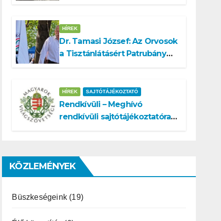
a köztársasági elnök
tisztségére
HÍREK
Dr. Tamasi József: Az Orvosok
a Tisztánlátásért Patrubány
Miklóst ajánlja államelnöknek
HÍREK
SAJTÓTÁJÉKOZTATÓ
Rendkívüli – Meghívó
rendkívüli sajtótájékoztatóra –
Patrubány Miklós ajánlása és
az MVSZ informatikai
rendszerét ért támadás
KÖZLEMÉNYEK
Büszkeségeink
(19)