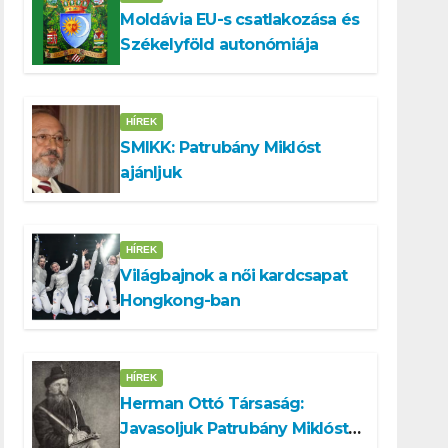
Moldávia EU-s csatlakozása és
Székelyföld autonómiája
HÍREK
SMIKK: Patrubány Miklóst
ajánljuk
HÍREK
Világbajnok a női kardcsapat
Hongkong-ban
HÍREK
Herman Ottó Társaság:
Javasoljuk Patrubány Miklóst