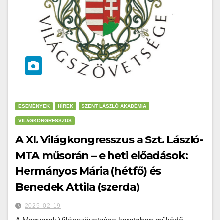
ESEMÉNYEK
HÍREK
SZENT LÁSZLÓ AKADÉMIA
VILÁGKONGRESSZUS
A XI. Világkongresszus a Szt. László-
MTA műsorán – e heti előadások:
Hermányos Mária (hétfő) és
Benedek Attila (szerda)
2025-02-19