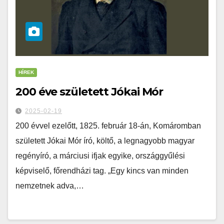
HÍREK
200 éve született Jókai Mór
2025-02-19
200 évvel ezelőtt, 1825. február 18-án, Komáromban
született Jókai Mór író, költő, a legnagyobb magyar
regényíró, a márciusi ifjak egyike, országgyűlési
képviselő, főrendházi tag. „Egy kincs van minden
nemzetnek adva,…