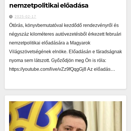
nemzetpolitikai előadása
2025-02-17
Ötórás, könyvbemutatóval kezdődő rendezvényről és
négyszáz kilométeres autóvezetésből érkezett februári
nemzetpolitikai előadására a Magyarok
Világszövetségének elnöke. Előadásán e fáradságnak
nyoma sem látszott. Győződjön meg Ön is róla:
https://youtube.com/live/vZz9fQqgGj8 Az előadás…