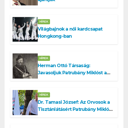
HÍREK
Világbajnok a női kardcsapat
Hongkong-ban
HÍREK
Herman Ottó Társaság:
Javasoljuk Patrubány Miklóst a
köztársasági elnök tisztségére
HÍREK
Dr. Tamasi József: Az Orvosok a
Tisztánlátásért Patrubány Miklóst
ajánlja államelnöknek