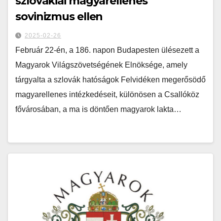
szlovákiai magyarellenes
sovinizmus ellen
2025-02-26
Február 22-én, a 186. napon Budapesten ülésezett a
Magyarok Világszövetségének Elnöksége, amely
tárgyalta a szlovák hatóságok Felvidéken megerősödő
magyarellenes intézkedéseit, különösen a Csallóköz
fővárosában, a ma is döntően magyarok lakta…