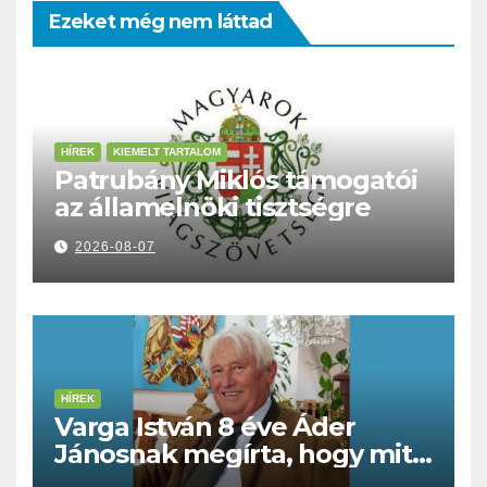
Ezeket még nem láttad
HÍREK
KIEMELT TARTALOM
Patrubány Miklós támogatói
az államelnöki tisztségre
2026-08-07
HÍREK
Varga István 8 éve Áder
Jánosnak megírta, hogy mit
kell tennünk a Dunával