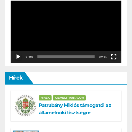
Video
Player
00:00
02:49
Hírek
HÍREK
KIEMELT TARTALOM
Patrubány Miklós támogatói az
államelnöki tisztségre