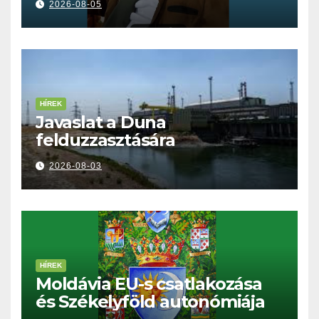
2026-08-05
HÍREK
Javaslat a Duna
felduzzasztására
2026-08-03
HÍREK
Moldávia EU-s csatlakozása
és Székelyföld autonómiája