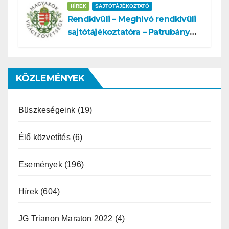
HÍREK
SAJTÓTÁJÉKOZTATÓ
Rendkívüli – Meghívó rendkívüli
sajtótájékoztatóra – Patrubány
Miklós ajánlása és az MVSZ
informatikai rendszerét ért
támadás
KÖZLEMÉNYEK
Büszkeségeink
(19)
Élő közvetítés
(6)
Események
(196)
Hírek
(604)
JG Trianon Maraton 2022
(4)