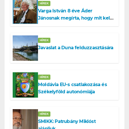
HÍREK
Varga István 8 éve Áder
Jánosnak megírta, hogy mit kell
tennünk a Dunával
HÍREK
Javaslat a Duna felduzzasztására
HÍREK
Moldávia EU-s csatlakozása és
Székelyföld autonómiája
HÍREK
SMIKK: Patrubány Miklóst
ajánljuk