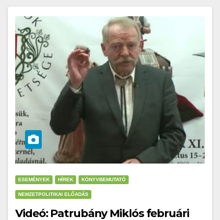
ESEMÉNYEK
HÍREK
KÖNYVBEMUTATÓ
NEMZETPOLITIKAI ELŐADÁS
Videó: Patrubány Miklós februári