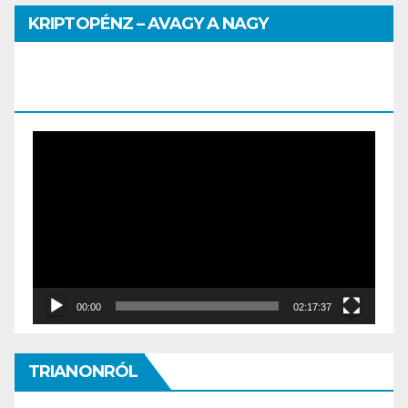
KRIPTOPÉNZ – AVAGY A NAGY
PÉNZHATALMI JÁTSZMA – DR. SZEGŐ
SZILVIA MÁRIA ELŐADÁSA
Video
Player
00:00
02:17:37
TRIANONRÓL