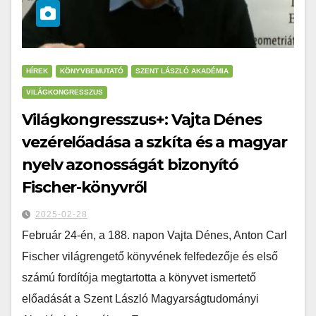
HÍREK
KÖNYVBEMUTATÓ
SZENT LÁSZLÓ AKADÉMIA
VILÁGKONGRESSZUS
Világkongresszus+: Vajta Dénes
vezérelőadása a szkíta és a magyar
nyelv azonosságát bizonyító
Fischer-könyvről
2025-02-28
Február 24-én, a 188. napon Vajta Dénes, Anton Carl
Fischer világrengető könyvének felfedezője és első
számú fordítója megtartotta a könyvet ismertető
előadását a Szent László Magyarságtudományi