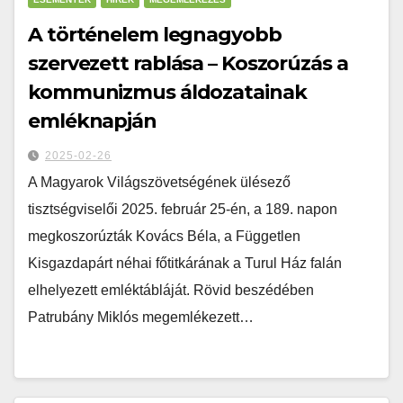
A történelem legnagyobb
szervezett rablása – Koszorúzás a
kommunizmus áldozatainak
emléknapján
2025-02-26
A Magyarok Világszövetségének ülésező
tisztségviselői 2025. február 25-én, a 189. napon
megkoszorúzták Kovács Béla, a Független
Kisgazdapárt néhai főtitkárának a Turul Ház falán
elhelyezett emléktábláját. Rövid beszédében
Patrubány Miklós megemlékezett…