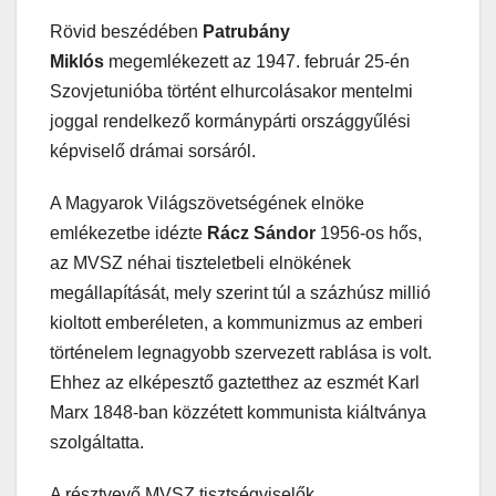
Rövid beszédében
Patrubány
Miklós
megemlékezett az 1947. február 25-én
Szovjetunióba történt elhurcolásakor mentelmi
joggal rendelkező kormánypárti országgyűlési
képviselő drámai sorsáról.
A Magyarok Világszövetségének elnöke
emlékezetbe idézte
Rácz Sándor
1956-os hős,
az MVSZ néhai tiszteletbeli elnökének
megállapítását, mely szerint túl a százhúsz millió
kioltott emberéleten, a kommunizmus az emberi
történelem legnagyobb szervezett rablása is volt.
Ehhez az elképesztő gaztetthez az eszmét Karl
Marx 1848-ban közzétett kommunista kiáltványa
szolgáltatta.
A résztvevő MVSZ tisztségviselők