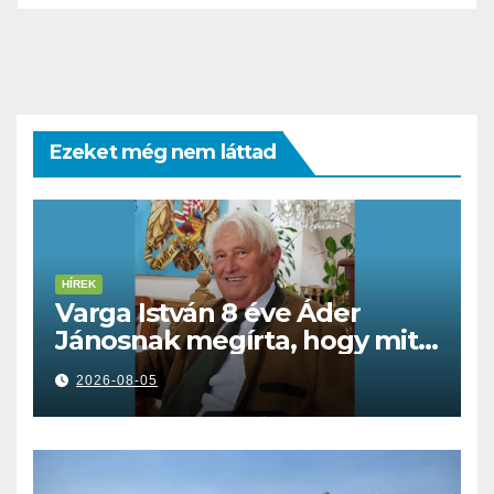
Ezeket még nem láttad
HÍREK
Varga István 8 éve Áder
Jánosnak megírta, hogy mit
kell tennünk a Dunával
2026-08-05