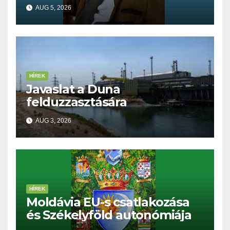
kell tennünk a Dunával
AUG 5, 2026
HÍREK
Javaslat a Duna
felduzzasztására
AUG 3, 2026
HÍREK
Moldávia EU-s csatlakozása
és Székelyföld autonómiája