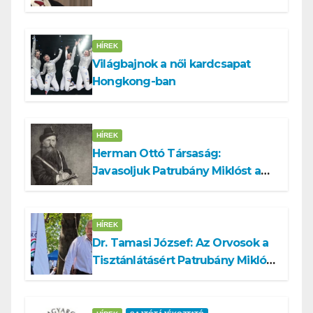
HÍREK
Világbajnok a női kardcsapat
Hongkong-ban
HÍREK
Herman Ottó Társaság:
Javasoljuk Patrubány Miklóst a
köztársasági elnök tisztségére
HÍREK
Dr. Tamasi József: Az Orvosok a
Tisztánlátásért Patrubány Miklóst
ajánlja államelnöknek