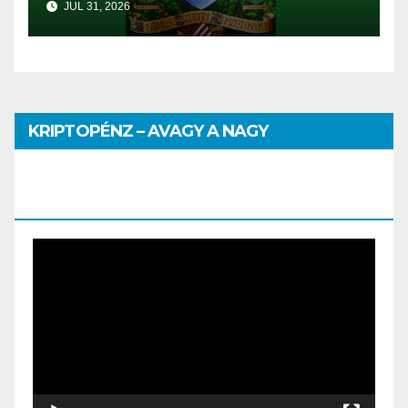
JUL 31, 2026
KRIPTOPÉNZ – AVAGY A NAGY
PÉNZHATALMI JÁTSZMA – DR. SZEGŐ
SZILVIA MÁRIA ELŐADÁSA
Video
Player