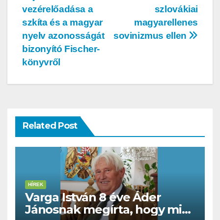
vezérelőadása a
szlovákiai
szkíta és a magyar
magyarellenes
nyelv azonosságát
sovinizmus ellen
bizonyító Fischer-
könyvről
Related Post
HÍREK
Varga István 8 éve Áder
Jánosnak megírta, hogy mit