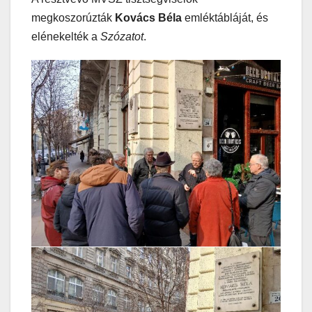
megkoszorúzták
Kovács Béla
emléktábláját, és
elénekelték a
Szózatot
.