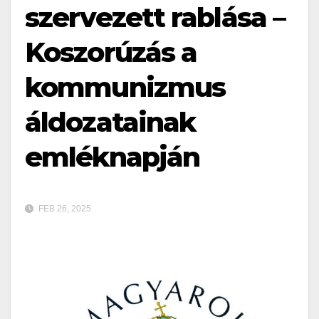
szervezett rablása –
Koszorúzás a
kommunizmus
áldozatainak
emléknapján
FEB 26, 2025