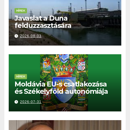
HÍREK
Javaslat a Duna
felduzzasztására
2026-08-03
HÍREK
Moldávia EU-s csatlakozása
és Székelyföld autonómiája
2026-07-31