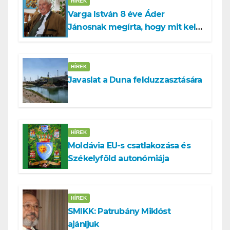
HÍREK
Varga István 8 éve Áder
Jánosnak megírta, hogy mit kell
tennünk a Dunával
HÍREK
Javaslat a Duna felduzzasztására
HÍREK
Moldávia EU-s csatlakozása és
Székelyföld autonómiája
HÍREK
SMIKK: Patrubány Miklóst
ajánljuk