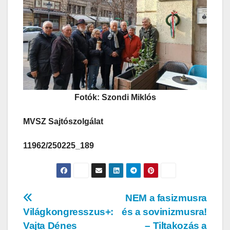
Fotók: Szondi Miklós
MVSZ Sajtószolgálat
11962/250225_189
NEM a fasizmusra
Világkongresszus+:
és a sovinizmusra!
Vajta Dénes
– Tiltakozás a