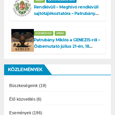
HÍREK
SAJTÓTÁJÉKOZTATÓ
Rendkívüli – Meghívó rendkívüli
sajtótájékoztatóra – Patrubány
Miklós ajánlása és az MVSZ
informatikai rendszerét ért
támadás
ESEMÉNYEK
HÍREK
Patrubány Miklós a GENEZIS-ről –
Ősbemutató július 21-én, 18
órakor a Turul Házban
KÖZLEMÉNYEK
Büszkeségeink
(19)
Élő közvetítés
(6)
Események
(196)