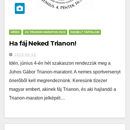
HÍREK
JG TRIANON MARATON 2023
KIEMELT TARTALOM
Ha fáj Neked Trianon!
2023-04-19
Idén, június 4-én hét szakaszon rendezzük meg a
Juhos Gábor Trianon-maratont. A nemes sportversenyt
önerőből kell megrendeznünk. Keresünk tízezer
magyar embert, akinek fáj Trianon, és aki hajlandó a
Trianon-maraton jelképét…