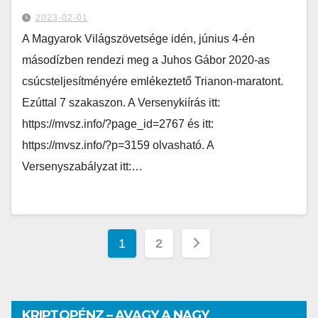
2023-02-01
A Magyarok Világszövetsége idén, június 4-én
másodízben rendezi meg a Juhos Gábor 2020-as
csúcsteljesítményére emlékeztető Trianon-maratont.
Ezúttal 7 szakaszon. A Versenykiírás itt:
https://mvsz.info/?page_id=2767 és itt:
https://mvsz.info/?p=3159 olvasható. A
Versenyszabályzat itt:…
1
2
KRIPTOPÉNZ – AVAGY A NAGY