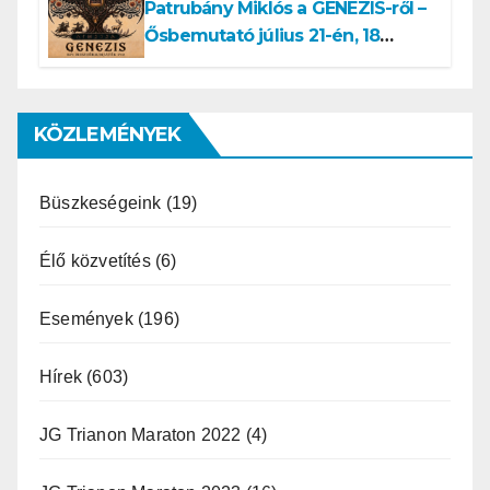
Patrubány Miklós a GENEZIS-ről –
Ősbemutató július 21-én, 18
órakor a Turul Házban
KÖZLEMÉNYEK
Büszkeségeink
(19)
Élő közvetítés
(6)
Események
(196)
Hírek
(603)
JG Trianon Maraton 2022
(4)