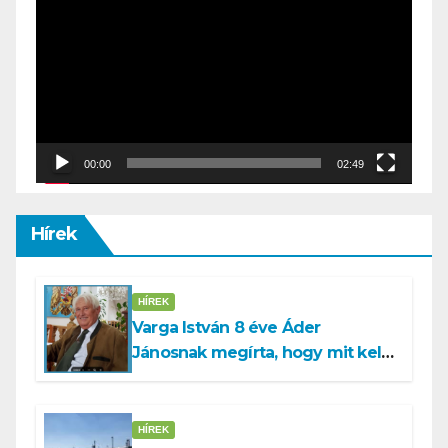
Player
00:00
02:49
Hírek
HÍREK
Varga István 8 éve Áder
Jánosnak megírta, hogy mit kell
tennünk a Dunával
HÍREK