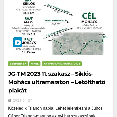
ESEMÉNYEK
HÍREK
JG TRIANON MARATON 2023
JG-TM 2023 11. szakasz – Siklós-
Mohács ultramaraton – Letölthető
plakát
2023-04-27
Közeledik Trianon napja. Lehet jelentkezni a Juhos
Gábor Trianon-maraton ez évi hét szakaszának