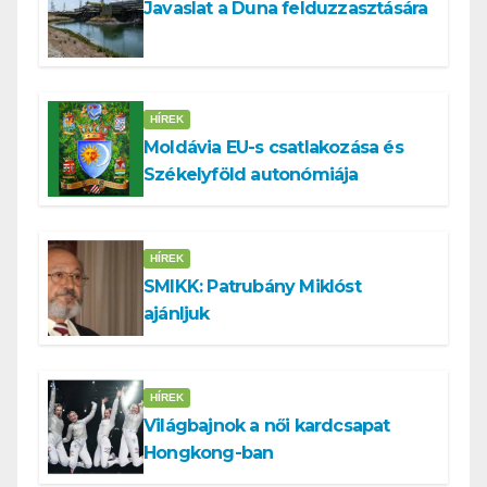
Javaslat a Duna felduzzasztására
HÍREK
Moldávia EU-s csatlakozása és
Székelyföld autonómiája
HÍREK
SMIKK: Patrubány Miklóst
ajánljuk
HÍREK
Világbajnok a női kardcsapat
Hongkong-ban