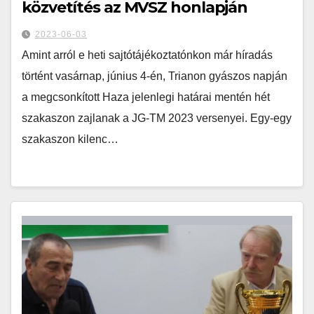
közvetítés az MVSZ honlapján
2023-06-03
Amint arról e heti sajtótájékoztatónkon már híradás
történt vasárnap, június 4-én, Trianon gyászos napján
a megcsonkított Haza jelenlegi határai mentén hét
szakaszon zajlanak a JG-TM 2023 versenyei. Egy-egy
szakaszon kilenc…