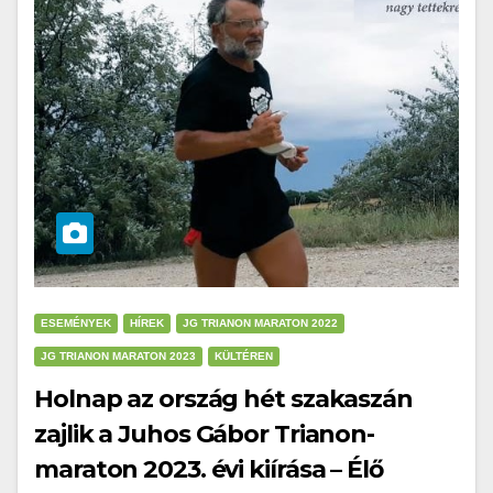
ESEMÉNYEK
HÍREK
JG TRIANON MARATON 2022
JG TRIANON MARATON 2023
KÜLTÉREN
Holnap az ország hét szakaszán
zajlik a Juhos Gábor Trianon-
maraton 2023. évi kiírása – Élő