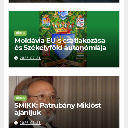
HÍREK
Moldávia EU-s csatlakozása
és Székelyföld autonómiája
2026-07-31
HÍREK
SMIKK: Patrubány Miklóst
ajánljuk
2026-07-31