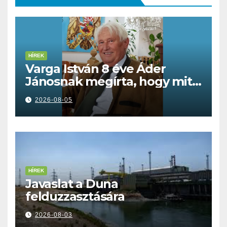
HÍREK
Varga István 8 éve Áder
Jánosnak megírta, hogy mit
kell tennünk a Dunával
2026-08-05
HÍREK
Javaslat a Duna
felduzzasztására
2026-08-03