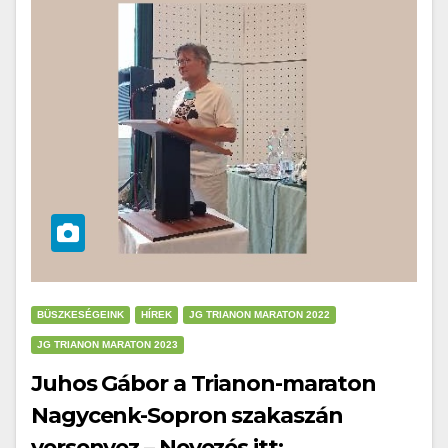
BÜSZKESÉGEINK
HÍREK
JG TRIANON MARATON 2022
JG TRIANON MARATON 2023
Juhos Gábor a Trianon-maraton
Nagycenk-Sopron szakaszán
versenyez – Nevezés itt: