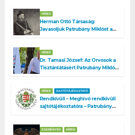
HÍREK
Herman Ottó Társaság:
Javasoljuk Patrubány Miklóst a
köztársasági elnök tisztségére
HÍREK
Dr. Tamasi József: Az Orvosok a
Tisztánlátásért Patrubány Miklóst
ajánlja államelnöknek
HÍREK
SAJTÓTÁJÉKOZTATÓ
Rendkívüli – Meghívó rendkívüli
sajtótájékoztatóra – Patrubány
Miklós ajánlása és az MVSZ
informatikai rendszerét ért
támadás
ESEMÉNYEK
HÍREK