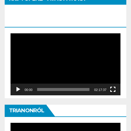
PÉNZHATALMI JÁTSZMA – DR. SZEGŐ
SZILVIA MÁRIA ELŐADÁSA
Video
Player
00:00
02:17:37
TRIANONRÓL
Video