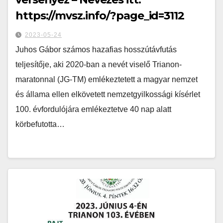
https://mvsz.info/?page_id=3112
2023-05-24
Juhos Gábor számos hazafias hosszútávfutás
teljesítője, aki 2020-ban a nevét viselő Trianon-
maratonnal (JG-TM) emlékeztetett a magyar nemzet
és állama ellen elkövetett nemzetgyilkossági kísérlet
100. évfordulójára emlékeztetve 40 nap alatt
körbefutotta…