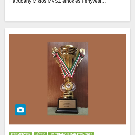
Patrubány Miklós MVSZ elnök és Fenyvesi…
ESEMÉNYEK
HÍREK
JG TRIANON MARATON 2023