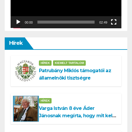
00:00
02:49
Hírek
HÍREK
KIEMELT TARTALOM
Patrubány Miklós támogatói az
államelnöki tisztségre
HÍREK
Varga István 8 éve Áder
Jánosnak megírta, hogy mit kell
tennünk a Dunával