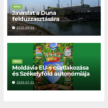
HÍREK
Javaslat a Duna
felduzzasztására
2026-08-03
HÍREK
Moldávia EU-s csatlakozása
és Székelyföld autonómiája
2026-07-31