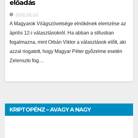
előadás
2026-04-19
A Magyarok Világszövetsége elnökének elemzése az
április 12-i választásokról. Ha abban a stílusban
fogalmazna, mint Orbán Viktor a választások előtt, aki
azzal riogatott, hogy Magyar Péter győzelme esetén
Zelenszki fog…
KRIPTOPÉNZ – AVAGY A NAGY
PÉNZHATALMI JÁTSZMA – DR. SZEGŐ
SZILVIA MÁRIA ELŐADÁSA