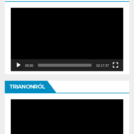
Video
Player
00:00
02:17:37
TRIANONRÓL
Video
Player