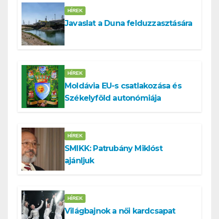
HÍREK
Javaslat a Duna felduzzasztására
HÍREK
Moldávia EU-s csatlakozása és
Székelyföld autonómiája
HÍREK
SMIKK: Patrubány Miklóst
ajánljuk
HÍREK
Világbajnok a női kardcsapat