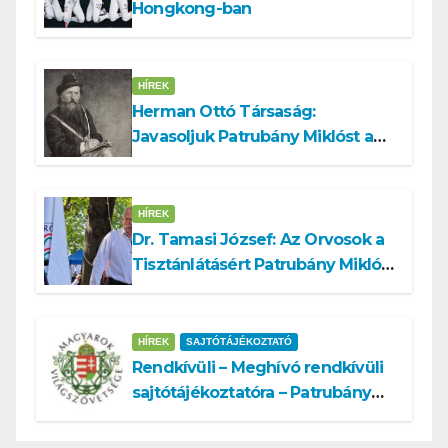
Hongkong-ban
HÍREK
Herman Ottó Társaság:
Javasoljuk Patrubány Miklóst a
köztársasági elnök tisztségére
HÍREK
Dr. Tamasi József: Az Orvosok a
Tisztánlátásért Patrubány Miklóst
ajánlja államelnöknek
HÍREK
SAJTÓTÁJÉKOZTATÓ
Rendkívüli – Meghívó rendkívüli
sajtótájékoztatóra – Patrubány
Miklós ajánlása és az MVSZ
informatikai rendszerét ért