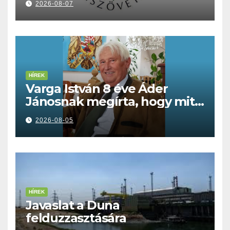
2026-08-07
HÍREK
Varga István 8 éve Áder
Jánosnak megírta, hogy mit
kell tennünk a Dunával
2026-08-05
HÍREK
Javaslat a Duna
felduzzasztására