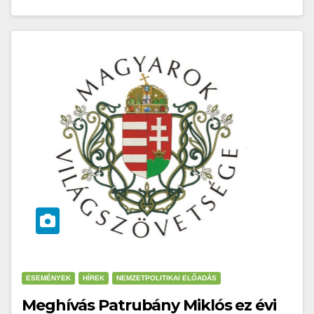
ESEMÉNYEK
HÍREK
NEMZETPOLITIKAI ELŐADÁS
Meghívás Patrubány Miklós ez évi