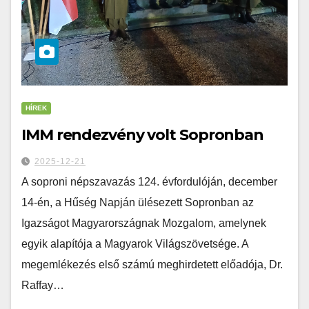
HÍREK
IMM rendezvény volt Sopronban
2025-12-21
A soproni népszavazás 124. évfordulóján, december
14-én, a Hűség Napján ülésezett Sopronban az
Igazságot Magyarországnak Mozgalom, amelynek
egyik alapítója a Magyarok Világszövetsége. A
megemlékezés első számú meghirdetett előadója, Dr.
Raffay…