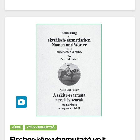
HÍREK
KÖNYVBEMUTATÓ
Fischer-könyvbemutató volt