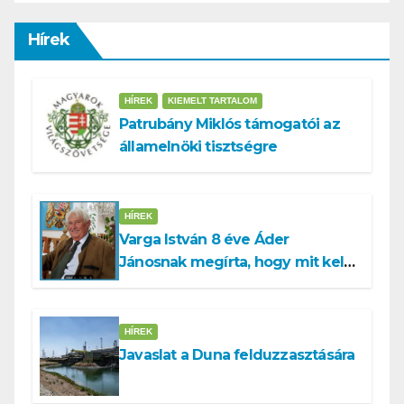
Hírek
HÍREK
KIEMELT TARTALOM
Patrubány Miklós támogatói az
államelnöki tisztségre
HÍREK
Varga István 8 éve Áder
Jánosnak megírta, hogy mit kell
tennünk a Dunával
HÍREK
Javaslat a Duna felduzzasztására