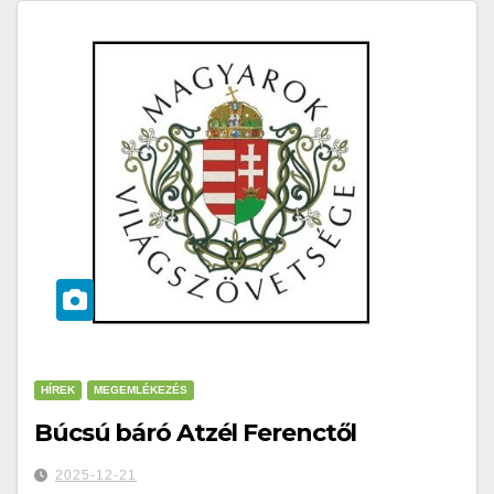
HÍREK
MEGEMLÉKEZÉS
Búcsú báró Atzél Ferenctől
2025-12-21