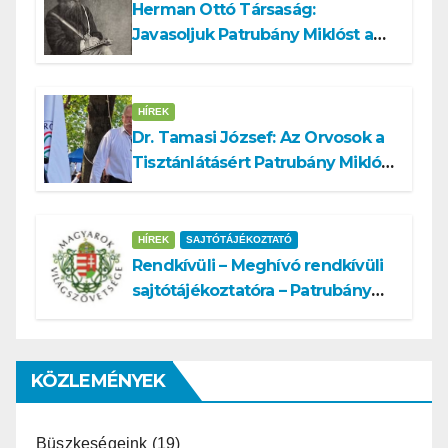
Herman Ottó Társaság:
Javasoljuk Patrubány Miklóst a
köztársasági elnök tisztségére
HÍREK
Dr. Tamasi József: Az Orvosok a
Tisztánlátásért Patrubány Miklóst
ajánlja államelnöknek
HÍREK
SAJTÓTÁJÉKOZTATÓ
Rendkívüli – Meghívó rendkívüli
sajtótájékoztatóra – Patrubány
Miklós ajánlása és az MVSZ
informatikai rendszerét ért
támadás
KÖZLEMÉNYEK
Büszkeségeink
(19)