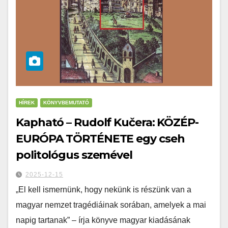
HÍREK
KÖNYVBEMUTATÓ
Kapható – Rudolf Kučera: KÖZÉP-
EURÓPA TÖRTÉNETE egy cseh
politológus szemével
2025-12-15
„El kell ismernünk, hogy nekünk is részünk van a
magyar nemzet tragédiáinak sorában, amelyek a mai
napig tartanak” – írja könyve magyar kiadásának