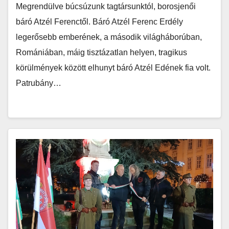
Megrendülve búcsúzunk tagtársunktól, borosjenői
báró Atzél Ferenctől. Báró Atzél Ferenc Erdély
legerősebb emberének, a második világháborúban,
Romániában, máig tisztázatlan helyen, tragikus
körülmények között elhunyt báró Atzél Edének fia volt.
Patrubány…