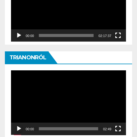
00:00
02:17:37
TRIANONRÓL
Video
Player
00:00
02:49