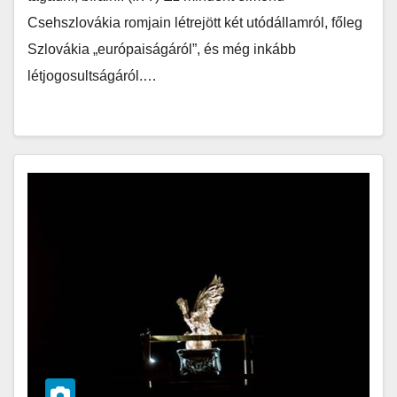
Csehszlovákia romjain létrejött két utódállamról, főleg
Szlovákia „európaiságáról”, és még inkább
létjogosultságáról.…