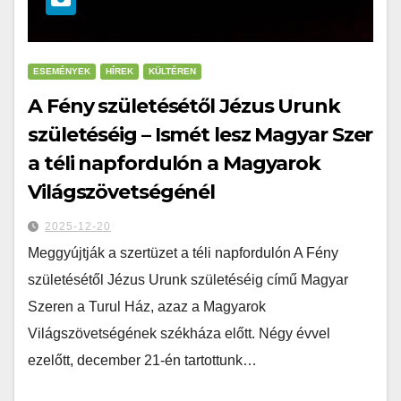
ESEMÉNYEK
HÍREK
KÜLTÉREN
A Fény születésétől Jézus Urunk
születéséig – Ismét lesz Magyar Szer
a téli napfordulón a Magyarok
Világszövetségénél
2025-12-20
Meggyújtják a szertüzet a téli napfordulón A Fény
születésétől Jézus Urunk születéséig című Magyar
Szeren a Turul Ház, azaz a Magyarok
Világszövetségének székháza előtt. Négy évvel
ezelőtt, december 21-én tartottunk…