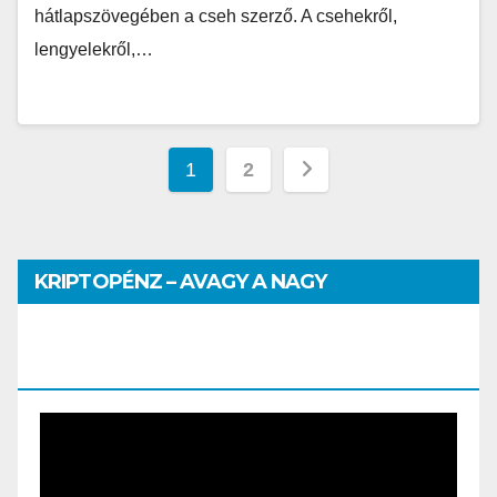
hátlapszövegében a cseh szerző. A csehekről,
lengyelekről,…
1
2
KRIPTOPÉNZ – AVAGY A NAGY
PÉNZHATALMI JÁTSZMA – DR. SZEGŐ
SZILVIA MÁRIA ELŐADÁSA
Video
Player