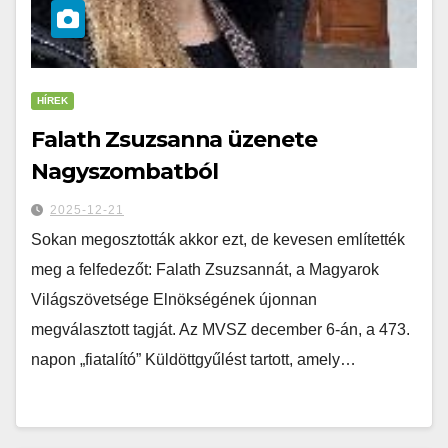
HÍREK
Falath Zsuzsanna üzenete
Nagyszombatból
2025-12-21
Sokan megosztották akkor ezt, de kevesen említették
meg a felfedezőt: Falath Zsuzsannát, a Magyarok
Világszövetsége Elnökségének újonnan
megválasztott tagját. Az MVSZ december 6-án, a 473.
napon „fiatalító” Küldöttgyűlést tartott, amely…