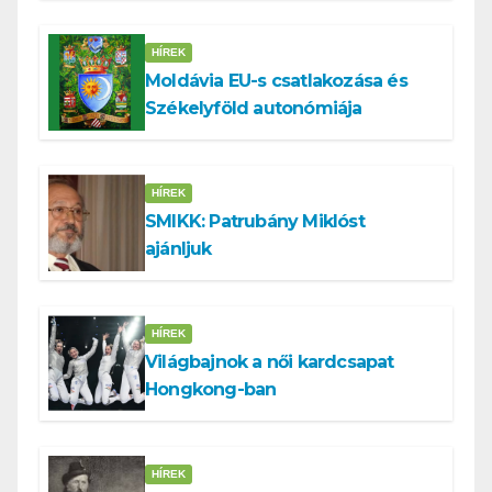
HÍREK
Moldávia EU-s csatlakozása és
Székelyföld autonómiája
HÍREK
SMIKK: Patrubány Miklóst
ajánljuk
HÍREK
Világbajnok a női kardcsapat
Hongkong-ban
HÍREK