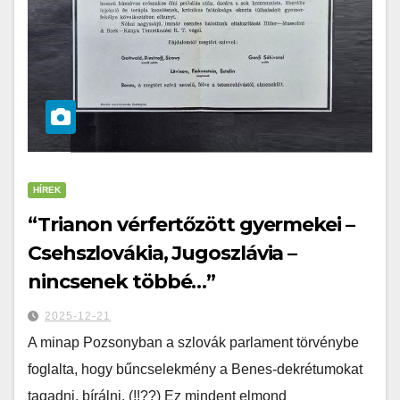
HÍREK
“Trianon vérfertőzött gyermekei –
Csehszlovákia, Jugoszlávia –
nincsenek többé…”
2025-12-21
A minap Pozsonyban a szlovák parlament törvénybe
foglalta, hogy bűncselekmény a Benes-dekrétumokat
tagadni, bírálni. (!!??) Ez mindent elmond