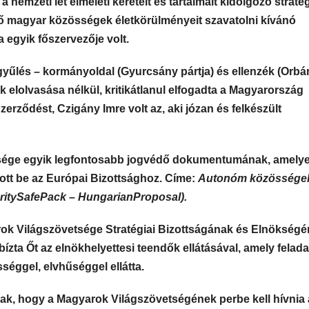
 nemzeti lét elméleti kereteit és tartalmait kidolgozó stratég
lő magyar közösségek életkörülményeit szavatolni kívánó
 egyik főszervezője volt.
yűlés – kormányoldal (Gyurcsány pártja) és ellenzék (Orbá
 elolvasása nélkül, kritikátlanul elfogadta a Magyarország
erződést, Czigány Imre volt az, aki józan és felkészült
tsége egyik legfontosabb jogvédő dokumentumának, amelye
ott be az Európai Bizottsághoz. Címe:
Autonóm közössége
ritySafePack – HungarianProposal).
ok Világszövetsége Stratégiai Bizottságának és Elnökség
zta Őt az elnökhelyettesi teendők ellátásával, amely felada
séggel, elvhűséggel ellátta.
nak, hogy a Magyarok Világszövetségének perbe kell hívnia 