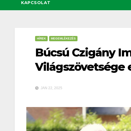
KAPCSOLAT
HÍREK
MEGEMLÉKEZÉS
Búcsú Czigány Im
Világszövetsége 
JAN 22, 2025