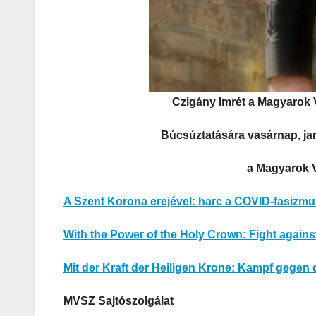
Czigány Imrét a Magyarok V
Búcsúztatására vasárnap, jan
a Magyarok 
A Szent Korona erejével: harc a COVID-fasizmus
With the Power of the Holy Crown: Fight again
Mit der Kraft der Heiligen Krone: Kampf gege
MVSZ Sajtószolgálat