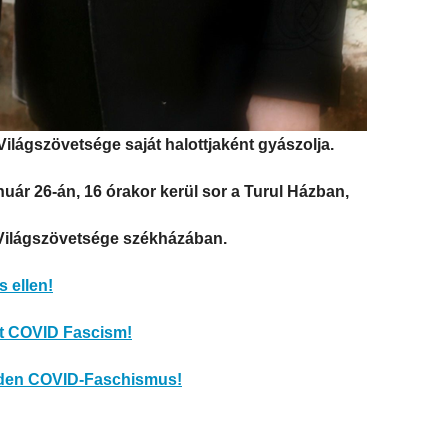
ilágszövetsége saját halottjaként gyászolja.
uár 26-án, 16 órakor kerül sor a Turul Házban,
Világszövetsége székházában.
 ellen!
st COVID Fascism!
n den COVID-Faschismus!