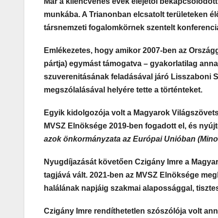
Már a kilencvenes évek elejétől bekapcsolódott a
munkába. A Trianonban elcsatolt területeken é
társnemzeti fogalomkörnek szentelt konferencia
Emlékezetes, hogy amikor 2007-ben az Országg
pártja) egymást támogatva – gyakorlatilag annak
szuverenitásának feladásával járó Lisszaboni Sz
megszólalásával helyére tette a történteket.
Egyik kidolgozója volt a Magyarok Világszöve
MVSZ Elnöksége 2019-ben fogadott el, és nyújt
azok önkormányzata az Európai Unióban (Mino
Nyugdíjazását követően Czigány Imre a Magyar
tagjává vált. 2021-ben az MVSZ Elnöksége megbí
halálának napjáig szakmai alapossággal, tisztes
Czigány Imre rendíthetetlen szószólója volt an