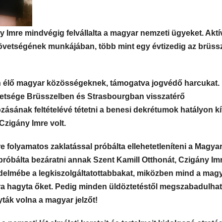
y Imre mindvégig felvállalta a magyar nemzeti ügyeket. Aktí
zövetségének munkájában, több mint egy évtizedig az brüssz
ken élő magyar közösségeknek, támogatva jogvédő harcukat.
etsége Brüsszelben és Strasbourgban visszatérő
ásának feltételévé tétetni a benesi dekrétumok hatályon kí
Czigány Imre volt.
folyamatos zaklatással próbálta ellehetetleníteni a Magya
róbálta bezáratni annak Szent Kamill Otthonát, Czigány Im
delmébe a legkiszolgáltatottabbakat, miközben mind a mag
ra hagyta őket. Pedig minden üldöztetéstől megszabadulhat
ták volna a magyar jelzőt!