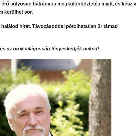
érő súlyosan hátrányos megkülönböztetés miatt, és kész v
m kerülhet sor.
halálod hírét. Távozásoddal pótolhatatlan űr támad
és az örök világosság fényeskedjék neked!