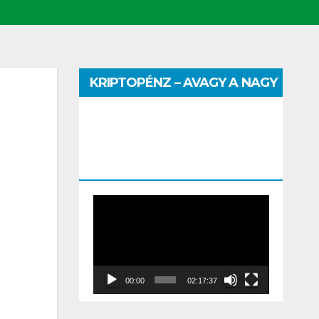
KRIPTOPÉNZ – AVAGY A NAGY
PÉNZHATALMI JÁTSZMA –
DR. SZEGŐ SZILVIA MÁRIA
ELŐADÁSA
Video
Player
00:00
02:17:37