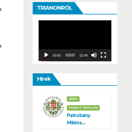
TRIANONRÓL
n
Video
Player
s
00:00
02:49
Hírek
HÍREK
KIEMELT TARTALOM
Patrubány
Miklós
támogatói az