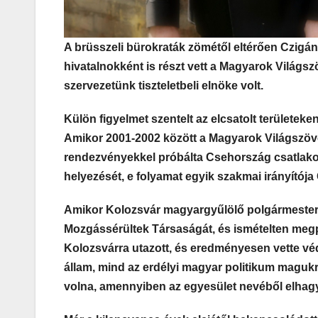
A brüsszeli bürokraták zömétől eltérően Czigán
hivatalnokként is részt vett a Magyarok Világs
szervezetünk tiszteletbeli elnöke volt.
Külön figyelmet szentelt az elcsatolt területe
Amikor 2001-2002 között a Magyarok Világszöv
rendezvényekkel próbálta Csehország csatlakoz
helyezését, e folyamat egyik szakmai irányítója 
Amikor Kolozsvár magyargyűlölő polgármestere 
Mozgássérültek Társaságát, és ismételten megp
Kolozsvárra utazott, és eredményesen vette vé
állam, mind az erdélyi magyar politikum maguk
volna, amennyiben az egyesület nevéből elhagy