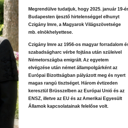
Megrendülve tudatjuk, hogy 2025. január 19-é
Budapesten
ijesztő hirtelenséggel elhunyt
Czigány Imre, a Magyarok Világszövetsége
mb. elnökhelyettese.
Czigány Imre az 1956-os magyar forradalom é
szabadságharc vérbe fojtása után szüleivel
Németországba emigrált. Az egyetem
elvégzése után német állampolgárként az
Európai Bizottságban pályázott meg és nyert
magas rangú tisztséget. Három évtizeden
keresztül Brüsszelben az Európai Unió és az
ENSZ, illetve az EU és az Amerikai Egyesült
Államok kapcsolatainak felelőse volt.