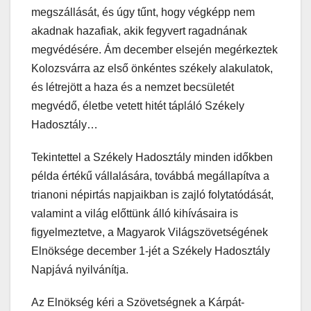
megszállását, és úgy tűnt, hogy végképp nem
akadnak hazafiak, akik fegyvert ragadnának
megvédésére. Ám december elsején megérkeztek
Kolozsvárra az első önkéntes székely alakulatok,
és létrejött a haza és a nemzet becsületét
megvédő, életbe vetett hitét tápláló Székely
Hadosztály…
Tekintettel a Székely Hadosztály minden időkben
példa értékű vállalására, továbbá megállapítva a
trianoni népirtás napjaikban is zajló folytatódását,
valamint a világ előttünk álló kihívásaira is
figyelmeztetve, a Magyarok Világszövetségének
Elnöksége december 1-jét a Székely Hadosztály
Napjává nyilvánítja.
Az Elnökség kéri a Szövetségnek a Kárpát-