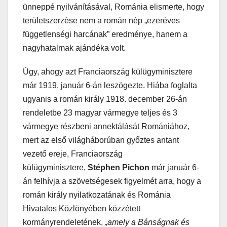
ünneppé nyilvánításával, Románia elismerte, hogy
területszerzése nem a román nép „ezeréves
függetlenségi harcának” eredménye, hanem a
nagyhatalmak ajándéka volt.
Úgy, ahogy azt Franciaország külügyminisztere
már 1919. január 6-án leszögezte. Hiába foglalta
ugyanis a román király 1918. december 26-án
rendeletbe 23 magyar vármegye teljes és 3
vármegye részbeni annektálását Romániához,
mert az első világháborúban győztes antant
vezető ereje, Franciaország
külügyminisztere,
Stéphen Pichon
már január 6-
án felhívja a szövetségesek figyelmét arra, hogy a
román király nyilatkozatának és Románia
Hivatalos Közlönyében közzétett
kormányrendeletének,
„amely a Bánságnak és