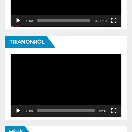
00:00
02:17:37
TRIANONRÓL
Video
Player
00:00
02:49
Hírek