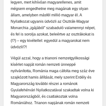
legyen, mert kihívóan magyarellenes, amit
mégsem engedhetne meg magának egy olyan
állam, amelyben másfél millió magyar él. A
Nyilatkozat ugyanis üdvözli az Osztrák-Magyar
Monarchia „igájából” szabaduló valamennyi népet,
és fel is sorolja azokat, beleértve az osztrákokat is
(!?) – egy kivétellel: egyedül a magyarokat nem
üdvözli!?!
Végül azzal, hogy a trianoni nemzetgyilkossági
kísérlet napját román nemzeti ünneppé
nyilvánította, Románia maga cáfolta meg száz éve
szajkózott hamis állítását, mely szerint Erdély és
Magyarország további részei a románok
Gyulafehérvári Nyilatkozatával szakadtak volna ki
Magyarországból, és csatlakoztak volna
Romániához. Trianon napjának román nemzeti