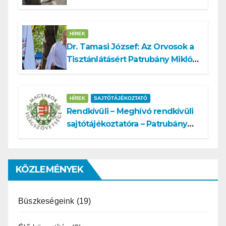
köztársasági elnök tisztségére
HÍREK
Dr. Tamasi József: Az Orvosok a
Tisztánlátásért Patrubány Miklóst
ajánlja államelnöknek
HÍREK
SAJTÓTÁJÉKOZTATÓ
Rendkívüli – Meghívó rendkívüli
sajtótájékoztatóra – Patrubány
Miklós ajánlása és az MVSZ
informatikai rendszerét ért
támadás
KÖZLEMÉNYEK
Büszkeségeink
(19)