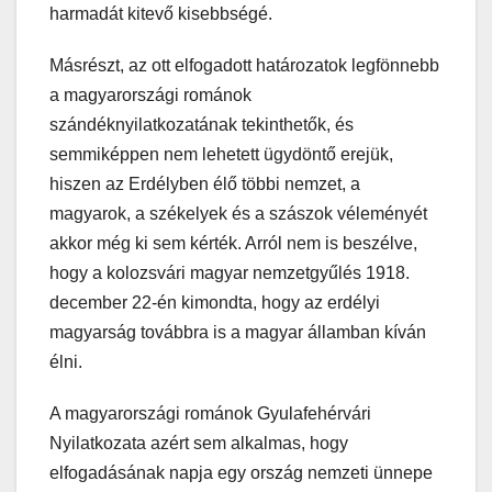
harmadát kitevő kisebbségé.
Másrészt, az ott elfogadott határozatok legfönnebb
a magyarországi románok
szándéknyilatkozatának tekinthetők, és
semmiképpen nem lehetett ügydöntő erejük,
hiszen az Erdélyben élő többi nemzet, a
magyarok, a székelyek és a szászok véleményét
akkor még ki sem kérték. Arról nem is beszélve,
hogy a kolozsvári magyar nemzetgyűlés 1918.
december 22-én kimondta, hogy az erdélyi
magyarság továbbra is a magyar államban kíván
élni.
A magyarországi románok Gyulafehérvári
Nyilatkozata azért sem alkalmas, hogy
elfogadásának napja egy ország nemzeti ünnepe