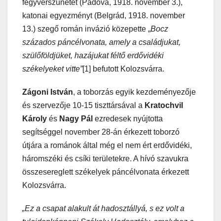
fegyverszünetet (Padova, 1918. november 3.),
katonai egyezményt (Belgrád, 1918. november
13.) szegő román invázió közepette „
Bocz
százados páncélvonata, amely a családjukat,
szülőföldjüket, hazájukat féltő erdővidéki
székelyeket vitte”
[1] befutott Kolozsvárra.
Zágoni István
, a toborzás egyik kezdeményezője
és szervezője 10-15 tiszttársával a
Kratochvil
Károly
és
Nagy Pál
ezredesek nyújtotta
segítséggel november 28-án érkezett toborzó
útjára a románok által még el nem ért erdővidéki,
háromszéki és csíki területekre. A hívó szavukra
összesereglett székelyek páncélvonata érkezett
Kolozsvárra.
„Ez a csapat alakult át hadosztállyá, s ez volt a