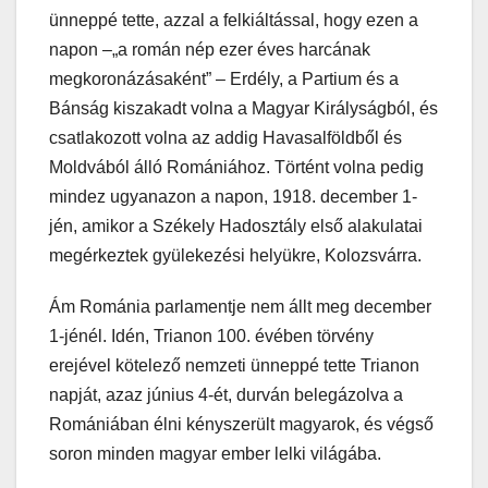
ünneppé tette, azzal a felkiáltással, hogy ezen a
napon –„a román nép ezer éves harcának
megkoronázásaként” – Erdély, a Partium és a
Bánság kiszakadt volna a Magyar Királyságból, és
csatlakozott volna az addig Havasalföldből és
Moldvából álló Romániához. Történt volna pedig
mindez ugyanazon a napon, 1918. december 1-
jén, amikor a Székely Hadosztály első alakulatai
megérkeztek gyülekezési helyükre, Kolozsvárra.
Ám Románia parlamentje nem állt meg december
1-jénél. Idén, Trianon 100. évében törvény
erejével kötelező nemzeti ünneppé tette Trianon
napját, azaz június 4-ét, durván belegázolva a
Romániában élni kényszerült magyarok, és végső
soron minden magyar ember lelki világába.