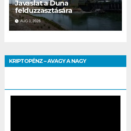
Javaslat a Duna
felduzzasztására
AUG 3, 2026
KRIPTOPÉNZ – AVAGY A NAGY
PÉNZHATALMI JÁTSZMA – DR. SZEGŐ
SZILVIA MÁRIA ELŐADÁSA
Video
Player