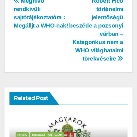
Meghívó
Robert Fico
rendkívüli
történelmi
sajtótájékoztatóra :
jelentőségű
Megálljt a WHO-nak!
beszéde a pozsonyi
várban –
Kategorikus nem a
WHO világhatalmi
törekvéseire
Related Post
HÍREK
KIEMELT TARTALOM