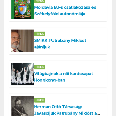
HÍREK
Moldávia EU-s csatlakozása és
Székelyföld autonómiája
HÍREK
SMIKK: Patrubány Miklóst
ajánljuk
HÍREK
Világbajnok a női kardcsapat
Hongkong-ban
HÍREK
Herman Ottó Társaság:
Javasoljuk Patrubány Miklóst a