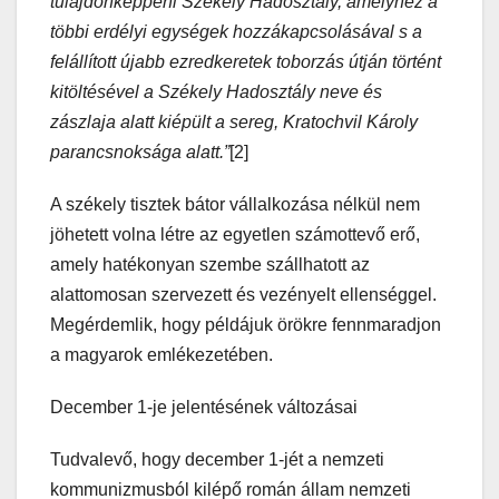
tulajdonképpeni Székely Hadosztály, amelyhez a
többi erdélyi egységek hozzákapcsolásával s a
felállított újabb ezredkeretek toborzás útján történt
kitöltésével a Székely Hadosztály neve és
zászlaja alatt kiépült a sereg, Kratochvil Károly
parancsnoksága alatt.”
[2]
A székely tisztek bátor vállalkozása nélkül nem
jöhetett volna létre az egyetlen számottevő erő,
amely hatékonyan szembe szállhatott az
alattomosan szervezett és vezényelt ellenséggel.
Megérdemlik, hogy példájuk örökre fennmaradjon
a magyarok emlékezetében.
December 1-je jelentésének változásai
Tudvalevő, hogy december 1-jét a nemzeti
kommunizmusból kilépő román állam nemzeti