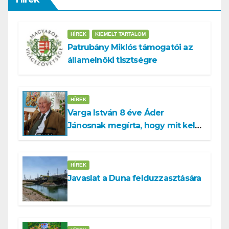
HÍREK
KIEMELT TARTALOM
Patrubány Miklós támogatói az
államelnöki tisztségre
HÍREK
Varga István 8 éve Áder
Jánosnak megírta, hogy mit kell
tennünk a Dunával
HÍREK
Javaslat a Duna felduzzasztására