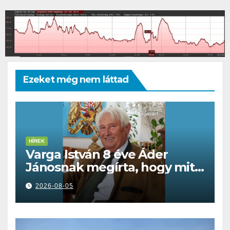
Ezeket még nem láttad
HÍREK
Varga István 8 éve Áder
Jánosnak megírta, hogy mit
kell tennünk a Dunával
2026-08-05