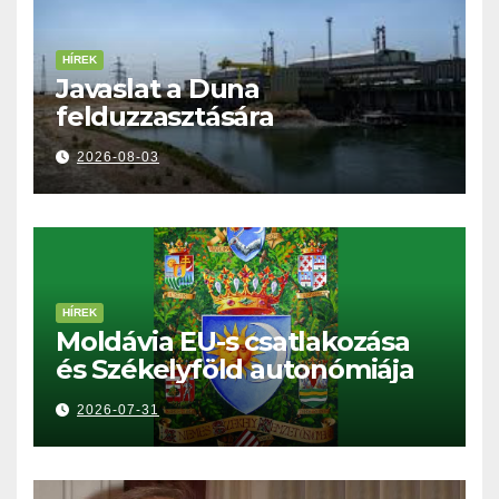
HÍREK
Javaslat a Duna
felduzzasztására
2026-08-03
HÍREK
Moldávia EU-s csatlakozása
és Székelyföld autonómiája
2026-07-31