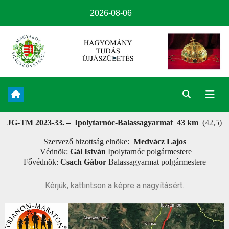
2026-08-06
JG-TM 2023-33. – Ipolytarnóc-Balassagyarmat 43 km
(42,5)
Szervező bizottság elnöke:
Medvácz Lajos
Védnök:
Gál István
Ipolytarnóc polgármestere
Fővédnök:
Csach Gábor
Balassagyarmat polgármestere
Kérjük, kattintson a képre a nagyításért.