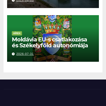
2026-08-03
HÍREK
Moldávia EU-s csatlakozása
és Székelyföld autonómiája
2026-07-31