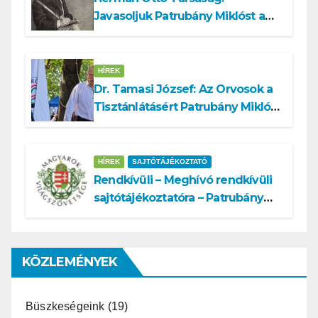
Javasoljuk Patrubány Miklóst a
köztársasági elnök tisztségére
HÍREK
Dr. Tamasi József: Az Orvosok a
Tisztánlátásért Patrubány Miklóst
ajánlja államelnöknek
HÍREK
SAJTÓTÁJÉKOZTATÓ
Rendkívüli – Meghívó rendkívüli
sajtótájékoztatóra – Patrubány
Miklós ajánlása és az MVSZ
informatikai rendszerét ért
támadás
KÖZLEMÉNYEK
Büszkeségeink
(19)