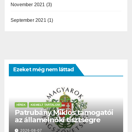
November 2021
(3)
September 2021
(1)
Ezeket még nem láttad
HÍREK
KIEMELT TARTALOM
Patrubány Miklós támogatói
az államelnöki tisztségre
2026-08-07