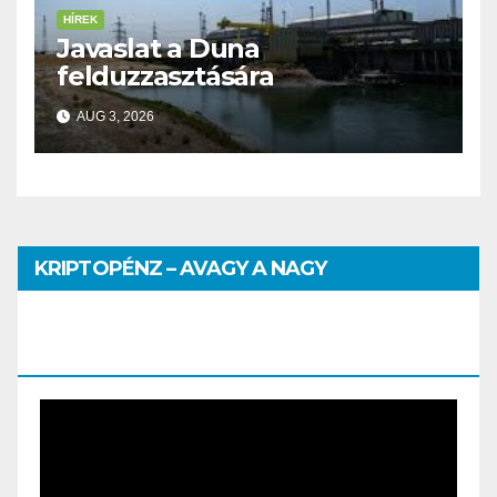
HÍREK
Javaslat a Duna
felduzzasztására
AUG 3, 2026
KRIPTOPÉNZ – AVAGY A NAGY
PÉNZHATALMI JÁTSZMA – DR. SZEGŐ
SZILVIA MÁRIA ELŐADÁSA
Video
Player