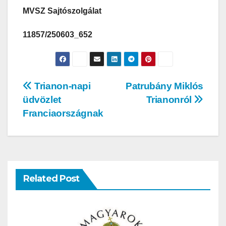
MVSZ Sajtószolgálat
11857/250603_652
Trianon-napi
Patrubány Miklós
üdvözlet
Trianonról
Franciaországnak
Related Post