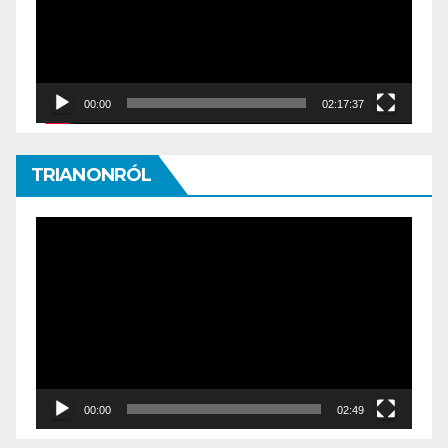
00:00
02:17:37
TRIANONRÓL
Video
Player
00:00
02:49