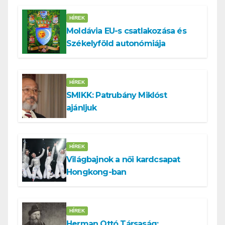
HÍREK
Moldávia EU-s csatlakozása és
Székelyföld autonómiája
HÍREK
SMIKK: Patrubány Miklóst
ajánljuk
HÍREK
Világbajnok a női kardcsapat
Hongkong-ban
HÍREK
Herman Ottó Társaság: