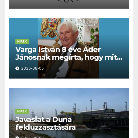
HÍREK
Varga István 8 éve Áder
Jánosnak megírta, hogy mit
kell tennünk a Dunával
2026-08-05
HÍREK
Javaslat a Duna
felduzzasztására