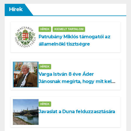
Hírek
HÍREK
KIEMELT TARTALOM
Patrubány Miklós támogatói az
államelnöki tisztségre
HÍREK
Varga István 8 éve Áder
Jánosnak megírta, hogy mit kell
tennünk a Dunával
HÍREK
Javaslat a Duna felduzzasztására