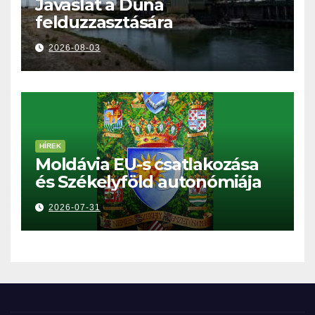
Javaslat a Duna
felduzzasztására
2026-08-03
HÍREK
Moldávia EU-s csatlakozása
és Székelyföld autonómiája
2026-07-31