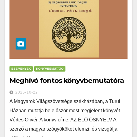
ESEMÉNYEK
KÖNYVBEMUTATÓ
Meghívó fontos könyvbemutatóra
2025-10-22
A Magyarok Világszövetsége székházában, a Turul
Házban mutatja be először most megjelent könyvét
Vértes Olivér. A könyv címe: AZ ÉLŐ ŐSNYELV A
szerző a magyar szógyököket elemzi, és vizsgálja