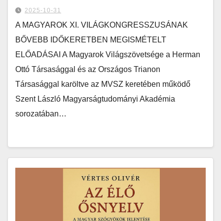
2025-10-31
A MAGYAROK XI. VILÁGKONGRESSZUSÁNAK
BŐVEBB IDŐKERETBEN MEGISMÉTELT
ELŐADÁSAI A Magyarok Világszövetsége a Herman
Ottó Társasággal és az Országos Trianon
Társasággal karöltve az MVSZ keretében működő
Szent László Magyarságtudományi Akadémia
sorozatában…