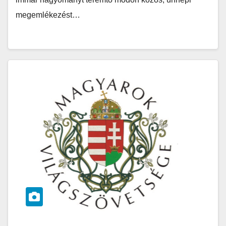
megemlékezést…