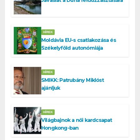
Javaslat a Duna felduzzasztására
HÍREK
Moldávia EU-s csatlakozása és
Székelyföld autonómiája
HÍREK
SMIKK: Patrubány Miklóst
ajánljuk
HÍREK
Világbajnok a női kardcsapat
Hongkong-ban