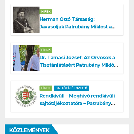
HÍREK
Herman Ottó Társaság:
Javasoljuk Patrubány Miklóst a
köztársasági elnök tisztségére
HÍREK
Dr. Tamasi József: Az Orvosok a
Tisztánlátásért Patrubány Miklóst
ajánlja államelnöknek
HÍREK
SAJTÓTÁJÉKOZTATÓ
Rendkívüli – Meghívó rendkívüli
sajtótájékoztatóra – Patrubány
Miklós ajánlása és az MVSZ
informatikai rendszerét ért
támadás
KÖZLEMÉNYEK