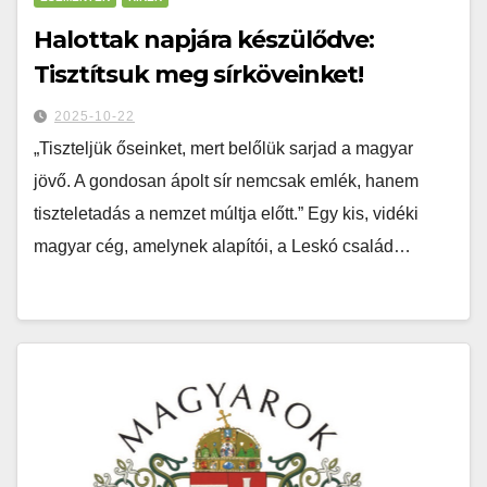
Halottak napjára készülődve:
Tisztítsuk meg sírköveinket!
2025-10-22
„Tiszteljük őseinket, mert belőlük sarjad a magyar
jövő. A gondosan ápolt sír nemcsak emlék, hanem
tiszteletadás a nemzet múltja előtt.” Egy kis, vidéki
magyar cég, amelynek alapítói, a Leskó család…