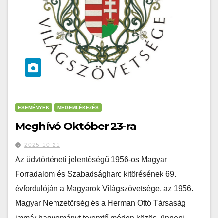
ESEMÉNYEK
MEGEMLÉKEZÉS
Meghívó Október 23-ra
2025-10-21
Az üdvtörténeti jelentőségű 1956-os Magyar
Forradalom és Szabadságharc kitörésének 69.
évfordulóján a Magyarok Világszövetsége, az 1956.
Magyar Nemzetőrség és a Herman Ottó Társaság
immár hagyományt teremtő módon közös, ünnepi