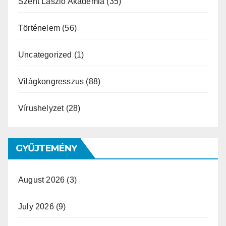
Szent László Akadémia
(35)
Történelem
(56)
Uncategorized
(1)
Világkongresszus
(88)
Vírushelyzet
(28)
GYŰJTEMÉNY
August 2026
(3)
July 2026
(9)