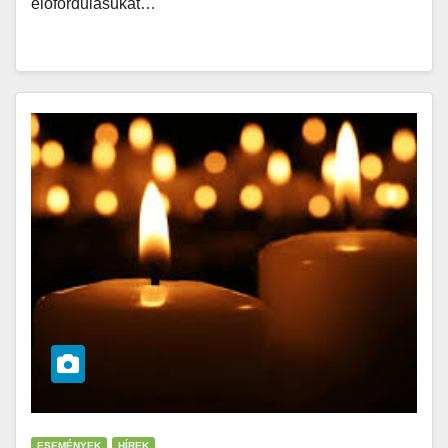
előfordulásukat…
ESEMÉNYEK
HÍREK