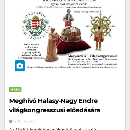
HÍREK
Meghívó Halasy-Nagy Endre
világkongresszusi előadására
2025-10-02
Az MVSZ keretében működő Szent László