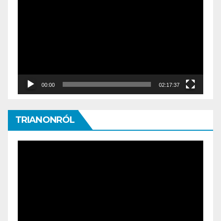
Player
00:00
02:17:37
TRIANONRÓL
Video
Player