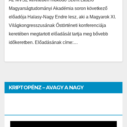
Magyarságtudományi Akadémia soron következő
előadója Halasy-Nagy Endre lesz, aki a Magyarok XI.
Világkongresszusának Őstörténeti konferenciája
keretében megtartott előadását tartja meg bővebb
időkeretben. Előadásának címe:…
KRIPTOPÉNZ – AVAGY A NAGY
PÉNZHATALMI JÁTSZMA – DR. SZEGŐ
SZILVIA MÁRIA ELŐADÁSA
Video