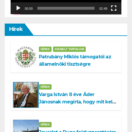
00:00
02:49
Hírek
HÍREK
KIEMELT TARTALOM
Patrubány Miklós támogatói az
államelnöki tisztségre
HÍREK
Varga István 8 éve Áder
Jánosnak megírta, hogy mit kell
tennünk a Dunával
HÍREK