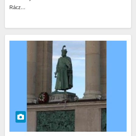
Rácz…