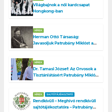
Világbajnok a női kardcsapat
Hongkong-ban
HÍREK
Herman Ottó Társaság:
Javasoljuk Patrubány Miklóst a
köztársasági elnök tisztségére
HÍREK
Dr. Tamasi József: Az Orvosok a
Tisztánlátásért Patrubány Miklóst
ajánlja államelnöknek
HÍREK
SAJTÓTÁJÉKOZTATÓ
Rendkívüli – Meghívó rendkívüli
sajtótájékoztatóra – Patrubány