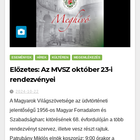
ESEMÉNYEK
HÍREK
KÜLTÉREN
MEGEMLÉKEZÉS
Előzetes: Az MVSZ október 23-i
rendezvényei
2024-10-22
A Magyarok Világszövetsége az üdvtörténeti
jelentőségű 1956-os Magyar Forradalom és
Szabadságharc kitörésének 68. évfordulóján a több
rendezvényt szervez, illetve vesz részt rajtuk.
Patrubány Miklós elnök koszorúz: 9:00 órakor a