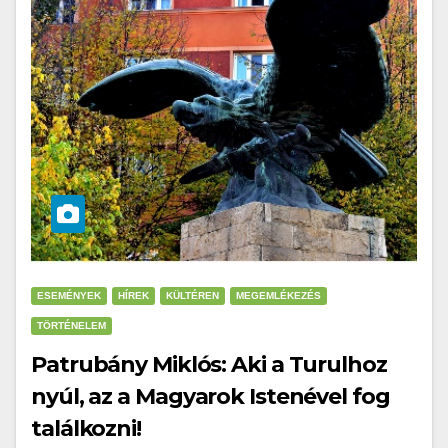
ESEMÉNYEK
HÍREK
KÜLTÉREN
MEGEMLÉKEZÉS
TÖRTÉNELEM
Patrubány Miklós: Aki a Turulhoz
nyúl, az a Magyarok Istenével fog
találkozni!