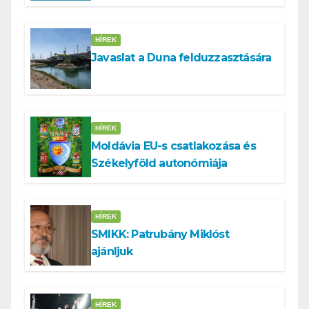
tennünk a Dunával
HÍREK
Javaslat a Duna felduzzasztására
HÍREK
Moldávia EU-s csatlakozása és
Székelyföld autonómiája
HÍREK
SMIKK: Patrubány Miklóst
ajánljuk
HÍREK