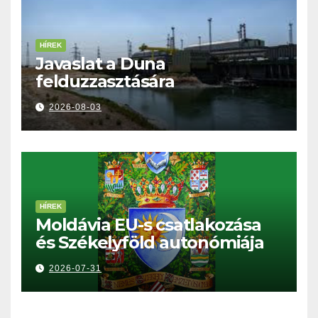
HÍREK
Javaslat a Duna
felduzzasztására
2026-08-03
HÍREK
Moldávia EU-s csatlakozása
és Székelyföld autonómiája
2026-07-31