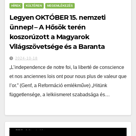
HÍREK
KÜLTÉREN
MEGEMLÉKEZÉS
Legyen OKTÓBER 15. nemzeti
ünnep! – A Hősök terén
koszorúzott a Magyarok
Világszövetsége és a Baranta
2024-10-18
„L’independence de notre foi, la liberté de conscience
et nos anciennes lois ont pour nous plus de valeur que
l’or.” (Genf, a Reformáció emlékműve) „Hitünk
függetlensége, a lelkiismeret szabadsága és…