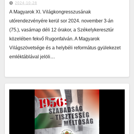
2024-10-28
A Magyarok XI. Világkongresszusának
utórendezvényére kerül sor 2024. november 3-án
(75.), vasárnap déli 12 órakor, a Székelykeresztúr
közelében fekvő Rugonfalván. A Magyarok
Világszövetsége és a helybéli református gyülekezet
emléktáblával jelöli…