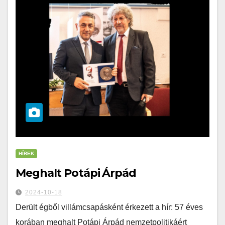
HÍREK
Meghalt Potápi Árpád
2024-10-18
Derült égből villámcsapásként érkezett a hír: 57 éves
korában meghalt Potápi Árpád nemzetpolitikáért