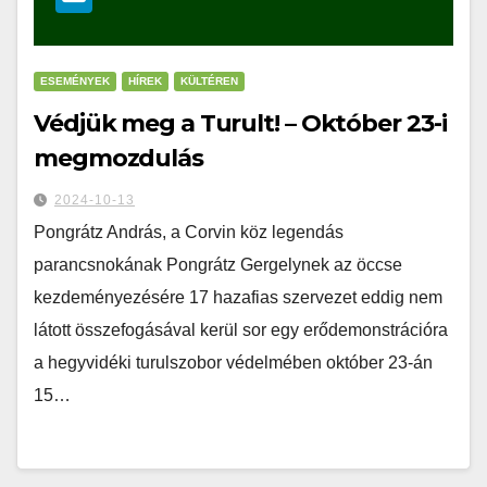
ESEMÉNYEK
HÍREK
KÜLTÉREN
Védjük meg a Turult! – Október 23-i
megmozdulás
2024-10-13
Pongrátz András, a Corvin köz legendás
parancsnokának Pongrátz Gergelynek az öccse
kezdeményezésére 17 hazafias szervezet eddig nem
látott összefogásával kerül sor egy erődemonstrációra
a hegyvidéki turulszobor védelmében október 23-án
15…