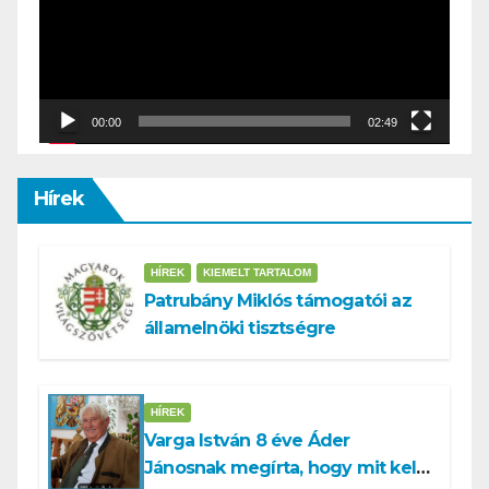
00:00
02:49
Hírek
HÍREK
KIEMELT TARTALOM
Patrubány Miklós támogatói az
államelnöki tisztségre
HÍREK
Varga István 8 éve Áder
Jánosnak megírta, hogy mit kell