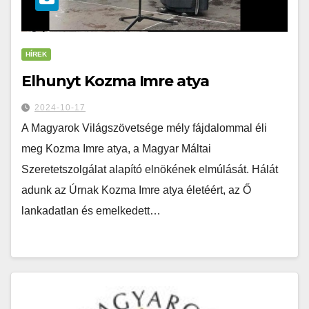
HÍREK
Elhunyt Kozma Imre atya
2024-10-17
A Magyarok Világszövetsége mély fájdalommal éli
meg Kozma Imre atya, a Magyar Máltai
Szeretetszolgálat alapító elnökének elmúlását. Hálát
adunk az Úrnak Kozma Imre atya életéért, az Ő
lankadatlan és emelkedett…