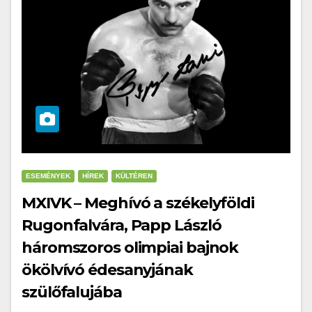
ESEMÉNYEK
HÍREK
KÜLTÉREN
MXIVK – Meghívó a székelyföldi
Rugonfalvára, Papp László
háromszoros olimpiai bajnok
ökölvívó édesanyjának
szülőfalujába