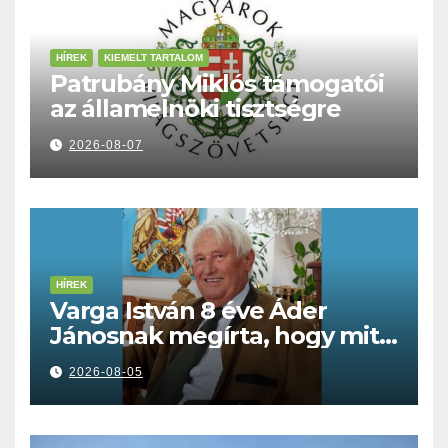
HÍREK
KIEMELT TARTALOM
Patrubány Miklós támogatói
az államelnöki tisztségre
2026-08-07
HÍREK
Varga István 8 éve Áder
Jánosnak megírta, hogy mit
kell tennünk a Dunával
2026-08-05