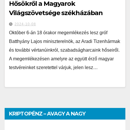
Hősökről a Magyarok
Világszövetsége székházában
2024-10-08
Október 6-án 18 órakor megemlékezés lesz gróf
Batthyány Lajos miniszterelnök, az Aradi Tizenhármak
és további vértanúinkról, szabadságharcaink hőseiről.
A megemlékezésen amelyre az együtt érző magyar
testvéreinket szeretettel várjuk, jelen lesz…
KRIPTOPÉNZ – AVAGY A NAGY
PÉNZHATALMI JÁTSZMA – DR. SZEGŐ