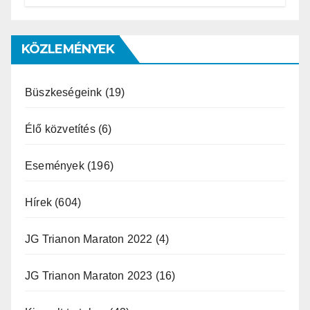
Miklós ajánlása és az MVSZ
informatikai rendszerét ért
támadás
KÖZLEMÉNYEK
Büszkeségeink
(19)
Élő közvetítés
(6)
Események
(196)
Hírek
(604)
JG Trianon Maraton 2022
(4)
JG Trianon Maraton 2023
(16)