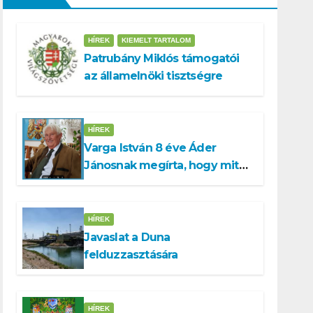
HÍREK
KIEMELT TARTALOM
Patrubány Miklós támogatói
az államelnöki tisztségre
HÍREK
Varga István 8 éve Áder
Jánosnak megírta, hogy mit
kell tennünk a Dunával
HÍREK
Javaslat a Duna
felduzzasztására
HÍREK