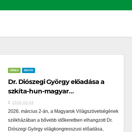
HÍREK
MXIVK
Dr. Diószegi György előadása a
szkíta-hun-magyar
folytonosságról
2026-03-04
2026. március 2-án, a Magyarok Világszövetségének
székházában a bővebb időkeretben elhangzott Dr.
Diószegi György világkongresszusi előadása,