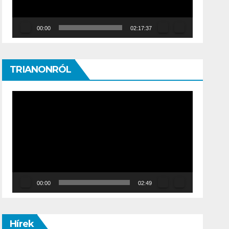
00:00
02:17:37
TRIANONRÓL
Video
Player
00:00
02:49
Hírek