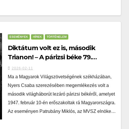
ESEMÉNYEK
HÍREK
TÖRTÉNELEM
Diktátum volt ez is, második
Trianon! – A párizsi béke 79.
évfordulójára (magyar és angol
2026-02-11
nyelven)
Ma a Magyarok Világszövetségének székházában,
Nyers Csaba szerezésében megemlékezés volt a
második világháborút lezáró párizsi békéről, amelyet
1947. február 10-én erőszakoltak rá Magyarországra.
Az eseményen Patrubány Miklós, az MVSZ elnöke…