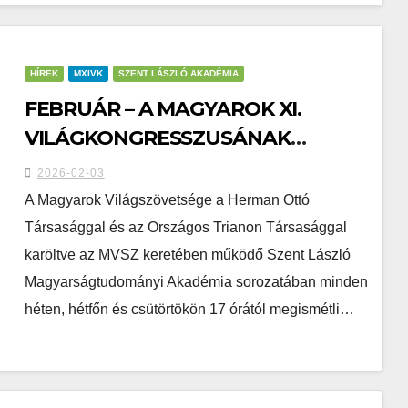
HÍREK
MXIVK
SZENT LÁSZLÓ AKADÉMIA
FEBRUÁR – A MAGYAROK XI.
VILÁGKONGRESSZUSÁNAK
BŐVEBB IDŐKERETBEN
2026-02-03
MEGISMÉTELT ELŐADÁSAI
A Magyarok Világszövetsége a Herman Ottó
Társasággal és az Országos Trianon Társasággal
karöltve az MVSZ keretében működő Szent László
Magyarságtudományi Akadémia sorozatában minden
héten, hétfőn és csütörtökön 17 órától megismétli…