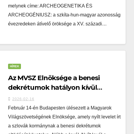
melynek címe: ARCHEOGENETIKA ÉS
ARCHEOGÉNIUSZ: a szkíta-hun-magyar azonosság
évezredeken átívelő öröksége a XV. századi…
HÍREK
Az MVSZ Elnöksége a benesi
dekrétumok hatályon kívül
helyezését kéri – Nyílt levél a
2026-02-16
szlovák kormányhoz
Február 14-én Budapesten ülésezett a Magyarok
Világszövetségének Elnöksége, amely nyílt levelet írt
a szlovák kormánynak a benesi dekrétumok