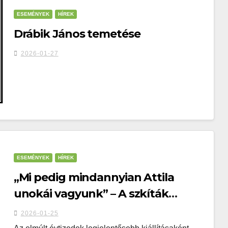
ESEMÉNYEK
HÍREK
Drábik János temetése
2026-01-27
ESEMÉNYEK
HÍREK
„Mi pedig mindannyian Attila
unokái vagyunk” – A szkíták
királyának szentelt kiállítás a
2026-01-25
Nemzeti Múzeumban