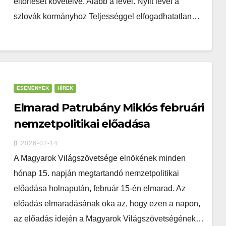
eltörlését követelve. Alább a levél. Nyílt levél a
szlovák kormányhoz Teljességgel elfogadhatatlan…
ESEMÉNYEK
HÍREK
Elmarad Patrubány Miklós februári
nemzetpolitikai előadása
2026-02-14
A Magyarok Világszövetsége elnökének minden
hónap 15. napján megtartandó nemzetpolitikai
előadása holnapután, február 15-én elmarad. Az
előadás elmaradásának oka az, hogy ezen a napon,
az előadás idején a Magyarok Világszövetségének…