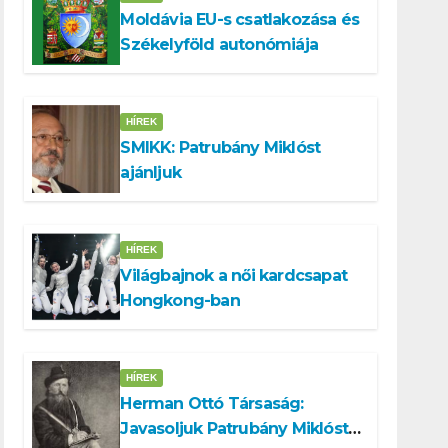
Moldávia EU-s csatlakozása és
Székelyföld autonómiája
HÍREK
SMIKK: Patrubány Miklóst
ajánljuk
HÍREK
Világbajnok a női kardcsapat
Hongkong-ban
HÍREK
Herman Ottó Társaság:
Javasoljuk Patrubány Miklóst