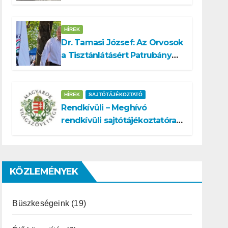
a köztársasági elnök
tisztségére
HÍREK
Dr. Tamasi József: Az Orvosok
a Tisztánlátásért Patrubány
Miklóst ajánlja államelnöknek
HÍREK
SAJTÓTÁJÉKOZTATÓ
Rendkívüli – Meghívó
rendkívüli sajtótájékoztatóra –
Patrubány Miklós ajánlása és
az MVSZ informatikai
rendszerét ért támadás
KÖZLEMÉNYEK
Büszkeségeink
(19)