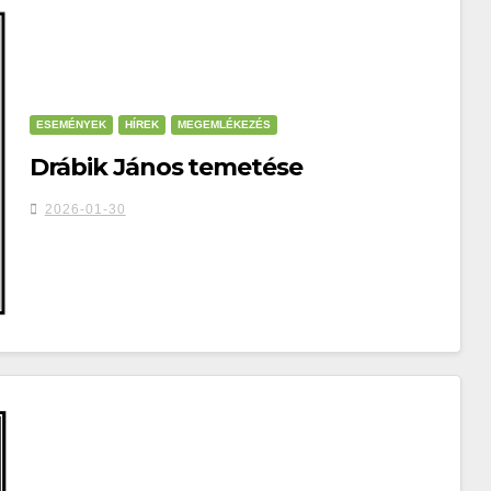
ESEMÉNYEK
HÍREK
MEGEMLÉKEZÉS
Drábik János temetése
2026-01-30