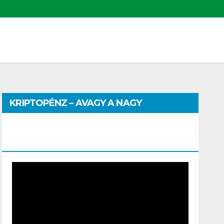
KRIPTOPÉNZ – AVAGY A NAGY
PÉNZHATALMI JÁTSZMA – DR. SZEGŐ
SZILVIA MÁRIA ELŐADÁSA
Video
Player