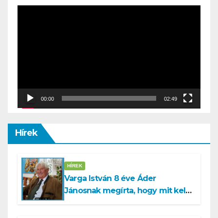
Video
Player
00:00
02:49
Hírek
HÍREK
Varga István 8 éve Áder
Jánosnak megírta, hogy mit kell
tennünk a Dunával