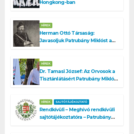
Hongkong-ban
HÍREK
Herman Ottó Társaság:
Javasoljuk Patrubány Miklóst a
köztársasági elnök tisztségére
HÍREK
Dr. Tamasi József: Az Orvosok a
Tisztánlátásért Patrubány Miklóst
ajánlja államelnöknek
HÍREK
SAJTÓTÁJÉKOZTATÓ
Rendkívüli – Meghívó rendkívüli
sajtótájékoztatóra – Patrubány
Miklós ajánlása és az MVSZ
informatikai rendszerét ért