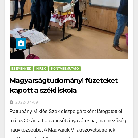
ESEMÉNYEK
HÍREK
KÖNYVBEMUTATÓ
Magyarságtudományi füzeteket
kapott a széki iskola
2022-07-09
Patrubány Miklós Szék díszpolgáraként látogatott el
május 30-án a hajdani sóbányavárosba, ma mezőségi
nagyközségbe. A Magyarok Világszövetségének