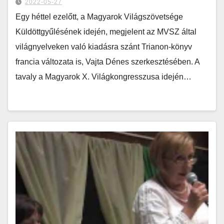
2022-05-27
Egy héttel ezelőtt, a Magyarok Világszövetsége
Küldöttgyűlésének idején, megjelent az MVSZ által
világnyelveken való kiadásra szánt Trianon-könyv
francia változata is, Vajta Dénes szerkesztésében. A
tavaly a Magyarok X. Világkongresszusa idején…