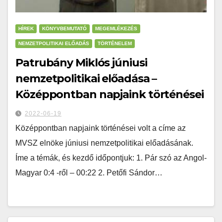
HÍREK
KÖNYVBEMUTATÓ
MEGEMLÉKEZÉS
NEMZETPOLITIKAI ELŐADÁS
TÖRTÉNELEM
Patrubány Miklós júniusi
nemzetpolitikai előadása –
Középpontban napjaink történései
2022-06-19
Középpontban napjaink történései volt a címe az
MVSZ elnöke júniusi nemzetpolitikai előadásának.
Íme a témák, és kezdő időpontjuk: 1. Pár szó az Angol-
Magyar 0:4 -ről – 00:22 2. Petőfi Sándor…