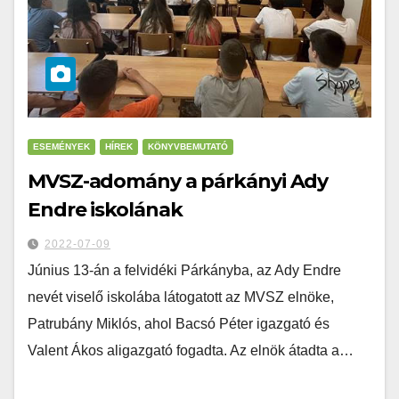
ESEMÉNYEK
HÍREK
KÖNYVBEMUTATÓ
MVSZ-adomány a párkányi Ady
Endre iskolának
2022-07-09
Június 13-án a felvidéki Párkányba, az Ady Endre
nevét viselő iskolába látogatott az MVSZ elnöke,
Patrubány Miklós, ahol Bacsó Péter igazgató és
Valent Ákos aligazgató fogadta. Az elnök átadta a…