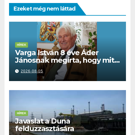
Ezeket még nem láttad
HÍREK
Varga István 8 éve Áder
Jánosnak megírta, hogy mit
kell tennünk a Dunával
2026-08-05
HÍREK
Javaslat a Duna
felduzzasztására