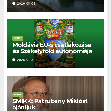
2026-08-03
HÍREK
Moldávia EU-s csatlakozása
és Székelyföld autonómiája
2026-07-31
HÍREK
SMIKK: Patrubány Miklóst
ajánljuk