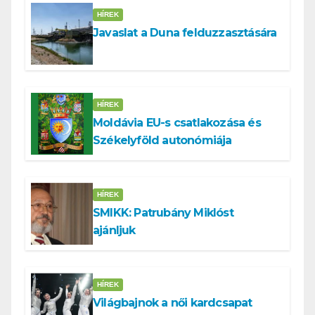
HÍREK
Javaslat a Duna felduzzasztására
HÍREK
Moldávia EU-s csatlakozása és
Székelyföld autonómiája
HÍREK
SMIKK: Patrubány Miklóst
ajánljuk
HÍREK
Világbajnok a női kardcsapat