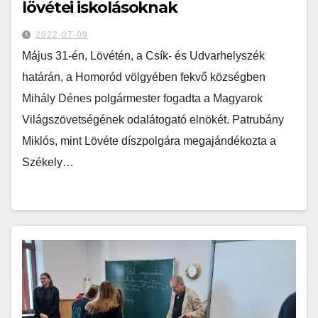
lövétei iskolásoknak
2022-07-09
Május 31-én, Lövétén, a Csík- és Udvarhelyszék
határán, a Homoród völgyében fekvő községben
Mihály Dénes polgármester fogadta a Magyarok
Világszövetségének odalátogató elnökét. Patrubány
Miklós, mint Lövéte díszpolgára megajándékozta a
Székely…