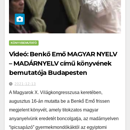
KÖNYVBEMUTATÓ
Videó: Benkő Emő MAGYAR NYELV
– MADÁRNYELV című könyvének
bemutatója Budapesten
2021-12-13
A Magyarok X. Világkongresszusa keretében,
augusztus 16-án mutatta be a Benkő Emő frissen
megjelent könyvét, amely titokzatos magyar
anyanyelvünk eredetét boncolgatja, az madárnyelven
“ipicsapázó” gyermekmondókáktól az egyiptomi