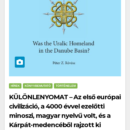
HÍREK
KÖNYVBEMUTATÓ
TÖRTÉNELEM
KÜLÖNLENYOMAT – Az első európai
civilizáció, a 4000 évvel ezelőtti
minoszi, magyar nyelvű volt, és a
Kárpát-medencéből rajzott ki