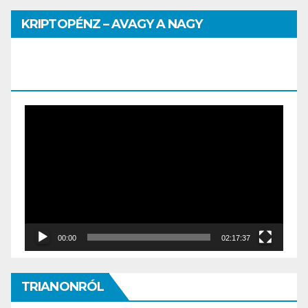
KRIPTOPÉNZ – AVAGY A NAGY
PÉNZHATALMI JÁTSZMA – DR. SZEGŐ
SZILVIA MÁRIA ELŐADÁSA
Video
Player
00:00
02:17:37
TRIANONRÓL