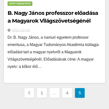
KÖNYVBEMUTATÓ
B. Nagy János professzor előadása
a Magyarok Világszövetségénél
2021-12-05
Dr. B. Nagy János, a namuri egyetem professor
emeritusa, a Magyar Tudományos Akadémia kültagja
előadást tart a magyar nyelvről a Magyarok
Világszövetségénél. Előadásának címe: A magyar
nyelv: a kőkor élő…
1
…
4
5