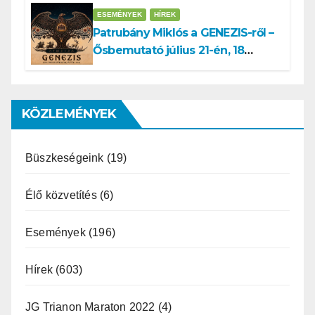
támadás
ESEMÉNYEK
HÍREK
Patrubány Miklós a GENEZIS-ről –
Ősbemutató július 21-én, 18
órakor a Turul Házban
KÖZLEMÉNYEK
Büszkeségeink
(19)
Élő közvetítés
(6)
Események
(196)
Hírek
(603)
JG Trianon Maraton 2022
(4)