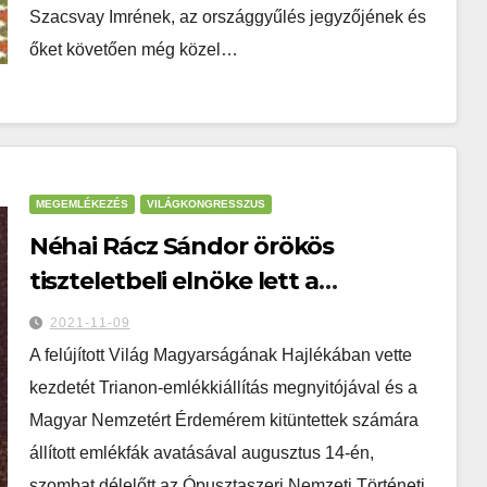
Szacsvay Imrének, az országgyűlés jegyzőjének és
őket követően még közel…
MEGEMLÉKEZÉS
VILÁGKONGRESSZUS
Néhai Rácz Sándor örökös
tiszteletbeli elnöke lett a
Magyarok Világszövetségének –
2021-11-09
Elkezdődött a Magyarok X.
A felújított Világ Magyarságának Hajlékában vette
Világkongresszusa
kezdetét Trianon-emlékkiállítás megnyitójával és a
Magyar Nemzetért Érdemérem kitüntettek számára
állított emlékfák avatásával augusztus 14-én,
szombat délelőtt az Ópusztaszeri Nemzeti Történeti