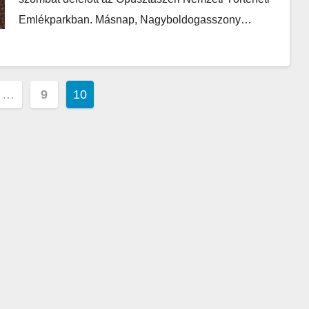
Emlékparkban. Másnap, Nagyboldogasszony…
…
9
10