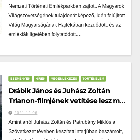
Nemzeti Történeti Emlékparkban zajlott. A Magyarok
Világszövetségének tulajdonát képező, idén felújított
Világ Magyarságának Hajlékában kezdődött, és az
emlékfák ligetében folytatódott.…
ESEMÉNYEK
HÍREK
MEGEMLÉKEZÉS
TÖRTÉNELEM
Drábik János és Juhász Zoltán
Trianon-filmjének vetítése lesz ma
a Magyarok Világszövetségénél, 18
2021-12-06
órakor
Amint arról Juhász Zoltán és Patrubány Miklós a
Szövetkezet tévében készített interjúban beszámolt,