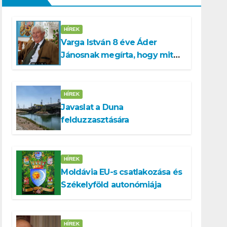
HÍREK
Varga István 8 éve Áder
Jánosnak megírta, hogy mit
kell tennünk a Dunával
HÍREK
Javaslat a Duna
felduzzasztására
HÍREK
Moldávia EU-s csatlakozása és
Székelyföld autonómiája
HÍREK