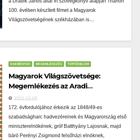
a Drábik János által írt szövegkönyv alapján Trianon
100. évében készített filmet a Magyarok
Világszövetségének székházában is…
ESEMÉNYEK
MEGEMLÉKEZÉS
TÖRTÉNELEM
Magyarok Világszövetsége:
Megemlékezés az Aradi
Tizenhármakról – Október 6-án 6
2021-12-05
órakor
172. évfordulójához érkezik az 1848/49-es
szabadságharc hadvezéreinek és Magyarország első
miniszterelnökének, gróf Batthyány Lajosnak, majd
báró Perényi Zsigmond felsőházi elnöknek,