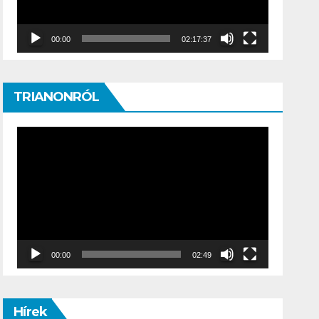
00:00
02:17:37
TRIANONRÓL
Video
Player
00:00
02:49
Hírek