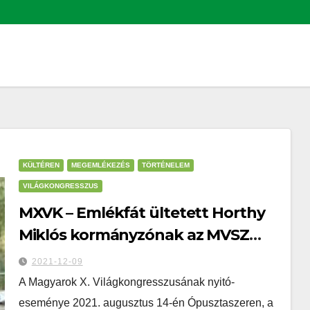
KÜLTÉREN
MEGEMLÉKEZÉS
TÖRTÉNELEM
VILÁGKONGRESSZUS
MXVK – Emlékfát ültetett Horthy
Miklós kormányzónak az MVSZ
Ópusztaszeren
2021-12-09
A Magyarok X. Világkongresszusának nyitó-
eseménye 2021. augusztus 14-én Ópusztaszeren, a