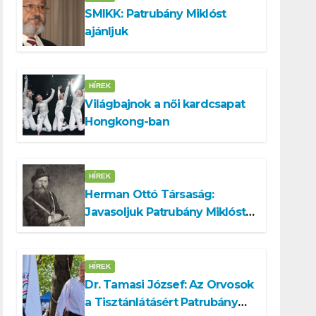
SMIKK: Patrubány Miklóst
ajánljuk
HÍREK
Világbajnok a női kardcsapat
Hongkong-ban
HÍREK
Herman Ottó Társaság:
Javasoljuk Patrubány Miklóst
a köztársasági elnök
tisztségére
HÍREK
Dr. Tamasi József: Az Orvosok
a Tisztánlátásért Patrubány