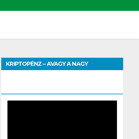
KRIPTOPÉNZ – AVAGY A NAGY
PÉNZHATALMI JÁTSZMA – DR. SZEGŐ
SZILVIA MÁRIA ELŐADÁSA
Video
Player