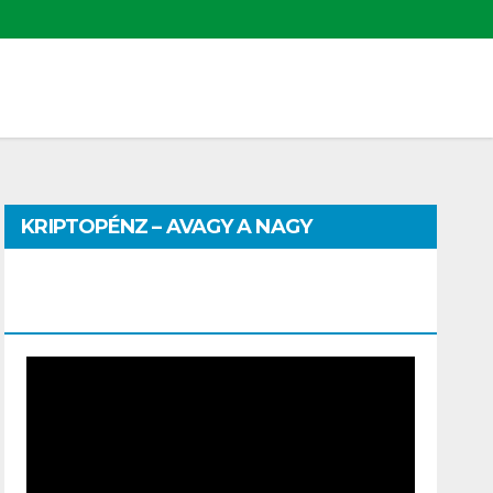
KRIPTOPÉNZ – AVAGY A NAGY
PÉNZHATALMI JÁTSZMA – DR. SZEGŐ
SZILVIA MÁRIA ELŐADÁSA
Video
Player