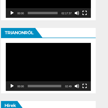
00:00
02:17:37
TRIANONRÓL
Video
Player
00:00
02:49
Hírek