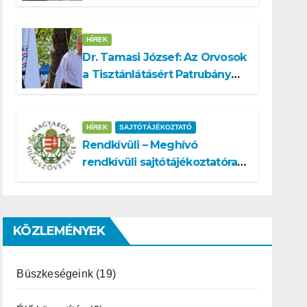
a köztársasági elnök
tisztségére
HÍREK
Dr. Tamasi József: Az Orvosok
a Tisztánlátásért Patrubány
Miklóst ajánlja államelnöknek
HÍREK
SAJTÓTÁJÉKOZTATÓ
Rendkívüli – Meghívó
rendkívüli sajtótájékoztatóra –
Patrubány Miklós ajánlása és
az MVSZ informatikai
rendszerét ért támadás
KÖZLEMÉNYEK
Büszkeségeink
(19)