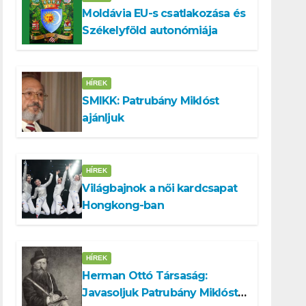
Moldávia EU-s csatlakozása és
Székelyföld autonómiája
HÍREK
SMIKK: Patrubány Miklóst
ajánljuk
HÍREK
Világbajnok a női kardcsapat
Hongkong-ban
HÍREK
Herman Ottó Társaság:
Javasoljuk Patrubány Miklóst