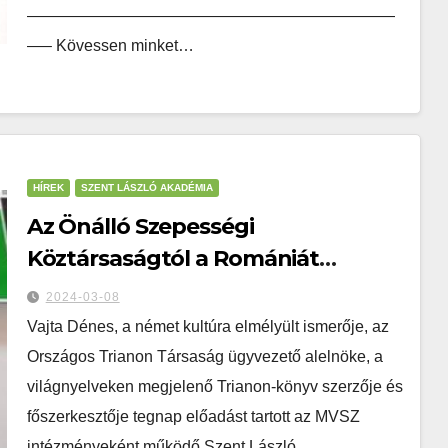
———————————————————————
—– Kövessen minket…
HÍREK
SZENT LÁSZLÓ AKADÉMIA
Az Önálló Szepességi
Köztársaságtól a Romániát
választó Medgyesi Szász
2024-03-08
Nemzetgyűlésig – Vajta Dénes
Vajta Dénes, a német kultúra elmélyült ismerője, az
referenciaértékű előadása a
Országos Trianon Társaság ügyvezető alelnöke, a
magyarországi németekről
világnyelveken megjelenő Trianon-könyv szerzője és
főszerkesztője tegnap előadást tartott az MVSZ
intézményeként működő Szent László