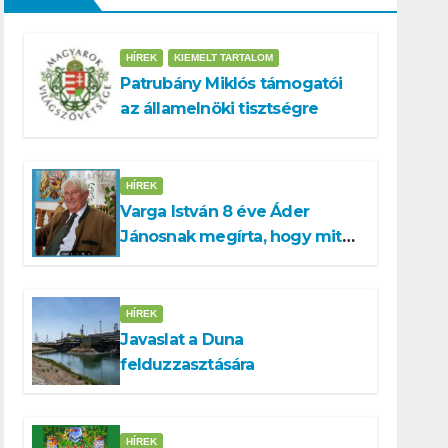
HÍREK
KIEMELT TARTALOM
Patrubány Miklós támogatói
az államelnöki tisztségre
HÍREK
Varga István 8 éve Áder
Jánosnak megírta, hogy mit
kell tennünk a Dunával
HÍREK
Javaslat a Duna
felduzzasztására
HÍREK