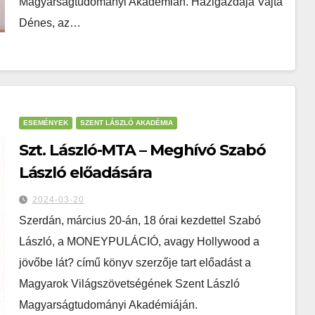
Magyarságtudományi Akadémián. Házigazdája Vajta
Dénes, az…
ESEMÉNYEK
SZENT LÁSZLÓ AKADÉMIA
Szt. László-MTA – Meghívó Szabó
László előadására
2024-03-20
Szerdán, március 20-án, 18 órai kezdettel Szabó
László, a MONEYPULÁCIÓ, avagy Hollywood a
jövőbe lát? című könyv szerzője tart előadást a
Magyarok Világszövetségének Szent László
Magyarságtudományi Akadémiáján.