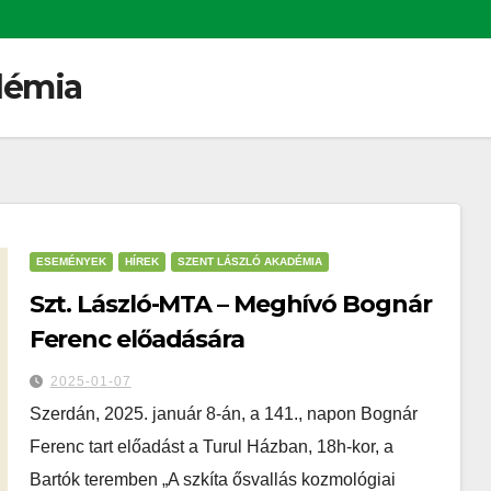
démia
ESEMÉNYEK
HÍREK
SZENT LÁSZLÓ AKADÉMIA
Szt. László-MTA – Meghívó Bognár
Ferenc előadására
2025-01-07
Szerdán, 2025. január 8-án, a 141., napon Bognár
Ferenc tart előadást a Turul Házban, 18h-kor, a
Bartók teremben „A szkíta ősvallás kozmológiai