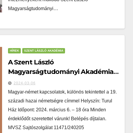
Magyarságtudományi…
HÍREK
SZENT LÁSZLÓ AKADÉMIA
A Szent László
Magyarságtudományi Akadémia
keretében, Vajta Dénes, az
2024-03-06
Országos Trianon Társaság
Magyar-német kapcsolatok, különös tekintettel a 19.
ügyvezető alelnöke tart elôadást
századi hazai németségre címmel Helyszín: Turul
Ház Időpont: 2024. március 6. – 18 óra Minden
érdeklődőt szeretettel várunk! Belépés díjtalan.
MVSZ Sajtószolgálat 11471/240205