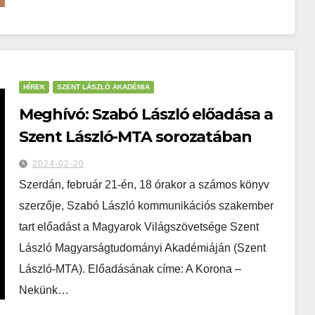
HÍREK
SZENT LÁSZLÓ AKADÉMIA
Meghívó: Szabó László előadása a
Szent László-MTA sorozatában
2024-02-20
Szerdán, február 21-én, 18 órakor a számos könyv
szerzője, Szabó László kommunikációs szakember
tart előadást a Magyarok Világszövetsége Szent
László Magyarságtudományi Akadémiáján (Szent
László-MTA). Előadásának címe: A Korona –
Nekünk…