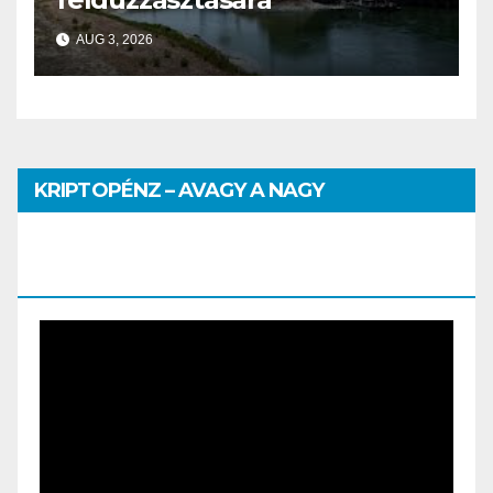
AUG 3, 2026
KRIPTOPÉNZ – AVAGY A NAGY
PÉNZHATALMI JÁTSZMA – DR. SZEGŐ
SZILVIA MÁRIA ELŐADÁSA
Video
Player