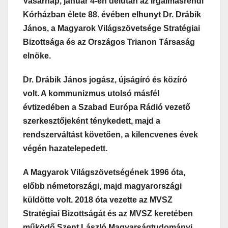
Vasárnap, január 4-én délután az Irgalmasrendi
Kórházban élete 88. évében elhunyt Dr. Drábik
János, a Magyarok Világszövetsége Stratégiai
Bizottsága és az Országos Trianon Társaság
elnöke.
Dr. Drábik János jogász, újságíró és közíró
volt. A kommunizmus utolsó másfél
évtizedében a Szabad Európa Rádió vezető
szerkesztőjeként ténykedett, majd a
rendszerváltást követően, a kilencvenes évek
végén hazatelepedett.
A Magyarok Világszövetségének 1996 óta,
előbb németországi, majd magyarországi
küldötte volt. 2018 óta vezette az MVSZ
Stratégiai Bizottságát és az MVSZ keretében
működő Szent László Magyarságtudományi