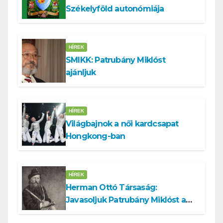
Székelyföld autonómiája
HÍREK
SMIKK: Patrubány Miklóst
ajánljuk
HÍREK
Világbajnok a női kardcsapat
Hongkong-ban
HÍREK
Herman Ottó Társaság:
Javasoljuk Patrubány Miklóst a
köztársasági elnök tisztségére