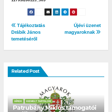
Tájékoztatás
Újévi üzenet
Drábik János
magyaroknak
temetéséről
Related Post
HÍREK
KIEMELT TARTALOM
Patrubány Miklós támogatói