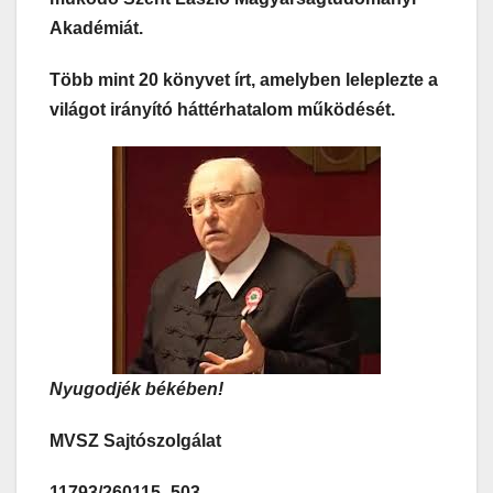
Akadémiát.
Több mint 20 könyvet írt, amelyben leleplezte a
világot irányító háttérhatalom működését.
Nyugodjék békében!
MVSZ Sajtószolgálat
11793/260115_503