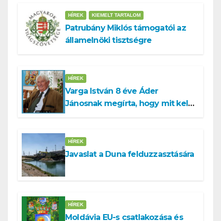
HÍREK
KIEMELT TARTALOM
Patrubány Miklós támogatói az
államelnöki tisztségre
HÍREK
Varga István 8 éve Áder
Jánosnak megírta, hogy mit kell
tennünk a Dunával
HÍREK
Javaslat a Duna felduzzasztására
HÍREK
Moldávia EU-s csatlakozása és