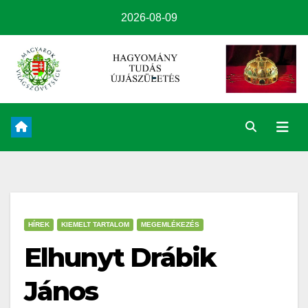
2026-08-09
HÍREK
KIEMELT TARTALOM
MEGEMLÉKEZÉS
Elhunyt Drábik
János