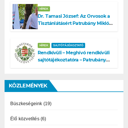
HÍREK
Dr. Tamasi József: Az Orvosok a
Tisztánlátásért Patrubány Miklóst
ajánlja államelnöknek
HÍREK
SAJTÓTÁJÉKOZTATÓ
Rendkívüli – Meghívó rendkívüli
sajtótájékoztatóra – Patrubány
Miklós ajánlása és az MVSZ
informatikai rendszerét ért
támadás
KÖZLEMÉNYEK
Büszkeségeink
(19)
Élő közvetítés
(6)