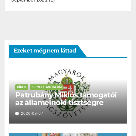
Ezeket még nem láttad
HÍREK
KIEMELT TARTALOM
Patrubány Miklós támogatói
az államelnöki tisztségre
2026-08-07