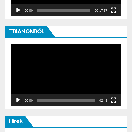
00:00
02:17:37
TRIANONRÓL
Video
Player
00:00
02:49
Hírek