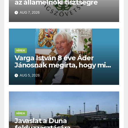
az államelnöki tisztségre
AUG 7, 2026
HÍREK
Varga István 8 éve Áder
Jánosnak megírta, hogy mit
kell tennünk a Dunával
AUG 5, 2026
HÍREK
Javaslat a Duna
felduzzasztására